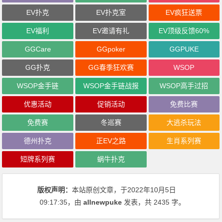
EV扑克
EV扑克室
EV疯狂送票
EV福利
EV邀请有礼
EV顶级反馈60%
GGCare
GGpoker
GGPUKE
GG扑克
GG春季狂欢赛
WSOP
WSOP金手链
WSOP金手链战报
WSOP高手过招
优惠活动
促销活动
免费比赛
免费赛
冬巡赛
大逃杀玩法
德州扑克
正EV之路
生肖系列赛
短牌系列赛
蜗牛扑克
版权声明：
本站原创文章，于2022年10月5日
09:17:35
，由
allnewpuke
发表，共 2435 字。