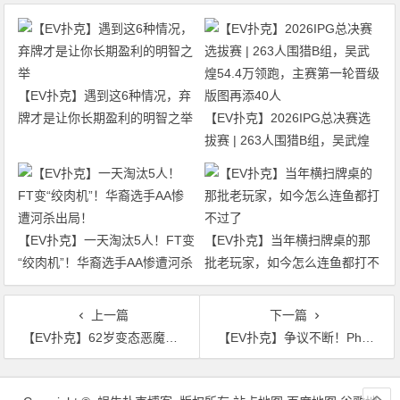
【EV扑克】遇到这6种情况，弃
牌才是让你长期盈利的明智之举
【EV扑克】2026IPG总决赛选
拔赛 | 263人围猎B组，吴武煌
54.4万领跑，主赛第一轮晋级版
图再添40人
【EV扑克】一天淘汰5人！FT变
【EV扑克】当年横扫牌桌的那
“绞肉机”！华裔选手AA惨遭河杀
批老玩家，如今怎么连鱼都打不
出局！
过了
上一篇
下一篇
【EV扑克】62岁变态恶魔终受审，更多残忍细节披露，痴迷暴力性行为
【EV扑克】争议不断！Phil Ivey分享对疑似作弊事件的看法……
文