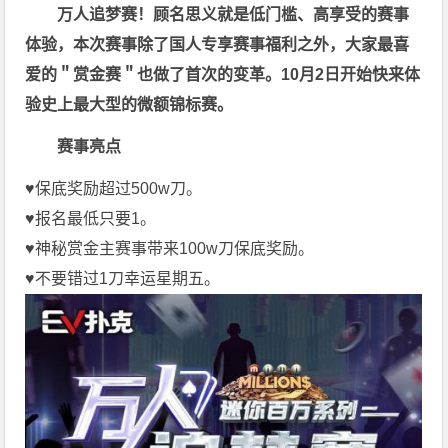
万人追梦赛！顾名思义就是低门槛、高享受的赛事
体验，本次赛事除了国人专享赛事福利之外，大家最喜
爱的＂赏金赛＂也做了首次的变革。10月2日开始快来体
验史上最大型的微额锦标赛。
赛事亮点
♥️保底奖励超过500w刀。
♥️报名最低只要1。
♥️神秘赏金主赛事带来100w刀保底奖励。
♥️不要错过1刀幸运星期五。