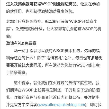
进入决赛桌就可获得WSOP限量周边商品
，让志在参加
的伙伴们，也能获得满钵满盆赛事体验。
参加每日多场
免费赛
，冠军即可获得"WSOP开幕赛坐
席"，免费赛奖励升级，让大家都有机会前进WSOP的机
会。
邀请有礼&免费赛
动一动手指就可以获得WSOP赛事礼包，这样的福
利你还在等什么！除了"邀请有礼"之外，
每
日也有多场免
费赛开放让大家同乐，
所有活动为您助力WSOP线上金
手链争霸赛。
这个夏季，就让我们在火辣辣的热情下度过吧，我
们期待在WSOP上线赛事见到您，千万别忘了您的防晒
乳，详细的赛程与赛事资讯近日内即将公布，关注蜗牛
扑克官方中文博客(
www.allnewpokerblog.com
)，即可抢