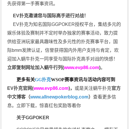
先获得第一手赛事资讯。
EV扑克邀请您与国际高手进行对战！
EV扑克为知名国际GGPOKER授权平台，集结多元的
娱乐体验及赛制并不定时举办独家的赛事活动，致力提
供给亚洲玩家最具趣味性及多元性的扑克赛事平台，国
际bmm发牌认证，信誉获得国内外用户支持与肯定，欢
迎加入蜗牛扑克一同享受与国际扑克高手对战的快感！
立即复制网址加入蜗牛行列(
www.evp86.com
)
。
更多有关
GG扑克
WSOP
赛事资讯与活动内容可到
EV扑克官网(
www.evp86.com
)
，
或是关注蜗牛扑克
官方
中文博客（
www.allnewpokerblog.com
）
查看更多信
息。立即下载，惊喜红包奖励等着你
关于GGPOKER