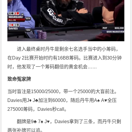
进入最终桌时丹牛是剩余七名选手当中的小筹码，
在Day 2比赛开始时约有16BB筹码。比赛进入到30分钟
时，他发现了一个筹码翻倍的黄金机会……
致命冤家牌
当时盲注是15000/25000，带一个25000的大盲前注。
Davies用J♦ J♣加注到60000，随后丹牛用A♠ A♥全压
275000筹码，Davies秒call。
翻牌是9♣ 7♠ J♥，Davies拿到了三条，而丹牛只剩
两张补牌可以追。