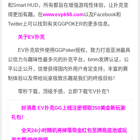
和Smart HUD，所有都旨在增强游戏性体验，让扑克变
得更加有趣。在
www.evpk66.com
以及Facebook和
Twitter上可以找到有关GGPOKER的更多信息。
关于EV扑克
EV扑克软件使用GGPoker授权，致力打造亚洲最具
公信力与趣味性最多元的扑克平台，bmm发牌认证，公
平公正公开，信誉获得国内外用户肯定支持，丰富的赛
制体验以及带给玩家极致乐趣是我们的终极目标！
零秒下载，顶级手感，立即下载“EV扑克”!
好消息 EV扑克GG上线注册领取350美金新玩家
礼包！
全天24小时随机将掉落现金红包至牌局底池或玩
家余额!快体验吧