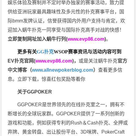
娱乐体验及赛制并不定时举办独家的赛事活动，致力提
供给亚洲玩家最具趣味性及多元性的扑克赛事平台，国
际bmm发牌认证，信誉获得国内外用户支持与肯定，欢
迎加入蜗牛扑克一同享受与国际扑克高手对战的快感！
立即复制网址加入蜗牛行列(
www.evp86.com
)
。
更多有关
GG扑克
WSOP
赛事资讯与活动内容可到
EV扑克官网(
www.evp86.com
)
，
或是关注蜗牛扑克
官方
中文博客（
www.allnewpokerblog.com
）
查看更多信
息。立即下载，惊喜红包奖励等着你
关于GGPOKER
GGPOKER是世界领先的在线扑克室之一，拥有不
断增长的全球玩家群。GGPOKER提供了一系列创新的
游戏和功能，例如获得专利的Rush＆Cash扑克、全押或
弃牌、黄金转盘、出让股份平台、3D咪牌、PokerCraft