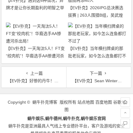
【EV扑克】遇到这6种情况，弃
牌才是让你长期盈利的明智之举
【EV扑克】2026IPG总决赛选
拔赛 | 263人围猎B组，吴武煌
54.4万领跑，主赛第一轮晋级版
图再添40人
【EV扑克】一天淘汰5人！FT变
【EV扑克】当年横扫牌桌的那
“绞肉机”！华裔选手AA惨遭河杀
批老玩家，如今怎么连鱼都打不
出局！
过了
上一篇
下一篇
【EV扑克】好惨的丹牛！拿着AA被干翻 成了泡沫选手……
【EV扑克】Sean Winter获得扑克大师赛总冠军！总奖金$777,000！
文
章
Copyright © 蜗牛扑克博客 版权所有
站点地图
百度地图
谷歌地
导
图
航
蜗牛娱乐,蜗牛德州,蜗牛扑克,蜗牛娱乐官网
蜗牛扑克是亚洲最具人气线上专业德扑平台，客户及游戏的安全