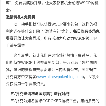
席"，
免费赛
奖励升级，让大家都有机会前进WSOP的机
会。
邀请有礼&免费赛
动一动手指就可以获得WSOP赛事礼包，这样的福
利你还在等什么！除了"邀请有礼"之外，
每
日也有多场免
费赛开放让大家同乐，
所有活动为您助力WSOP线上金
手链争霸赛。
这个夏季，就让我们在火辣辣的热情下度过吧，我
们期待在WSOP上线赛事见到您，千万别忘了您的防晒
乳，详细的赛程与赛事资讯近日内即将公布，关注蜗牛
扑克官方中文博客(
www.allnewpokerblog.com
)，即可抢
先获得第一手赛事资讯。
EV扑克邀请您与国际高手进行对战！
EV扑克为知名国际GGPOKER授权平台，集结多元的