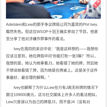
Adelstein和Lew的那手争议牌局让同为嘉宾的Phil Ivey
黯然失色。但这位WSOP十冠王确实参加了节目，他甚
至分享了他对涉嫌作弊事件的看法。
Ivey在周四的采访中说：“我是这样想的——我想你
应该注意到，她在牌局中问‘你能打败一张3嘛？’所以，
我想的是，她认为她拿着J3，她看错了她的牌，然后她
不想说她看错了牌，因为她是在牌桌上。这是关于这件
事最好、最合理的解释。”
Ivey也解释了为什么Lew在只有J高无听牌的情况下
跟注109000美元，这与社交媒体上许多人的看法相似，
Lew只是误以为自己的牌是J3，而不是J4（没有对