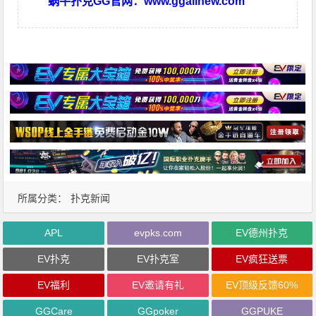
蜗牛扑克GG官网：
www.ggallnew.com
所属分类：
扑克新闻
APL
evpks.com
EV德州扑克
EV扑克
EV扑克室
EV疯狂送票
EV福利
EV邀请有礼
EV顶级反馈60%
GGCare
GGpoker
GGPUKE