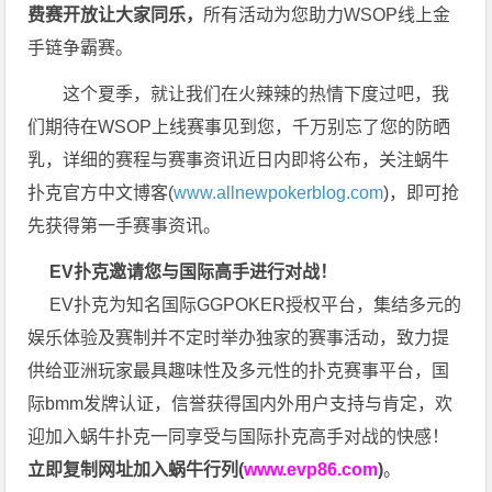
费赛开放让大家同乐，
所有活动为您助力WSOP线上金
手链争霸赛。
这个夏季，就让我们在火辣辣的热情下度过吧，我
们期待在WSOP上线赛事见到您，千万别忘了您的防晒
乳，详细的赛程与赛事资讯近日内即将公布，关注蜗牛
扑克官方中文博客(
www.allnewpokerblog.com
)，即可抢
先获得第一手赛事资讯。
EV扑克邀请您与国际高手进行对战！
EV扑克为知名国际GGPOKER授权平台，集结多元的
娱乐体验及赛制并不定时举办独家的赛事活动，致力提
供给亚洲玩家最具趣味性及多元性的扑克赛事平台，国
际bmm发牌认证，信誉获得国内外用户支持与肯定，欢
迎加入蜗牛扑克一同享受与国际扑克高手对战的快感！
立即复制网址加入蜗牛行列(
www.evp86.com
)
。