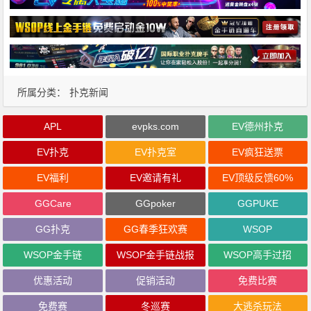
所属分类：
扑克新闻
APL
evpks.com
EV德州扑克
EV扑克
EV扑克室
EV疯狂送票
EV福利
EV邀请有礼
EV顶级反馈60%
GGCare
GGpoker
GGPUKE
GG扑克
GG春季狂欢赛
WSOP
WSOP金手链
WSOP金手链战报
WSOP高手过招
优惠活动
促销活动
免费比赛
免费赛
冬巡赛
大逃杀玩法