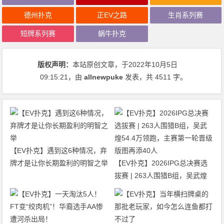
德州扑克
正EV之路
生肖系列赛
短牌系列赛
蜗牛扑克
版权声明：
本站原创文章，于2022年10月5日
09:15:21
，由
allnewpuke
发表，共 4511 字。
【EV扑克】遇到这6种情况，弃
牌才是让你长期盈利的明智之举
【EV扑克】2026IPG总决赛选
拔赛 | 263人围猎B组，吴武煌
54.4万领跑，主赛第一轮晋级版
图再添40人