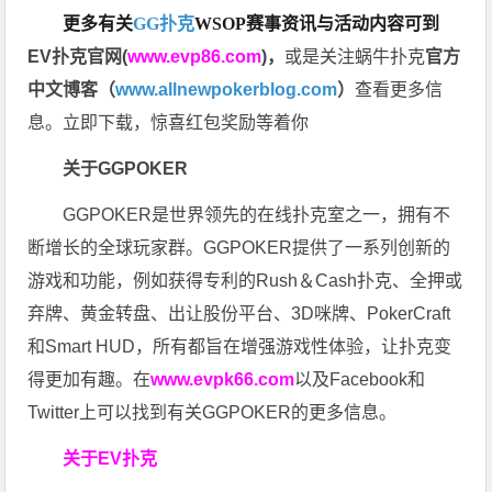
更多有关
GG扑克
WSOP
赛事资讯与活动内容可到
EV扑克官网(
www.evp86.com
)
，
或是关注蜗牛扑克
官方
中文博客（
www.allnewpokerblog.com
）
查看更多信
息。立即下载，惊喜红包奖励等着你
关于GGPOKER
GGPOKER是世界领先的在线扑克室之一，拥有不
断增长的全球玩家群。GGPOKER提供了一系列创新的
游戏和功能，例如获得专利的Rush＆Cash扑克、全押或
弃牌、黄金转盘、出让股份平台、3D咪牌、PokerCraft
和Smart HUD，所有都旨在增强游戏性体验，让扑克变
得更加有趣。在
www.evpk66.com
以及Facebook和
Twitter上可以找到有关GGPOKER的更多信息。
关于EV扑克