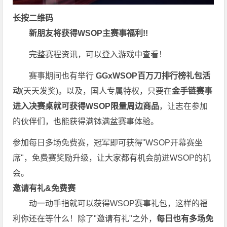
长按二维码
新朋友将获得WSOP主赛事福利!!
完整赛程资讯，可以登入游戏中查看！
赛事期间也有举行
GGxWSOP百万刀排行榜礼包活
动
(天天发奖)。以及，国人专属特权，只要在
金手链赛事
进入决赛桌就可获得WSOP限量周边商品
，让志在参加
的伙伴们，也能获得满钵满盆赛事体验。
参加每日多场
免费赛
，冠军即可获得"WSOP开幕赛坐
席"，免费赛奖励升级，让大家都有机会前进WSOP的机
会。
邀请有礼&免费赛
动一动手指就可以获得WSOP赛事礼包，这样的福
利你还在等什么！除了"邀请有礼"之外，
每
日也有多场免