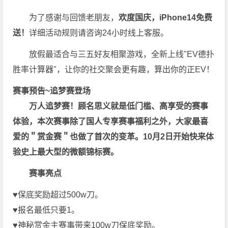
为了感谢与回馈老朋友，
欢度国庆，iPhone14免费
送！
详细活动规则请咨询24小时线上客服。
放假最适合与三五好友相聚游戏，全新上线"EV德扑
胜率计算器"，让你的社交聚会更有趣，算出你的正EV！
赛事预告~追梦赛登场
万人追梦赛！顾名思义就是低门槛、高享受的赛事
体验，本次赛事除了国人专享赛事福利之外，大家最喜
爱的＂赏金赛＂也做了首次的变革。10月2日开始快来体
验史上最大型的微额锦标赛。
赛事亮点
♥️保底奖励超过500w刀。
♥️报名最低只要1。
♥️神秘赏金主赛事带来100w刀保底奖励。