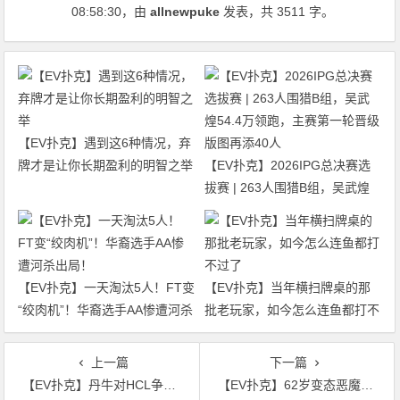
08:58:30
，由
allnewpuke
发表，共 3511 字。
【EV扑克】遇到这6种情况，弃
牌才是让你长期盈利的明智之举
【EV扑克】2026IPG总决赛选
拔赛 | 263人围猎B组，吴武煌
54.4万领跑，主赛第一轮晋级版
图再添40人
【EV扑克】一天淘汰5人！FT变
【EV扑克】当年横扫牌桌的那
“绞肉机”！华裔选手AA惨遭河杀
批老玩家，如今怎么连鱼都打不
出局！
过了
上一篇
下一篇
【EV扑克】丹牛对HCL争议手牌发表个人看法！看懂为何不是单纯的Hero Call
【EV扑克】62岁变态恶魔终受审，更多残忍细节披露，痴迷暴力性行为