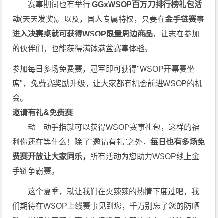
赛事期间也有举行
GGxWSOP百万刀排行榜礼包活
动
(天天发奖)。以及，国人专属特权，只要在
金手链赛事
进入决赛桌就可获得WSOP限量周边商品
，让志在参加
的伙伴们，也能获得满钵满盆赛事体验。
参加每日多场
免费赛
，冠军即可获得"WSOP开幕赛坐
席"，
免费赛
奖励升级，让大家都有机会前进WSOP的机
会。
邀请有礼&免费赛
动一动手指就可以获得WSOP赛事礼包，这样的福
利你还在等什么！除了"邀请有礼"之外，
每
日也有多场免
费赛开放让大家同乐，
所有活动为您助力WSOP线上金
手链争霸赛。
这个夏季，就让我们在火辣辣的热情下度过吧，我
们期待在WSOP上线赛事见到您，千万别忘了您的防晒