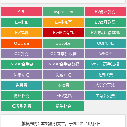
APL
evpks.com
EV德州扑克
EV扑克
EV扑克室
EV疯狂送票
EV福利
EV邀请有礼
EV顶级反馈60%
GGCare
GGpoker
GGPUKE
GG扑克
GG春季狂欢赛
WSOP
WSOP金手链
WSOP金手链战报
WSOP高手过招
优惠活动
促销活动
免费比赛
免费赛
冬巡赛
大逃杀玩法
德州扑克
正EV之路
生肖系列赛
短牌系列赛
蜗牛扑克
版权声明：
本站原创文章，于2022年10月5日