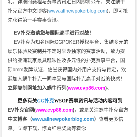
乳，详细的赛程与赛事资讯近日内即将公布，关注蜗牛
扑克官方中文博客(
www.allnewpokerblog.com
)，即可抢
先获得第一手赛事资讯。
EV扑克邀请您与国际高手进行对战！
EV扑克为知名国际GGPOKER授权平台，集结多元的
娱乐体验及赛制并不定时举办独家的赛事活动，致力提
供给亚洲玩家最具趣味性及多元性的扑克赛事平台，国
际bmm发牌认证，信誉获得国内外用户支持与肯定，欢
迎加入蜗牛扑克一同享受与国际扑克高手对战的快感！
立即复制网址加入蜗牛行列(
www.evp86.com
)
。
更多有关
GG扑克
WSOP
赛事资讯与活动内容可到
EV扑克官网(
www.evp86.com
)
，
或是关注蜗牛扑克
官方
中文博客（
www.allnewpokerblog.com
）
查看更多信
息。立即下载，惊喜红包奖励等着你