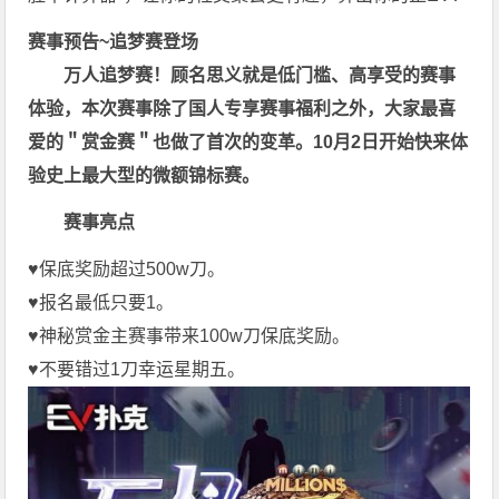
赛事预告~追梦赛登场
万人追梦赛！顾名思义就是低门槛、高享受的赛事
体验，本次赛事除了国人专享赛事福利之外，大家最喜
爱的＂赏金赛＂也做了首次的变革。10月2日开始快来体
验史上最大型的微额锦标赛。
赛事亮点
♥️保底奖励超过500w刀。
♥️报名最低只要1。
♥️神秘赏金主赛事带来100w刀保底奖励。
♥️不要错过1刀幸运星期五。