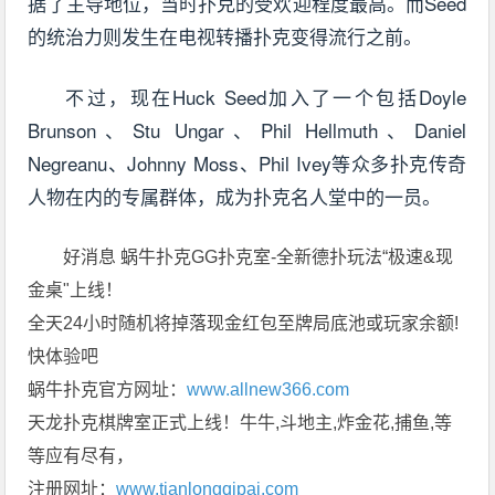
据了主导地位，当时扑克的受欢迎程度最高。而Seed
的统治力则发生在电视转播扑克变得流行之前。
不过，现在Huck Seed加入了一个包括Doyle
Brunson、Stu Ungar、Phil Hellmuth、Daniel
Negreanu、Johnny Moss、Phil Ivey等众多扑克传奇
人物在内的专属群体，成为扑克名人堂中的一员。
好消息 蜗牛扑克GG扑克室-全新德扑玩法“极速&现
金桌"上线！
全天24小时随机将掉落现金红包至牌局底池或玩家余额!
快体验吧
蜗牛扑克官方网址：
www.allnew366.com
天龙扑克棋牌室正式上线！牛牛,斗地主,炸金花,捕鱼,等
等应有尽有，
注册网址：
www.tianlongqipai.com