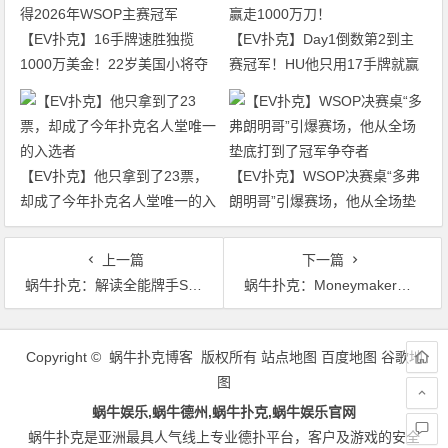
【EV扑克】16手牌速胜独揽
【EV扑克】Day1倒数第2到主
1000万美金！22岁美国小将夺
赛冠军！HU他只用17手牌就赢
得2026年WSOP主赛冠军
走1000万刀！
【EV扑克】他只拿到了23票，
【EV扑克】WSOP决赛桌“多弗
却成了今年扑克名人堂唯一的入
朗明哥”引爆赛场，他从全场垫
选者
底打到了冠军争夺者
上一篇
下一篇
蜗牛扑克：解读全能牌手Scott Seiver WSOP决赛桌成员被指控进行多账户操作
蜗牛扑克：Moneymaker离开扑克之星，迎来新的机会？
文
章
Copyright © 蜗牛扑克博客 版权所有
站点地图
百度地图
谷歌地
导
图
航
蜗牛娱乐,蜗牛德州,蜗牛扑克,蜗牛娱乐官网
蜗牛扑克是亚洲最具人气线上专业德扑平台，客户及游戏的安全