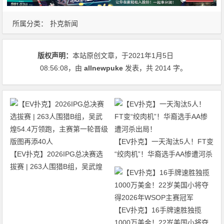
所属分类：
扑克新闻
版权声明：
本站原创文章，于2021年1月5日
08:56:08
，由
allnewpuke
发表，共 2014 字。
【EV扑克】一天淘汰5人！FT变
【EV扑克】2026IPG总决赛选
“绞肉机”！华裔选手AA惨遭河杀
拔赛 | 263人围猎B组，吴武煌
出局！
54.4万领跑，主赛第一轮晋级版
图再添40人
【EV扑克】16手牌速胜独揽
1000万美金！22岁美国小将夺