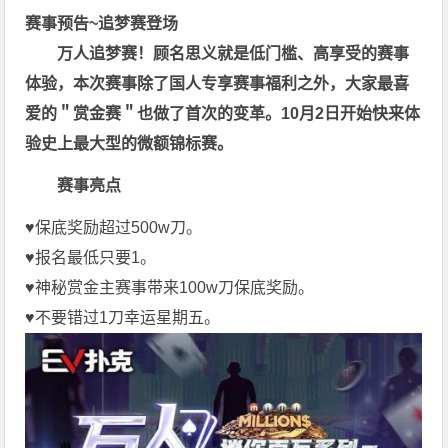
赛事预告~追梦赛登场
万人追梦赛！顾名思义就是低门槛、高享受的赛事
体验，本次赛事除了国人专享赛事福利之外，大家最喜
爱的＂赏金赛＂也做了首次的变革。10月2日开始快来体
验史上最大型的微额锦标赛。
赛事亮点
♥️保底奖励超过500w刀。
♥️报名最低只要1。
♥️神秘赏金主赛事带来100w刀保底奖励。
♥️不要错过1刀幸运星期五。