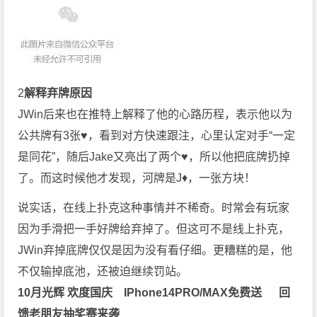
2
解释弃牌原因
JWin后来也在推特上解释了他的心路历程，表示他以为
公共牌有3张♥，看到对方快速跟注，心里认定对手“一定
是同花”，随后Jake又亮出了两个♥，所以他把底牌扔掉
了。而这时候他才发现，河牌是J♦，一张方块！
说实话，在线上扑克这种事情并不稀奇。时常会有玩家
因为手滑把一手好牌给弃掉了。但这可不是线上扑克，
JWin弃掉底牌仅仅是因为没有看仔细。更糟糕的是，他
不仅输掉底池，还被迫继续罚站。
10月光辉 欢度国庆 IPhone14PRO/MAX免费送
回
馈老朋友抽奖赛来袭