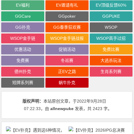
EV福利
EV邀请有礼
EV顶级反馈60%
GGCare
GGpoker
GGPUKE
GG扑克
GG春季狂欢赛
WSOP
WSOP金手链
WSOP金手链战报
WSOP高手过招
优惠活动
促销活动
免费比赛
免费赛
冬巡赛
大逃杀玩法
德州扑克
正EV之路
生肖系列赛
短牌系列赛
蜗牛扑克
版权声明：
本站原创文章，于2022年9月28日
07:22:33
，由
allnewpuke
发表，共 2423 字。