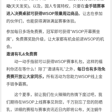
动
(天天发奖)。以及，国人专属特权，只要在
金手链赛事
进入决赛桌就可获得WSOP限量周边商品
，让志在参加
的伙伴们，也能获得满钵满盆赛事体验。
参加每日多场
免费赛
，冠军即可获得"WSOP开幕赛坐
席"，免费赛奖励升级，让大家都有机会前进WSOP的机
会。
邀请有礼&免费赛
动一动手指就可以获得WSOP赛事礼包，这样的福
利你还在等什么！除了"邀请有礼"之外，
每
日也有多场免
费赛开放让大家同乐，
所有活动为您助力WSOP线上金
手链争霸赛。
这个夏季，就让我们在火辣辣的热情下度过吧，我
们期待在WSOP上线赛事见到您，千万别忘了您的防晒
乳，详细的赛程与赛事资讯近日内即将公布，关注蜗牛