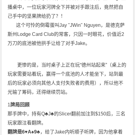
播桌中，一位玩家河牌全下并被对手跟注后，竟然把自
己手中的坚果牌给扔了？！
这个可怜的倒霉蛋叫Jay "JWin" Nguyen，是德克萨
斯州Lodge Card Club的常客，只因一时眼花，价值近2
万刀的底池被他拱手让给了对手Jake。
更惨的是，当时桌子上正在玩“德州站起来”（桌上的
玩家需要站着玩，赢得一个底池的人才能坐下，站到最
后的玩家必须向其他人支付失败者的费用），所以他不
光输了筹码，还得继续罚站。
1
牌局回顾
那手牌中，持有Q♣J♣的Slicer翻前加注到$150后，三名
玩家跟注看翻牌。
翻牌是6♥A♠9♣
，给了Jake内听顺子听牌，因为他拿着