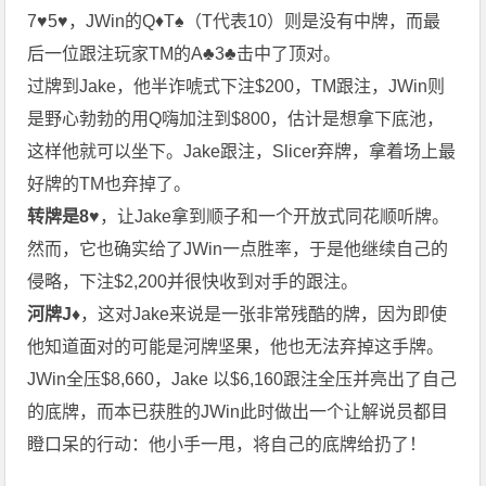
7♥5♥，JWin的Q♦T♠（T代表10）则是没有中牌，而最
后一位跟注玩家TM的A♣3♣击中了顶对。
过牌到Jake，他半诈唬式下注$200，TM跟注，JWin则
是野心勃勃的用Q嗨加注到$800，估计是想拿下底池，
这样他就可以坐下。Jake跟注，Slicer弃牌，拿着场上最
好牌的TM也弃掉了。
转牌是8♥
，让Jake拿到顺子和一个开放式同花顺听牌。
然而，它也确实给了JWin一点胜率，于是他继续自己的
侵略，下注$2,200并很快收到对手的跟注。
河牌J♦
，这对Jake来说是一张非常残酷的牌，因为即使
他知道面对的可能是河牌坚果，他也无法弃掉这手牌。
JWin全压$8,660，Jake 以$6,160跟注全压并亮出了自己
的底牌，而本已获胜的JWin此时做出一个让解说员都目
瞪口呆的行动：他小手一甩，将自己的底牌给扔了！