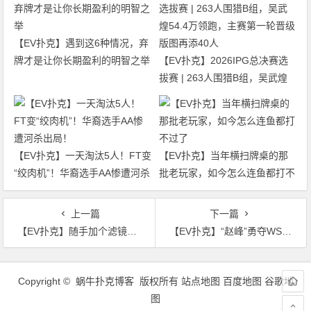
【EV扑克】遇到这6种情况，弃
牌才是让你长期盈利的明智之举
【EV扑克】2026IPG总决赛选
拔赛 | 263人围猎B组，吴武煌
54.4万领跑，主赛第一轮晋级版
图再添40人
【EV扑克】一天淘汰5人！FT变
【EV扑克】当年横扫牌桌的那
“绞肉机”！华裔选手AA惨遭河杀
批老玩家，如今怎么连鱼都打不
出局！
过了
上一篇
下一篇
【EV扑克】随手加个滤镜，他人摄影作品瞬间变成自己的NFT，转手卖个2万刀
【EV扑克】“赵峰”勇夺WSOP主赛事第三，本届最高奖励！万人追梦赛ｘiPhone14免费送～走起
文
章
Copyright © 蜗牛扑克博客 版权所有
站点地图
百度地图
谷歌地
导
图