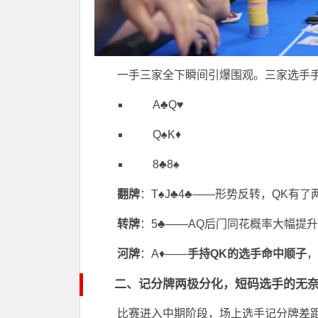
一手三家全下瞬间引爆围观。三家选手
A♣️Q♥️
Q♠️K♦️
8♣️8♠️
翻牌
：T♠️J♣️4♣️——形势反转，QK
转牌
：5♣️——AQ后门同花概率大幅提升
河牌
：A♦️——
手持QK的选手命中顺子
，
二、记分牌两极分化，短码选手的无
比赛进入中期阶段，场上选手记分牌差