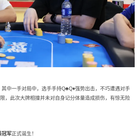
中一手对局中，选手手持Q♣️Q♦️强势出击，不巧遭遇对手
限，此次大牌相撞并未对自身记分体量造成损伤，有惊无险
料冠军
正式诞生！