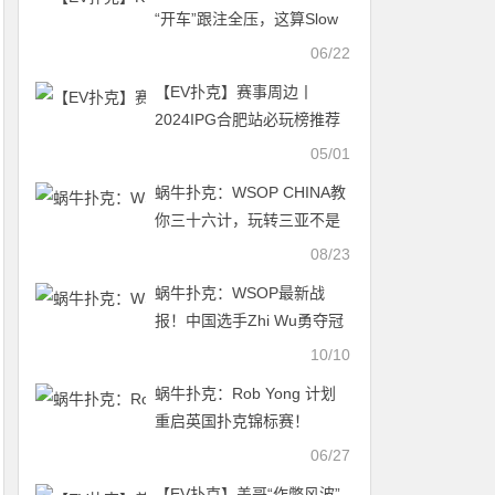
“开车”跟注全压，这算Slow
Roll（慢摊）吗？
06/22
【EV扑克】赛事周边丨
2024IPG合肥站必玩榜推荐
05/01
蜗牛扑克：WSOP CHINA教
你三十六计，玩转三亚不是
事儿
08/23
蜗牛扑克：WSOP最新战
报！中国选手Zhi Wu勇夺冠
军金手链！
10/10
蜗牛扑克：Rob Yong 计划
重启英国扑克锦标赛！
06/27
【EV扑克】盖哥“作弊风波”