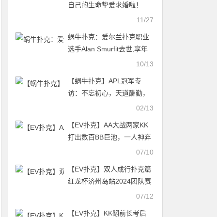
自己的生命挚爱求婚啦！
11/27
蜗牛扑克：爱尔兰扑克职业
选手Alan Smurfit去世,享年
77岁 ​
10/13
【蜗牛扑克】​APL冠军专
访：不忘初心，天道酬勤，
致敬研磨者！情人节最新活
02/13
动分享即抽！
【EV扑克】AA大战两家KK
打出数百BB巨池，一人神弃
牌保住筹码 |2026 WSOP主
07/10
赛
【EV扑克】双人成行扑克篇
红龙杯济州岛站2024团队赛
来了！
07/12
【EV扑克】KK翻前长考后