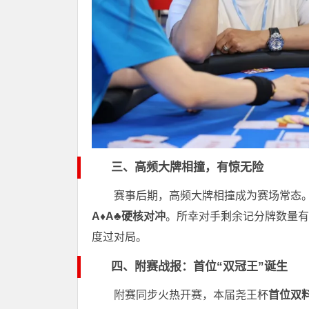
三、高频大牌相撞，有惊无险
赛事后期，高频大牌相撞成为赛场常态。其
A♦️A♣️硬核对冲
。所幸对手剩余记分牌数量有
度过对局。
四、附赛战报：首位“双冠王”诞生
附赛同步火热开赛，本届尧王杯
首位双