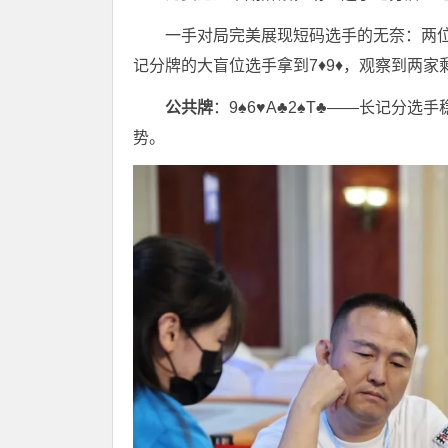
一手对局完美展现短码选手的无奈：两位短记
记分牌的大盲位选手拿到7♦️9♦️，观察到
公共牌
：9♠️6♥️A♣️2♠️T♣️——长记分
势。