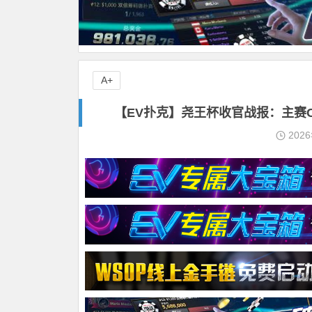
A+
【EV扑克】尧王杯收官战报：主赛
202