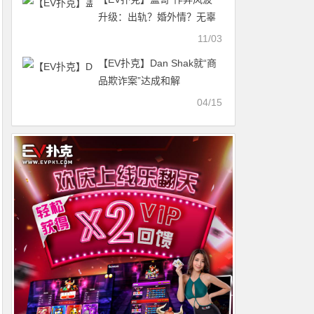
升级：出轨？婚外情？无辜
家人被牵扯
11/03
【EV扑克】Dan Shak就“商
品欺诈案”达成和解
04/15