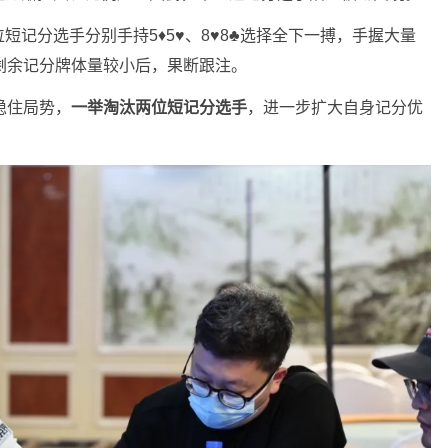
分选手分别手持5♦️5♥️、8♥️8♣️选择全下一搏，手握大量
两家剩余记分牌体量较小后，果断跟注。
选手稳住局势，
一举淘汰两位短记分选手
，进一步扩大自身记分优