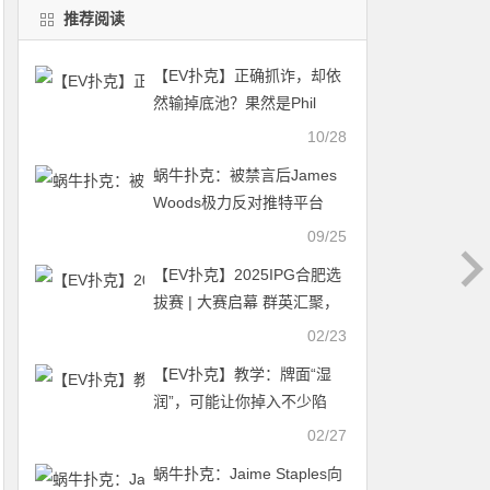
推荐阅读
【EV扑克】正确抓诈，却依
然输掉底池？果然是Phil
Hellmuth会干出的事
10/28
蜗牛扑克：被禁言后James
Woods极力反对推特平台
09/25
【EV扑克】2025IPG合肥选
拔赛 | 大赛启幕 群英汇聚，
决战线合肥！霸都杯A组174
02/23
人参赛，李靖晶领衔44人晋
【EV扑克】教学：牌面“湿
级
润”，可能让你掉入不少陷
阱…
02/27
蜗牛扑克：Jaime Staples向