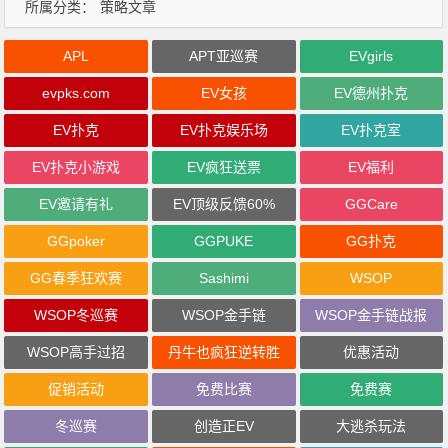
所属分类：
策略文章
APL
APT亚巡赛
EVgirls
evpks.com
EV女孩
EV德州扑克
EV扑克
EV扑克娱乐场
EV扑克室
EV扑克小游戏
EV疯狂送票
EV福利
EV邀请有礼
EV顶级反馈60%
GGCare
GGpoker
GGPUKE
GG扑克
GG春季狂欢赛
Sashimi
WSOP
WSOP冬巡赛
WSOP金手链
WSOP金手链战报
WSOP高手过招
丹牛也疯狂逆转胜
优惠活动
促销活动
免费比赛
免费赛
冬巡赛
创造正EV
大逃杀玩法