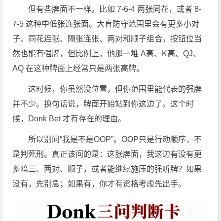
但有些牌面不一样。比如 7-6-4 两张同花，或者 8-
7-5 这种中低张连张面。大盲防守范围里会有更多小对
子、同花连张、隔张连张、两对和顺子组合。按钮位当
然也能有强牌，但比例上，他那一堆 A高、K高、QJ、
AQ 在这种牌面上经常只是两张高牌。
这时候，你虽然没位置，但你范围里能代表的强牌
并不少。换句话说，牌面开始站到你这边了。这个时
候，Donk Bet 才有存在的理由。
所以别问“我是不是OOP”。OOP只是行动顺序，不
是判死刑。真正该问的是：这张牌面，我这边有没有更
多暗三、两对、顺子，或者能继续施压的强听牌？如果
没有，先别急；如果有，你才有资格考虑先出手。