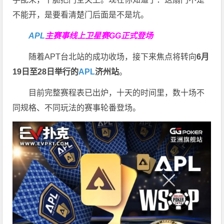
不能开，是要看清楚门后面是不是坑。
APL
主赛事线上卫星赛
GG正式登场
随着APT台北站的成功收场，接下来焦点将转向
6
月
19
日至
28
日举行的
APL
济州站
。
目前完整赛程表已出炉，十天的时间里，数十场不
同规格、不同玩法的赛事轮番登场。