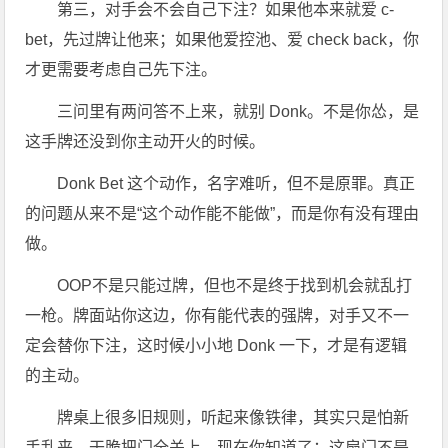
第三，对手会不会自己下注？如果他本来就爱 c-
bet，先过牌让他来；如果他爱控池、爱 check back，你
才更需要考虑自己先下注。
三问里有两问答不上来，就别 Donk。不是你怂，是
这手牌还没到你主动开火的时候。
Donk Bet 这个动作，名字难听，但不是原罪。真正
的问题从来不是“这个动作能不能做”，而是你有没有理由
做。
OOP不是只能过牌，但也不是终于找到机会就乱打
一枪。牌面站你这边，你有能代表的强牌，对手又不一
定会替你下注，这时候小小地 Donk 一下，才是有逻辑
的主动。
牌桌上很多旧规则，听起来像铁律，其实只是怕新
手乱来，干脆把门全关上。现在你知道了：这扇门不是