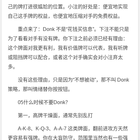
己的牌打进很尴尬的位置。小注的好处是：便宜地实现
自己这手牌的权益，也便宜地压缩对手的免费权益。
重点来了：Donk 不是“花钱买信息”。下注不能只是
为了看看对手有没有牌。你下注之前必须已经有理由：
这个牌面对我更有利，我有价值牌可以代表，我有听牌
或阻挡牌可以配合，或者这个对手确实会对小注弃太
多。
没有这些理由，只是因为“不想被动”，那不叫 Donk
策略，那叫情绪替你按按钮。
05什么时候不要Donk？
第一，高牌干燥面，通常先别乱打
A-K-8、K-Q-3、A-A-7 这类牌面，翻前进攻方天然
更容易有强牌。你在大盲防守，范围里当然也有一些强