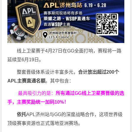
线上卫星赛于4月27日在GG全面打响，赛程将一路
延续至6月19日。
整套晋级体系设计丰富多元，
合计放出
超过200个
APL主赛直通名额
。其中包含：
最具吸引力的是：
所有通过
GG
线上卫星赛晋级的选
手，主赛奖励统一加码
10%
！
依托
APL济州站与GG的深度战略合作，这项世界级
顶级赛事资源也正式落地亚洲赛场。