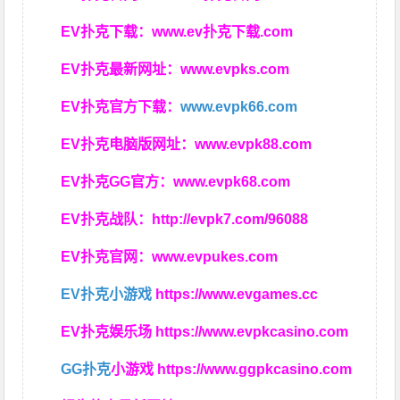
EV扑克下载：
www.ev扑克下载.com
EV扑克最新网址：
www.evpks.com
EV扑克官方下载：
www.evpk66.com
EV扑克电脑版网址：
www.evpk88.com
EV扑克GG官方：
www.evpk68.com
EV扑克战队：
http://evpk7.com/96088
EV扑克官网：
www.evpukes.com
EV扑克小游戏
https://www.evgames.cc
EV扑克娱乐场
https://www.evpkcasino.com
GG扑克
小游戏
https://www.ggpkcasino.com