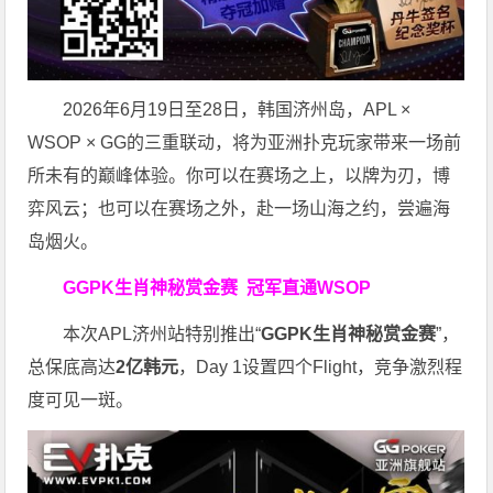
2026年6月19日至28日，韩国济州岛，APL ×
WSOP × GG的三重联动，将为亚洲扑克玩家带来一场前
所未有的巅峰体验。
你可以在赛场之上，以牌为刃，博
弈风云；也可以在赛场之外，赴一场山海之约，尝遍海
岛烟火。
GGPK生肖神秘赏金赛
冠军直通WSOP
本次APL济州站特别推出“
GGPK
生肖神秘赏金赛
”，
总保底高达
2
亿韩元
，Day 1设置四个Flight，竞争激烈程
度可见一斑。