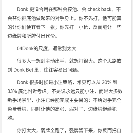
Donk 更适合用在那种会控池、会 check back、不
会替你把底池做起来的对手身上。你不先打，他可能真
的让你们便宜看下一张；你先打一小枪，反而能让一些
边缘牌和听牌付出代价。
04Donk的尺度，通常别太大
很多人一想到主动出手，就想打很大。这个思路放
到 Donk Bet 里，往往容易出问题。
Donk 很多时候是小注策略，常见可以从 20% 到
33% 底池附近考虑。不是说永远只能小注，而是大多数
新手场景里，小注已经能完成主要目的：不给对手完全
免费看牌，同时让他的高张、弱对子、边缘牌继续犯
难。
你打太大，弱牌全跑了，强牌留下来，你反而把自