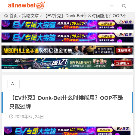
首页
策略文章
【EV扑克】Donk-Bet什么时候能用？OOP不是只能过牌
A+
【EV扑克】Donk-Bet什么时候能用？OOP不是
只能过牌
2026年5月24日