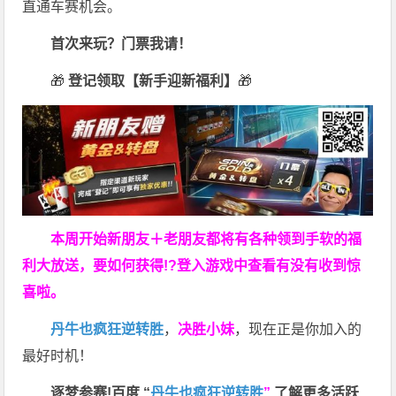
直通车赛机会。
首次来玩？门票我请！
🎁
登记领取【新手迎新福利】
🎁
本周开始新朋友＋老朋友都将有各种领到手软的福
利大放送，要如何获得!?登入游戏中查看有没有收到惊
喜啦。
丹牛也疯狂逆转胜
，
决胜小妹
，现在正是你加入的
最好时机！
逐梦参赛!百度 “
丹牛也疯狂逆转胜
”
了解更多
活跃