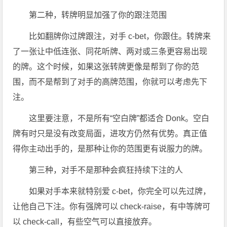
第二种，转牌明显加强了你的跟注范围
比如翻牌你过牌跟注，对手 c-bet，你跟住。转牌来
了一张让中低连张、同花听牌、两对或三条更容易出现
的牌。这个时候，如果这张转牌更像是帮到了你的范
围，而不是帮到了对手的高牌范围，你就可以考虑先下
注。
这里要注意，不是所有“空白牌”都适合 Donk。空白
牌有时只是没有改变局面，进攻方仍然有优势。真正值
得你主动出手的，是那种让你的范围更有说服力的牌。
第三种，对手不是那种会疯狂持续下注的人
如果对手本来就特别爱 c-bet，你完全可以先过牌，
让他自己下注。你有强牌可以 check-raise，有中等牌可
以 check-call，有些空气可以直接放弃。