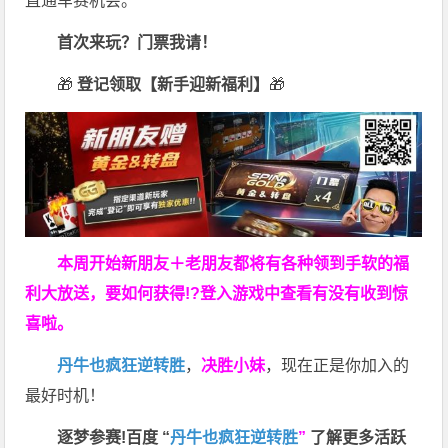
直通车赛机会。
首次来玩？门票我请！
🎁
登记领取【新手迎新福利】
🎁
本周开始新朋友＋老朋友都将有各种领到手软的福
利大放送，要如何获得!?登入游戏中查看有没有收到惊
喜啦。
丹牛也疯狂逆转胜
，
决胜小妹
，现在正是你加入的
最好时机！
逐梦参赛!百度 “
丹牛也疯狂逆转胜
”
了解更多
活跃