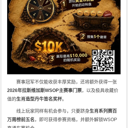
赛事冠军不仅能收获丰厚奖励，还将额外获得一张
2026
年拉斯维加斯
WSOP
主赛事门票
，以及极具收藏价
值的
生肖造型丹牛签名奖杯
。
线上玩家同样有机会参与，只要跻身
生肖系列赛百
万周榜前五名
，即可获得参赛资格，并额外解锁WSOP