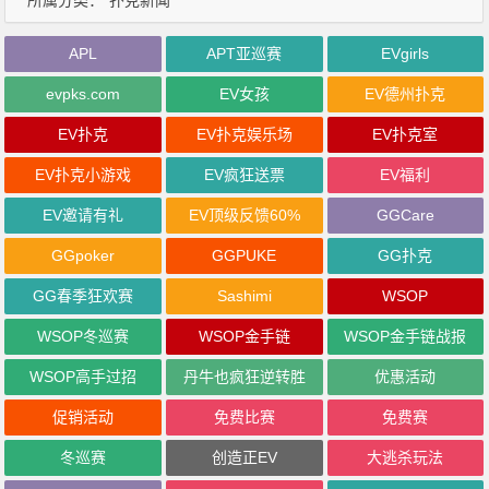
APL
APT亚巡赛
EVgirls
evpks.com
EV女孩
EV德州扑克
EV扑克
EV扑克娱乐场
EV扑克室
EV扑克小游戏
EV疯狂送票
EV福利
EV邀请有礼
EV顶级反馈60%
GGCare
GGpoker
GGPUKE
GG扑克
GG春季狂欢赛
Sashimi
WSOP
WSOP冬巡赛
WSOP金手链
WSOP金手链战报
WSOP高手过招
丹牛也疯狂逆转胜
优惠活动
促销活动
免费比赛
免费赛
冬巡赛
创造正EV
大逃杀玩法