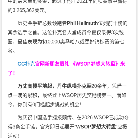
中的最大单笔奖金，超过了他在2021年同项赛事中赢得
的3,265,362美元。
历史金手链总数领跑者
Phil Hellmuth
位列前十榜的
其余选手之首。这位扑克名人堂成员今夏仅录得3次钱
圈，最佳表现为$10,000奥马哈八或更好锦标赛的第七
名。
GG扑克
官网新朋友豪礼
《WSOP梦想大转盘》来
了！
万丈高楼平地起，丹牛纵横扑克圈
20余年，凭借一
点一滴的累积，最终登上WSOP历史奖励榜第一。而如
今，你则有0门槛起步挑战的机会！
为庆祝中国选手捷报频传、在2026 WSOP已成功夺
得3条金手链，官方即日起展开“
WSOP
梦想大转盘
”应援
活动！