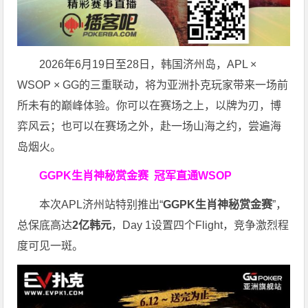
2026年6月19日至28日，韩国济州岛，APL ×
WSOP × GG的三重联动，将为亚洲扑克玩家带来一场前
所未有的巅峰体验。
你可以在赛场之上，以牌为刃，博
弈风云；也可以在赛场之外，赴一场山海之约，尝遍海
岛烟火。
GGPK生肖神秘赏金赛
冠军直通WSOP
本次APL济州站特别推出“
GGPK
生肖神秘赏金赛
”，
总保底高达
2
亿韩元
，Day 1设置四个Flight，竞争激烈程
度可见一斑。