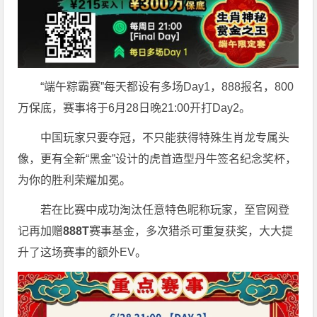
“端午粽霸赛”每天都设有多场Day1，888报名，800
万保底，赛事将于6月28日晚21:00开打Day2。
中国玩家只要夺冠，不只能获得特殊生肖龙专属头
像，更有全新“黑金”设计的虎首造型丹牛签名纪念奖杯，
为你的胜利荣耀加冕。
若在比赛中成功淘汰任意特色昵称玩家，至官网登
记再加赠
888T
赛事基金，多次猎杀可重复获奖，大大提
升了这场赛事的额外EV。