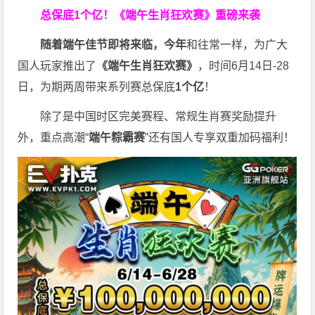
总保底1个亿！
《端午生肖狂欢赛》重磅来袭
随着端午佳节即将来临，今年
和往常一样，为广大
国人玩家推出了
《端午生肖狂欢赛》
，时间6月14日-28
日，为期两周带来系列赛总保底
1
个亿
！
除了是中国时区完美赛程、常规生肖赛奖励提升
外，重点高潮“
端午粽霸赛
”还有国人专享双重加码福利！