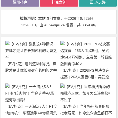
德州扑克
扑克女神
正EV之路
版权声明：
本站原创文章，于2026年6月25日
13:46:10
，由
allnewpuke
发表，共 3354 字。
【EV扑克】遇到这6种情况，弃
牌才是让你长期盈利的明智之举
【EV扑克】2026IPG总决赛选
拔赛 | 263人围猎B组，吴武煌
54.4万领跑，主赛第一轮晋级版
图再添40人
【EV扑克】一天淘汰5人！FT变
【EV扑克】当年横扫牌桌的那
“绞肉机”！华裔选手AA惨遭河杀
批老玩家，如今怎么连鱼都打不