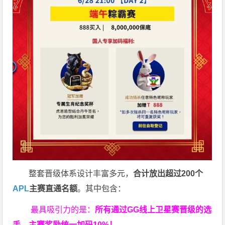
整套晋级体系设计丰富多元，
合计放出
超过200个
APL
主赛直通名额
。其中包含：
最具吸引力的是：
所有通过
GG
线上卫星赛晋级的选
手，主赛奖励统一加码
10%
！