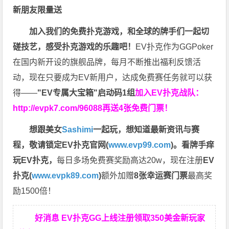
新朋友限量送
加入我们的免费扑克游戏，和全球的牌手们一起切
磋技艺，感受扑克游戏的乐趣吧！
EV扑克作为GGPoker
在国内新开设的旗舰品牌，每月不断推出福利反馈活
动，现在只要成为EV新用户，达成免费赛任务就可以获
得——
"EV专属大宝箱"启动码1组
加入EV扑克战队：
http://evpk7.com/96088
再送4张免费门票！
想跟美女
Sashimi
一起玩，
想知道最新资讯与赛
程，
敬请锁定EV扑克官网(
www.evp99.com
)。
看牌手痒
玩EV扑克，
每日多场免费赛奖励高达20w，现在注册
EV
扑克(
www.evpk89.com
)
额外加赠
8张幸运赛门票
最高奖
励1500倍！
好消息 EV扑克GG上线注册领取350美金新玩家