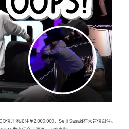
CO位开池加注至2,000,000，Seiji Sasaki在大盲位跟注。