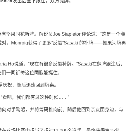
0♣8♣7♣发出后全下跟注，双方亮牌。
有坚果同花听牌。解说员Joe Stapleton评论道：“这是一个翻
Monroig获得了更多“反超”Sasaki 的补牌——如果河牌再
ia Ho说道，“现在有很多反超补牌。”Sasaki在翻牌跟注后，
友们一同祈祷这位同胞能挺住。
友击掌庆祝，随后迅速回到牌桌。
n说。“看吧，我们都有过这种时候……”
绅士地向对手鞠躬，并将筹码推向前。随后他回到亲友团身边，与
然在这场比赛中超越了超过11,000名选手，最终获得第15名。