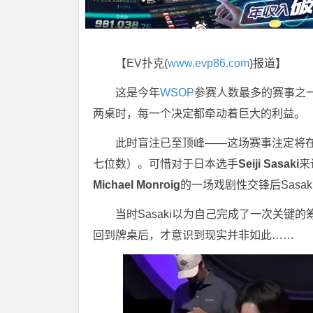
【EV扑克(
www.evp86.com
)报道】
这是今年
WSOP
参赛人数最多的赛事之一
两桌时，每一个决定都牵动着巨大的利益。
此时盲注已至顶峰——这场赛事注定将
七位数）。可惜对于日本选手
Seiji Sasaki
来
Michael Monroig
的一场戏剧性交锋后Sasak
当时Sasaki以为自己完成了一次关
回到牌桌后，才意识到现实并非如此……