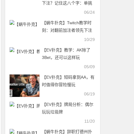
下注？记住这八个字：单挑
就打，人多就缩
06/24
【蜗牛扑克】Twitch教学时
刻：对翻前加注者领先下注
10/29
【EV扑克】教学：AK除了
3Bet，还可以这样玩
05/09
【EV扑克】短码拿到AA，有
时值得你冒险慢玩
06/19
【EV扑克】牌局分析：偶尔
玩玩垃圾牌
11/20
【蜗牛扑克】辞职打德州扑