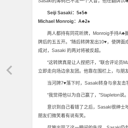
Sasaki的筹码已不足一个大盲，他在翻牌1
Seiji Sasaki：5♠5♣
Michael Monroig：A♣2♠
两人都持有同花听牌，Monroig手持A♣握
牌后的五五开。”随后转牌发出10♥，使牌面成对，
成对，Sasaki 的两对将被反超。
“这转牌真是让人捏把汗，”联合评论员Mar
立即走向场边亲友团。他靠在围栏上，与朋
当河牌7♥落下时，Sasaki转身与亲
“我觉得他以为自己赢了，”Stapleto
意识到自己看错了之后，Sasaki很
朋友们微笑着有说有笑。
尽管出现了这一瞬间的失误，Sasaki仍