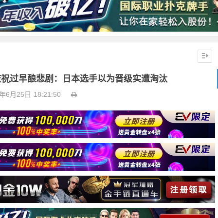
 | 庆祝过早酿悲剧：日本选手以为晋级实遭淘汰
6年6月25日
18:21:50