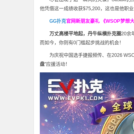
他凭借这一成绩收获$75,200，这也是他
GG扑克
官网新朋友豪礼
《WSOP梦想
万丈高楼平地起，丹牛纵横扑克圈
20
而如今，你则有0门槛起步挑战的机会！
为庆祝中国选手捷报频传、在2026 W
盘
”应援活动！