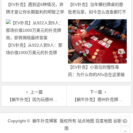
【EV扑克】遇到这6种情况，弃
【EV扑克】当年横扫牌桌的那
牌才是让你长期盈利的明智之举
批老玩家，如今怎么连鱼都打不
过了
【EV扑克】从922人到9人：那
场价值1000万美元的扑克牌
局，即将揭晓最终答案
【EV扑克】小盲位的慢性毒
药：为什么你的ATo总在这里输
钱？
上一篇
下一篇
【蜗牛扑克】因为玩德州扑克变得更加聪明了，你同意吗？
【蜗牛扑克】德州扑克牌手们喜欢听的那些经典扑克歌曲
文
章
Copyright © 蜗牛扑克博客 版权所有
站点地图
百度地图
谷歌地
导
图