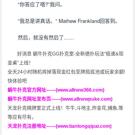
“你答应了哦?”我问。
”我总是讲真话。” Mathew Frankland回答到。
然后，就没有然后了……
好消息 蜗牛扑克GG扑克室-全新德扑玩法“极速&现
金桌"上线！
全天24小时随机将掉落现金红包至牌局底池或玩家余额!
快体验吧
蜗牛扑克官方网址——(www.allnew366.com)
蜗牛扑克网址发布页——(www.allnewpuke.com)
天龙扑克棋牌室正式上线！牛牛,斗地主,炸金花,捕鱼,等
等应有尽有，
天龙扑克注册地址——(www.tianlongqipai.com)