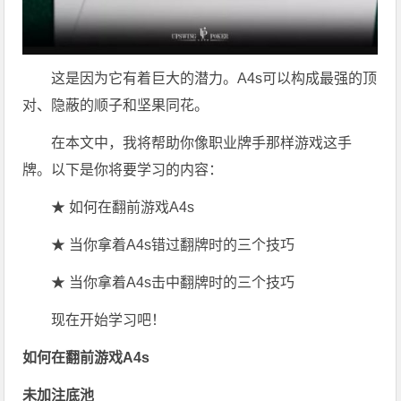
这是因为它有着巨大的潜力。A4s可以构成最强的顶
对、隐蔽的顺子和坚果同花。
在本文中，我将帮助你像职业牌手那样游戏这手
牌。以下是你将要学习的内容：
★ 如何在翻前游戏A4s
★ 当你拿着A4s错过翻牌时的三个技巧
★ 当你拿着A4s击中翻牌时的三个技巧
现在开始学习吧！
如何在翻前游戏A4s
未加注底池