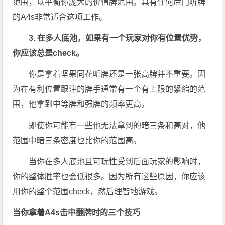
范围，以平衡你庞大的价值牌范围。具有任何后门听牌
的A4s非常适合这项工作。
3. 在多人底池，如果有一个玩家对你有位置优势，
你应该总是check。
你是拿着坚果同花听牌还是一张高牌并不重要。因
为在有利位置跟注的牌手通常有一个有上限的紧缩的范
围，他拿到中等牌和强牌的频率更高。
即使你可能有一些他无法拿到的暗三条和高对，他
范围中暗三条密度也比你的范围高。
当你在多人底池且可玩性受到后面玩家的影响时，
你的整体胜率也会低很多。因为所有这些原因，你应该
用你的整个范围check，然后理智地游戏。
当你拿着A4s击中翻牌时的三个技巧