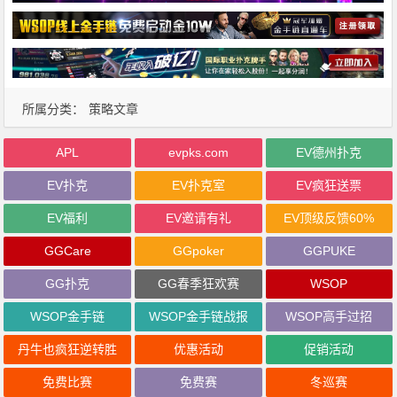
所属分类：
策略文章
APL
evpks.com
EV德州扑克
EV扑克
EV扑克室
EV疯狂送票
EV福利
EV邀请有礼
EV顶级反馈60%
GGCare
GGpoker
GGPUKE
GG扑克
GG春季狂欢赛
WSOP
WSOP金手链
WSOP金手链战报
WSOP高手过招
丹牛也疯狂逆转胜
优惠活动
促销活动
免费比赛
免费赛
冬巡赛