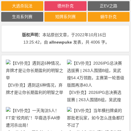
大逃杀玩法
德州扑克
正EV之路
生肖系列赛
短牌系列赛
蜗牛扑克
版权声明：
本站原创文章，于2022年10月16日
13:25:42
，由
allnewpuke
发表，共 4006 字。
【EV扑克】遇到这6种情况，弃
牌才是让你长期盈利的明智之举
【EV扑克】2026IPG总决赛选
拔赛 | 263人围猎B组，吴武煌
54.4万领跑，主赛第一轮晋级版
图再添40人