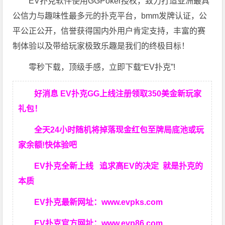
EV扑克软件使用GGPoker授权，致力打造亚洲最具
公信力与趣味性最多元的扑克平台，bmm发牌认证，公
平公正公开，信誉获得国内外用户肯定支持，丰富的赛
制体验以及带给玩家极致乐趣是我们的终极目标！
零秒下载，顶级手感，立即下载“EV扑克”!
好消息 EV扑克GG上线注册领取350美金新玩家
礼包！
全天24小时随机将掉落现金红包至牌局底池或玩
家余额!快体验吧
EV扑克全新上线 追求高EV
的决定
就是扑克的
本质
EV扑克最新网址：
www.evpks.com
EV扑克官方网址：
www.evp86.com