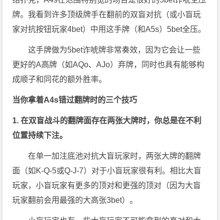
牌。我看到许多顶级牌手在翻前的双盲对抗（或小盲玩
家对抗按钮玩家4bet）中用这手牌（和A5s）5bet全压。
这手牌做为5bet诈唬牌非常奏效，因为它会让一些
更好的A高牌（如AQo、AJo）弃牌，同时也具有能够构
成顺子和同花的额外胜率。
当你拿着A4s错过翻牌时的三个技巧
1. 在双盲战斗的翻牌面存在两张大牌时，你总是在不利
位置持续下注。
在单一加注底池对抗大盲玩家时，两张大牌的翻牌
面（如K-Q-5或Q-J-7）对于小盲玩家很有利。相比大盲
玩家，小盲玩家有更多的顶对和更强的顶对（因为大盲
玩家翻前会用最强的大高张3bet）。