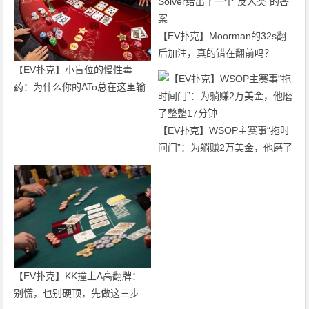
【EV扑克】Moorman的32s翻
后加注，真的错在翻前吗？
【EV扑克】小盲位的慢性毒
Solver给出了一个“反人类”的答
药：为什么你的ATo总在这里输
案
钱？
【EV扑克】WSOP主赛事“拖时
间门”：为躺赚2万美金，他磨了
整整17分钟
【EV扑克】KK撞上A高翻牌：
别慌，也别硬顶，先做这三步