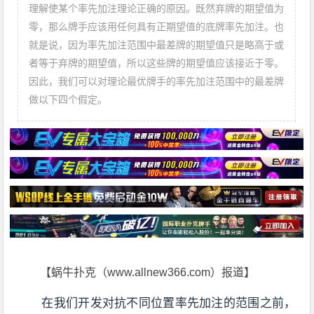
理解使某个率先加注理论正确的原因。既然弃牌的期望值为
零，那么牌手应该用任何具有正期望值的底牌率先加注。也
就是说，因为率先加注范围中最差牌的期望值只是略高于或
者等于弃牌的期望值，所以这些牌的期望值应该接近于零。
因此，我们可以对理论最优牌手的率先加注范围中的最差牌
做以下四个假定。
【蜗牛扑克（www.allnew366.com）报道】
在我们开发对抗不同位置率先加注的范围之前，