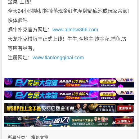
金桌"上线！
全天24小时随机将掉落现金红包至牌局底池或玩家余额!
快体验吧
蜗牛扑克官方网址：
www.allnew366.com
天龙扑克棋牌室正式上线！牛牛,斗地主,炸金花,捕鱼,等
等应有尽有，
注册网址：
www.tianlongqipai.com
所属分类：
策略文章