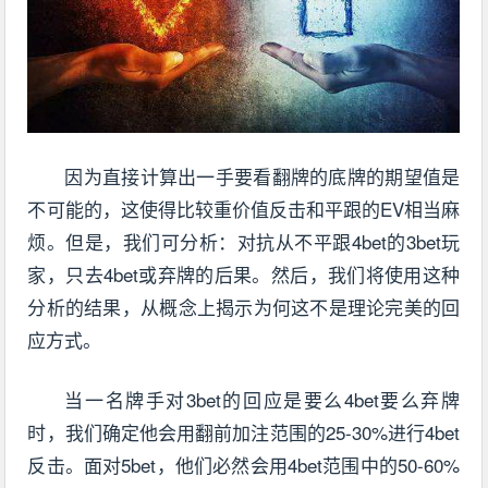
因为直接计算出一手要看翻牌的底牌的期望值是
不可能的，这使得比较重价值反击和平跟的EV相当麻
烦。但是，我们可分析：对抗从不平跟4bet的3bet玩
家，只去4bet或弃牌的后果。然后，我们将使用这种
分析的结果，从概念上揭示为何这不是理论完美的回
应方式。
当一名牌手对3bet的回应是要么4bet要么弃牌
时，我们确定他会用翻前加注范围的25-30%进行4bet
反击。面对5bet，他们必然会用4bet范围中的50-60%