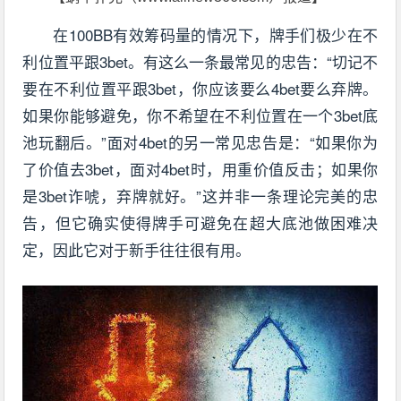
在100BB有效筹码量的情况下，牌手们极少在不
利位置平跟3bet。有这么一条最常见的忠告：“切记不
要在不利位置平跟3bet，你应该要么4bet要么弃牌。
如果你能够避免，你不希望在不利位置在一个3bet底
池玩翻后。”面对4bet的另一常见忠告是：“如果你为
了价值去3bet，面对4bet时，用重价值反击；如果你
是3bet诈唬，弃牌就好。”这并非一条理论完美的忠
告，但它确实使得牌手可避免在超大底池做困难决
定，因此它对于新手往往很有用。