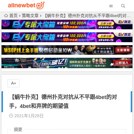
首页
策略文章
【蜗牛扑克】德州扑克对抗从不平跟4bet的对手，4bet和弃牌的期望值
A+
【蜗牛扑克】德州扑克对抗从不平跟4bet的对
手，4bet和弃牌的期望值
2021年1月28日
摘要