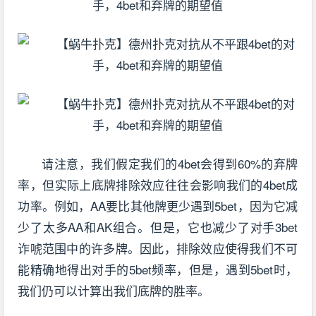
请注意，我们假定我们的4bet会得到60%的弃牌
率，但实际上底牌排除效应往往会影响我们的4bet成
功率。例如，AA要比其他牌更少遇到5bet，因为它减
少了太多AA和AK组合。但是，它也减少了对手3bet
诈唬范围中的许多牌。因此，排除效应使得我们不可
能精确地得出对手的5bet频率，但是，遇到5bet时，
我们仍可以计算出我们底牌的胜率。