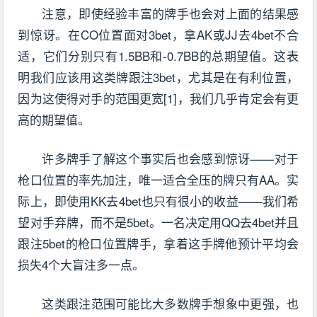
注意，即使经验丰富的牌手也会对上面的结果感
到惊讶。在CO位置面对3bet，拿AK或JJ去4bet不合
适，它们分别只有1.5BB和-0.7BB的总期望值。这表
明我们应该用这类牌跟注3bet，尤其是在有利位置，
因为这使得对手的范围更宽[1]，我们几乎肯定会有更
高的期望值。
许多牌手了解这个事实后也会感到惊讶——对于
枪口位置的率先加注，唯一适合全压的牌只有AA。实
际上，即使用KK去4bet也只有很小的收益——我们希
望对手弃牌，而不是5bet。一名决定用QQ去4bet并且
跟注5bet的枪口位置牌手，拿着这手牌他预计平均会
损失4个大盲注多一点。
这类跟注范围可能比大多数牌手想象中更强，也