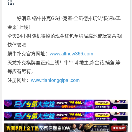
错。
好消息 蜗牛扑克GG扑克室-全新德扑玩法“极速&现
金桌"上线！
全天24小时随机将掉落现金红包至牌局底池或玩家余额!
快体验吧
蜗牛扑克官方网址：
www.allnew366.com
天龙扑克棋牌室正式上线！牛牛,斗地主,炸金花,捕鱼,等
等应有尽有，
注册网址：
www.tianlongqipai.com