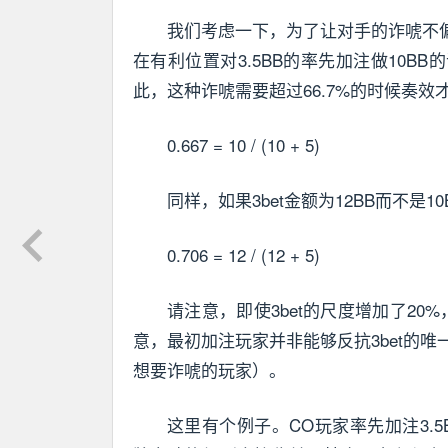
我们考虑一下，为了让对手的诈唬不偏
在有利位置对3.5BB的率先加注做10BB的诈唬
此，这种诈唬需要超过66.7%的时候奏效
0.667 = 10 / (10 + 5)
同样，如果3bet金额为12BB而不是1
0.706 = 12 / (12 + 5)
请注意，即使3bet的尺度增加了2
意，最初加注玩家并非能够反抗3bet的
想要诈唬的玩家）。
这里有个例子。CO玩家率先加注3.5BB