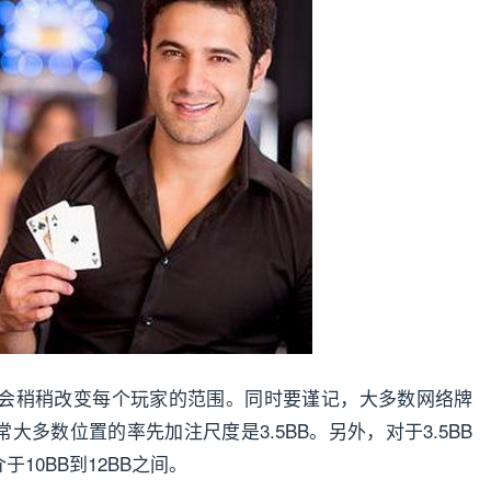
会稍稍改变每个玩家的范围。同时要谨记，大多数网络牌
大多数位置的率先加注尺度是3.5BB。另外，对于3.5BB
10BB到12BB之间。