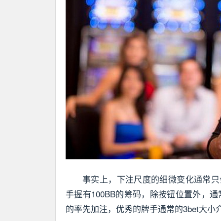
事实上，下注尺度的细微变化通常只
手握有100BB的筹码，除按钮位置外，通常
的率先加注，优秀的牌手通常的3bet大小介于