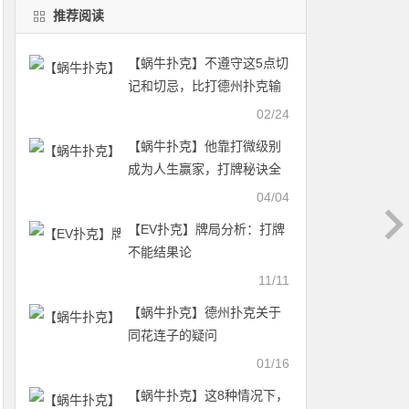
推荐阅读
【蜗牛扑克】不遵守这5点切
记和切忌，比打德州扑克输
了还丢人
02/24
【蜗牛扑克】他靠打微级别
成为人生赢家，打牌秘诀全
公开，每条街照做你也能
04/04
赢！
【EV扑克】牌局分析：打牌
不能结果论
11/11
【蜗牛扑克】德州扑克关于
同花连子的疑问
01/16
【蜗牛扑克】这8种情况下，