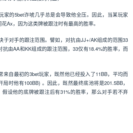
，玩家的5bet诈唬几乎总是会导致他全压。因此，当某玩家
弱同花Ax，因为这类牌被跟注时有最高的胜率。
于对手的跟注范围。譬如，对抗由JJ+/AK组成的范围33
。但对抗由AA和KK组成的跟注范围，33仅有18.4%的胜率，而
常来自最初的3bet玩家，既然他已经投入了11BB，平均而
局时他有100BB) 。因此，既然最终底池将是201.5BB，
么，假设他的底牌被跟注后有31%的胜率，那么对手若不弃