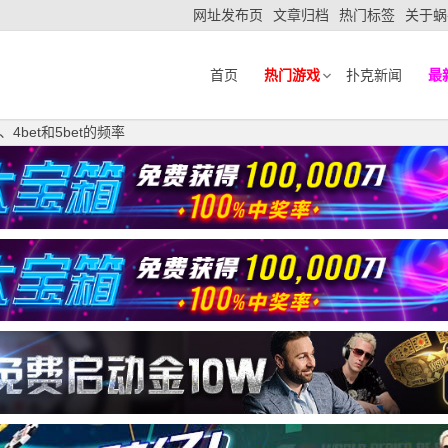
网址发布页
文章归档
热门标签
关于蜗
首页
热门游戏
扑克新闻
最
4bet和5bet的频率