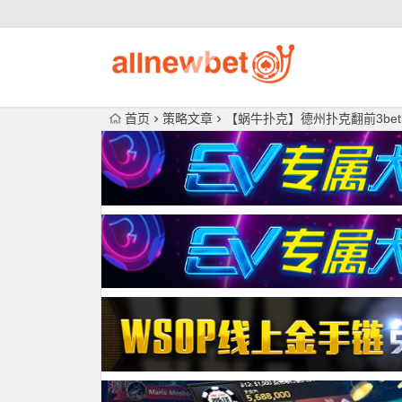
首页
策略文章
【蜗牛扑克】德州扑克翻前3bet、