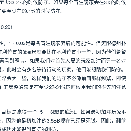
少33.3%的时候防守。如果每个盲注玩家会在3%的时候
要至少在29.1%的时候防守。
 0.291
1 - 0.03是每名盲注玩家弃牌的可能性。但无限德州扑
利位置的3bet尺度要比在不利位置小一些，因为他们希望
置看到翻牌。如果我们对首先入局的玩家加注而另一名对
位置，此时会有多名等待行动的玩家，他们能帮助我们防守。
度通常会大一些，这样我们的防守不必像前面那样频繁，即使
的策略通常是在至少27-31%的时候用我们的率先加注范
B，目标是赢得一个15－16BB的底池。如果最初加注玩家4-
B冒风险，因为他最初加注的3.5BB现在已经是死钱。因此，翻前
获得成功才能得到直接的利益，