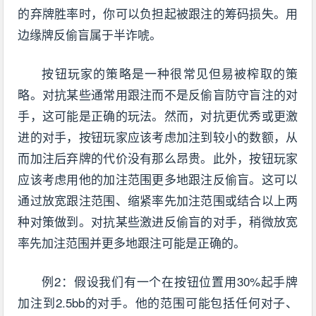
的弃牌胜率时，你可以负担起被跟注的筹码损失。用
边缘牌反偷盲属于半诈唬。
按钮玩家的策略是一种很常见但易被榨取的策
略。对抗某些通常用跟注而不是反偷盲防守盲注的对
手，这可能是正确的玩法。然而，对抗更优秀或更激
进的对手，按钮玩家应该考虑加注到较小的数额，从
而加注后弃牌的代价没有那么昂贵。此外，按钮玩家
应该考虑用他的加注范围更多地跟注反偷盲。这可以
通过放宽跟注范围、缩紧率先加注范围或结合以上两
种对策做到。对抗某些激进反偷盲的对手，稍微放宽
率先加注范围并更多地跟注可能是正确的。
例2：假设我们有一个在按钮位置用30%起手牌
加注到2.5bb的对手。他的范围可能包括任何对子、