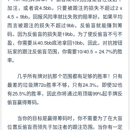
加注，或者说4.5bb。只要被跟注的损失不超过2 x
4.5 = 9bb，回报风险率就比失败的赔率好。如果平均
而言被跟注的损失不超过9bb，反偷盲就能赚到筹
码。因为反偷盲的损失是19bb，为了使反偷盲不亏不
盈，你需要从40.5bb底池拿回10bb，因此，对抗按钮
玩家的跟注反偷盲范围，你需要10/40.5 = 24.7%的胜
率。
几乎所有牌对抗那个范围都有足够的胜率！只有
最差的垃圾牌72o胜率不够，只有24.3%。即使32也
有25.5%的胜率，因此你将通过用顶端99%起手牌反
偷盲赢得筹码。
当你的目标是赢得筹码时，你不需要为了在大盲
位置反偷盲而领先于加注者的跟注范围。当你有一定