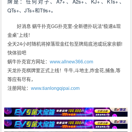
牌是：任何对子、A7+、A2s+、KJ+、KTs+、
QTs+、JTs+和T9s+。
好消息 蜗牛扑克GG扑克室-全新德扑玩法“极速&现
金桌"上线！
全天24小时随机将掉落现金红包至牌局底池或玩家余额!
快体验吧
蜗牛扑克官方网址：
www.allnew366.com
天龙扑克棋牌室正式上线！牛牛,斗地主,炸金花,捕鱼,等
等应有尽有，
注册网址：
www.tianlongqipai.com