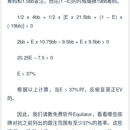
筹码和1.5bb盲注，而在(1 –E)的时候输掉19bb筹码。
1/2 x 4bb + 1/2 x [E x 21.5bb + (1 – E) x
(-19bb)] > 0
2bb + E x 10.75bb – 9.5bb + E x 9.5bb > 0
20.25E – 7.5 > 0
E > 37%
根据以上计算，当E > 37%时，反偷盲是正EV
的。
因此，我们请教免费软件Equilator，看看哪些底
牌对抗之前列出的跟注范围有至少37%的胜率。这些