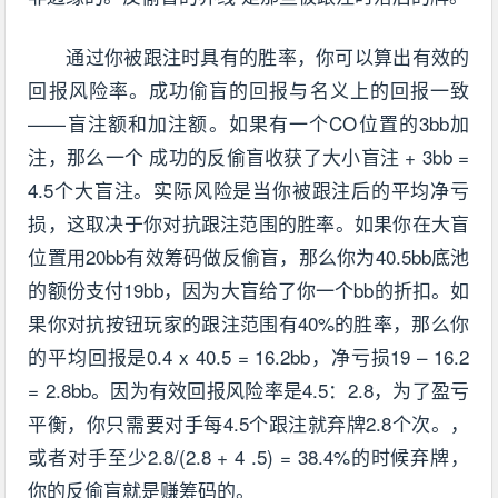
通过你被跟注时具有的胜率，你可以算出有效的
回报风险率。成功偷盲的回报与名义上的回报一致
——盲注额和加注额。如果有一个CO位置的3bb加
注，那么一个 成功的反偷盲收获了大小盲注 + 3bb =
4.5个大盲注。实际风险是当你被跟注后的平均净亏
损，这取决于你对抗跟注范围的胜率。如果你在大盲
位置用20bb有效筹码做反偷盲，那么你为40.5bb底池
的额份支付19bb，因为大盲给了你一个bb的折扣。如
果你对抗按钮玩家的跟注范围有40%的胜率，那么你
的平均回报是0.4 x 40.5 = 16.2bb，净亏损19 – 16.2
= 2.8bb。因为有效回报风险率是4.5：2.8，为了盈亏
平衡，你只需要对手每4.5个跟注就弃牌2.8个次。，
或者对手至少2.8/(2.8 + 4 .5) = 38.4%的时候弃牌，
你的反偷盲就是赚筹码的。