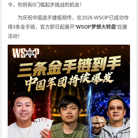
今，你则有0门槛起步挑战的机会！
为庆祝中国选手捷报频传、在2026 WSOP已成功夺
得3条金手链，官方即日起展开“
WSOP
梦想大转盘
”应援
活动！