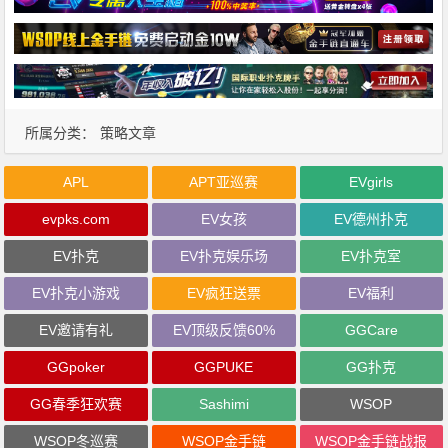
所属分类：
策略文章
APL
APT亚巡赛
EVgirls
evpks.com
EV女孩
EV德州扑克
EV扑克
EV扑克娱乐场
EV扑克室
EV扑克小游戏
EV疯狂送票
EV福利
EV邀请有礼
EV顶级反馈60%
GGCare
GGpoker
GGPUKE
GG扑克
GG春季狂欢赛
Sashimi
WSOP
WSOP冬巡赛
WSOP金手链
WSOP金手链战报