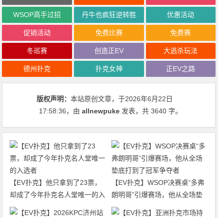
WSOP高手过招
丹牛也疯狂逆转胜
优惠活动
促销活动
免费比赛
免费赛
冬巡赛
创造正EV
大逃杀玩法
德州扑克
扑克女神
正EV之路
版权声明：
本站原创文章，于2026年6月22日
17:58:36
，由
allnewpuke
发表，共 3640 字。
【EV扑克】他只拿到了23票，
【EV扑克】WSOP决赛桌“多弗
却成了今年扑克名人堂唯一的入
朗明哥”引爆赛场，他从全场垫
选者
底打到了冠军争夺者