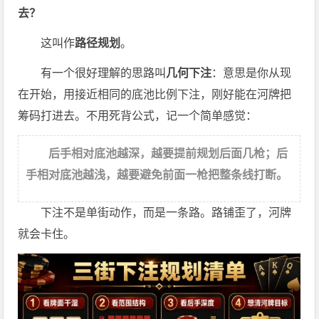
去？
这叫作
路径规划
。
有一个很好理解的思路叫
几何下注
：意思是你从现
在开始，用接近相同的底池比例下注，刚好能在河牌把
筹码打进去。不用死背公式，记一个简单感觉：
后手相对底池越深，越要提前规划后面几枪；后
手相对底池越浅，越要避免前面一枪把整条线打断。
下注不是单街动作，而是一条路。路铺歪了，河牌
就会卡住。