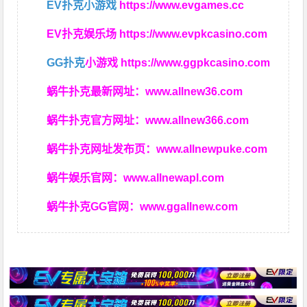
EV扑克小游戏
https://www.evgames.cc
EV扑克娱乐场
https://www.evpkcasino.com
GG扑克
小游戏
https://www.ggpkcasino.com
蜗牛扑克最新网址：
www.allnew36.com
蜗牛扑克官方网址：
www.allnew366.com
蜗牛扑克网址发布页：
www.allnewpuke.com
蜗牛娱乐官网：
www.allnewapl.com
蜗牛扑克GG官网：
www.ggallnew.com