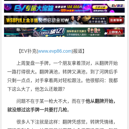
【EV扑克(
www.evp86.com
)报道】
上周复盘一手牌，一个朋友拿着顶对，从翻牌开始
一路打得很大。翻牌满池，转牌又满池，到了河牌后手
只剩一点点，对手拿着两对轻松跟注。他很郁闷：我都
下这么大了，他怎么还敢跟？
问题不在于某一枪大不大，而在于
他从翻牌开始，
就没想过这手牌一共要打几枪
。
很多人下注就是这样：翻牌凭感觉，转牌凭情绪，