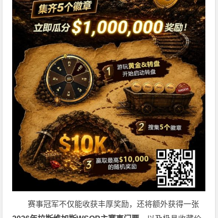
赛事冠军不仅能收获丰厚奖励，还将额外获得一张