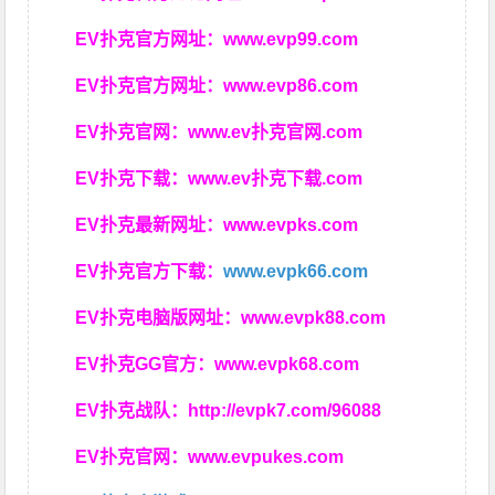
EV扑克官方网址：
www.evp99.com
EV扑克官方网址：
www.evp86.com
EV扑克官网：
www.ev扑克官网.com
EV扑克下载：
www.ev扑克下载.com
EV扑克最新网址：
www.evpks.com
EV扑克官方下载：
www.evpk66.com
EV扑克电脑版网址：
www.evpk88.com
EV扑克GG官方：
www.evpk68.com
EV扑克战队：
http://evpk7.com/96088
EV扑克官网：
www.evpukes.com