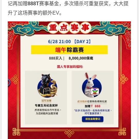
记再加赠
888T
赛事基金，多次猎杀可重复获奖，大大提
升了这场赛事的额外EV。