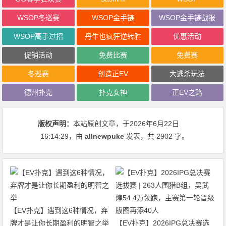
WSOP冬巡赛
WSOP金手链
WSOP金手链战报
WSOP高手过招
丹牛也疯狂逆转胜
优惠活动
促销活动
免费比赛
免费赛
冬巡赛
创造正EV
大逃杀玩法
德州扑克
扑克女神
正EV之路
版权声明：
本站原创文章，于2026年6月22日
16:14:29
，由
allnewpuke
发表，共 2902 字。
【EV扑克】遇到这6种情况，弃
牌才是让你长期盈利的明智之举
【EV扑克】2026IPG总决赛选