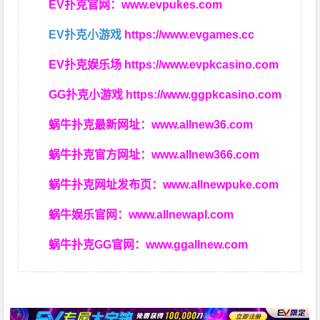
EV扑克官网：
www.evpukes.com
EV扑克小游戏
https://www.evgames.cc
EV扑克娱乐场
https://www.evpkcasino.com
GG扑克小游戏
https://www.ggpkcasino.com
蜗牛扑克最新网址：
www.allnew36.com
蜗牛扑克官方网址：
www.allnew366.com
蜗牛扑克网址发布页：
www.allnewpuke.com
蜗牛娱乐官网：
www.allnewapl.com
蜗牛扑克GG官网：
www.ggallnew.com