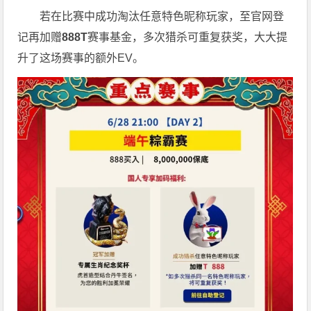
若在比赛中成功淘汰任意特色昵称玩家，至官网登
记再加赠
888T
赛事基金，多次猎杀可重复获奖，大大提
升了这场赛事的额外EV。