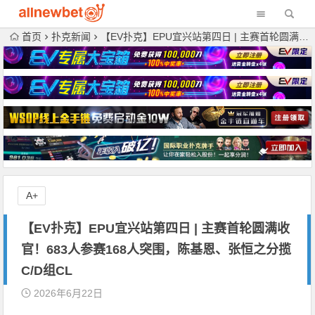
首页
扑克新闻
【EV扑克】EPU宜兴站第四日 | 主赛首轮圆满收官！683人参赛168人突围，陈基恩、张恒之分揽C/D组CL
A+
【EV扑克】EPU宜兴站第四日 | 主赛首轮圆满收
官！683人参赛168人突围，陈基恩、张恒之分揽
C/D组CL
2026年6月22日