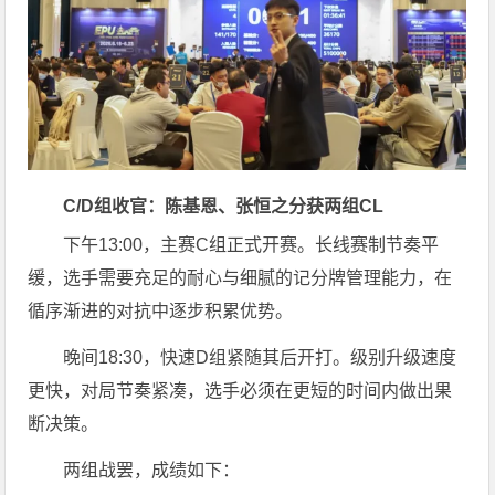
C/D组收官：陈基恩、张恒之分获两组CL
下午13:00，主赛C组正式开赛。长线赛制节奏平
缓，选手需要充足的耐心与细腻的记分牌管理能力，在
循序渐进的对抗中逐步积累优势。
晚间18:30，快速D组紧随其后开打。级别升级速度
更快，对局节奏紧凑，选手必须在更短的时间内做出果
断决策。
两组战罢，成绩如下：