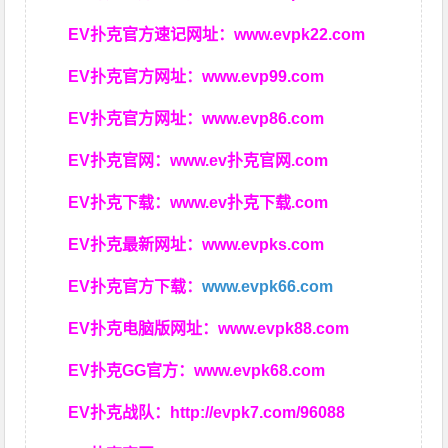
EV扑克官方速记网址：
www.evpk22.com
EV扑克官方网址：
www.evp99.com
EV扑克官方网址：
www.evp86.com
EV扑克官网：
www.ev扑克官网.com
EV扑克下载：
www.ev扑克下载.com
EV扑克最新网址：
www.evpks.com
EV扑克官方下载：
www.evpk66.com
EV扑克电脑版网址：
www.evpk88.com
EV扑克GG官方：
www.evpk68.com
EV扑克战队：
http://evpk7.com/96088