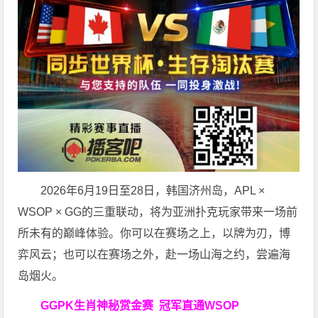
2026年6月19日至28日，韩国济州岛，APL ×
WSOP × GG的三重联动，将为亚洲扑克玩家带来一场前
所未有的巅峰体验。
你可以在赛场之上，以牌为刃，博
弈风云；也可以在赛场之外，赴一场山海之约，尝遍海
岛烟火。
GGPK生肖神秘赏金赛
冠军直通WSOP