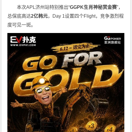
本次APL济州站特别推出“
GGPK
生肖神秘赏金赛
”，
总保底高达
2
亿韩元
，Day 1设置四个Flight，竞争激烈程
度可见一斑。