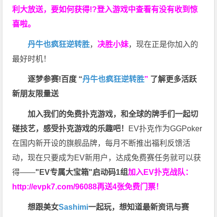
利大放送，要如何获得!?登入游戏中查看有没有收到惊
喜啦。
丹牛也疯狂逆转胜
，
决胜小妹
，现在正是你加入的
最好时机！
逐梦参赛!百度 “
丹牛也疯狂逆转胜
”
了解更多
活跃
新朋友限量送
加入我们的免费扑克游戏，和全球的牌手们一起切
磋技艺，感受扑克游戏的乐趣吧！
EV扑克作为GGPoker
在国内新开设的旗舰品牌，每月不断推出福利反馈活
动，现在只要成为EV新用户，达成免费赛任务就可以获
得——
"EV专属大宝箱"启动码1组
加入EV扑克战队：
http://evpk7.com/96088
再送4张免费门票！
想跟美女
Sashimi
一起玩，
想知道最新资讯与赛