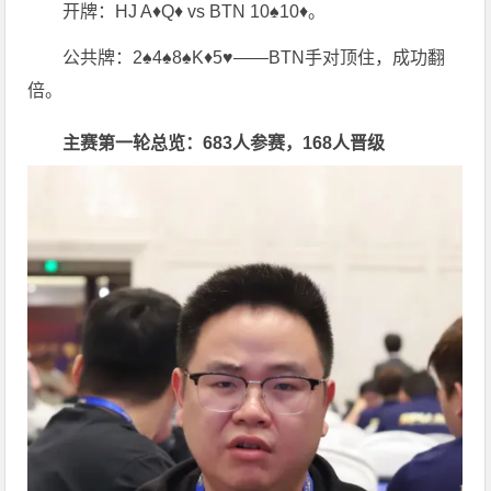
开牌：HJ A♦Q♦ vs BTN 10♠10♦。
公共牌：2♠4♠8♠K♦5♥——BTN手对顶住，成功翻
倍。
主赛第一轮总览：683人参赛，168人晋级