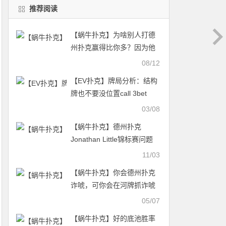
推荐阅读
【蜗牛扑克】为啥别人打德
州扑克赢得比你多？因为他
们遵循这5条原则
08/12
【EV扑克】牌局分析：结构
牌也不要没位置call 3bet
03/08
【蜗牛扑克】德州扑克
Jonathan Little锦标赛问题
集-4
11/03
【蜗牛扑克】你会德州扑克
诈唬，可你会在河牌抓诈唬
吗？
05/07
【蜗牛扑克】好的底池胜率