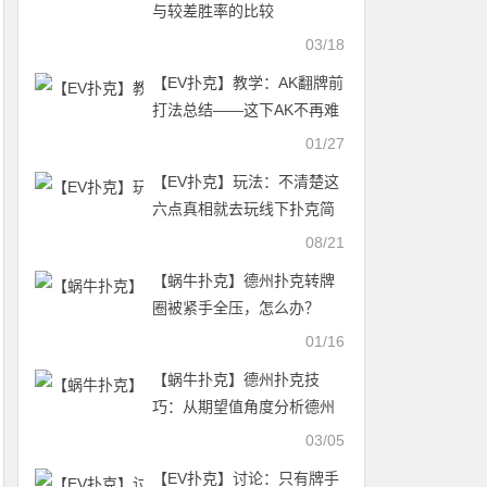
与较差胜率的比较
03/18
【EV扑克】教学：AK翻牌前
打法总结——这下AK不再难
搞
01/27
【EV扑克】玩法：不清楚这
六点真相就去玩线下扑克简
直就是去送钱！
08/21
【蜗牛扑克】德州扑克转牌
圈被紧手全压，怎么办？
01/16
【蜗牛扑克】德州扑克技
巧：从期望值角度分析德州
扑克弃牌技巧
03/05
【EV扑克】讨论：只有牌手