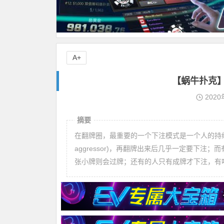
A+
【蜗牛扑克
2020
摘要
在翻牌圈，最重要的一个下注模式是一个人的持续下
aggressor)，再翻牌出来后几乎一定要下
张小牌则会过牌；还有的人只有成牌才下注，有