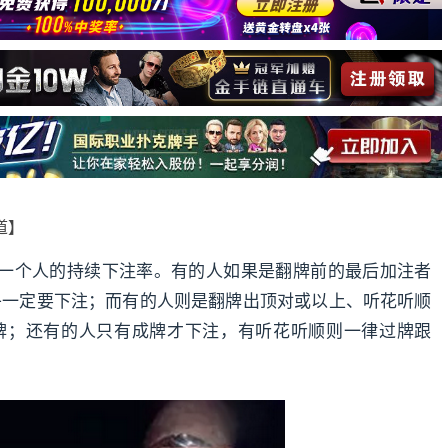
报道】
一个人的持续下注率。有的人如果是翻牌前的最后加注者
翻牌出来后几乎一定要下注；而有的人则是翻牌出顶对或以上、听花听顺
牌；还有的人只有成牌才下注，有听花听顺则一律过牌跟