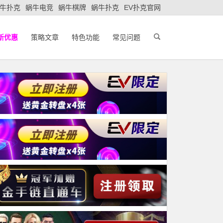
牛扑克
蜗牛电竞
蜗牛棋牌
蜗牛扑克
EV扑克官网
新优惠
策略文章
特色功能
常见问题