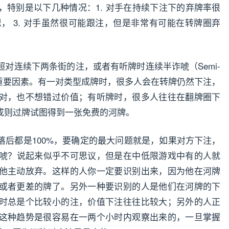
，特别是以下几种情况：1. 对手在持续下注下的弃牌率很
配， 3. 对手虽然很可能跟注，但是非常有可能在转牌圈弃
对连续下两条街的注，或者有听牌时连续半诈唬（Semi-
式的重要因素。有一对类型成牌时，很多人会在转牌仍然下注，
对，也不想错过价值；有听牌时，很多人往往在翻牌圈下
成则过牌试图得到一张免费的河牌。
落后都是100%，要确定的最大问题就是，如果对方下注，
是在诈唬？说起来似乎不可思议，但是在中低限游戏中有的人就
他主动放弃。这样的人你一定要识别出来，因为他在河牌
或者更差的牌了。另外一种要识别的人是他们在河牌的下
时总是个比较小的注，价值下注往往比较大；另外的人正
这种趋势是很容易在一两个小时内观察出来的，一旦掌握