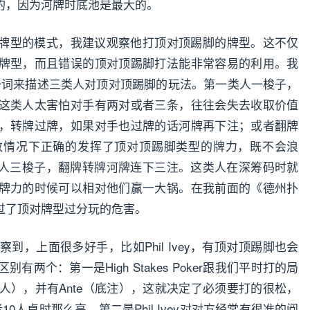
的，因为河牌时底池是最大的。
牌型的模式，我建议观察他打顶对顶踢脚的牌型。这不仅
牌型，而且错误的顶对顶踢脚打法能非常容易的利用。我
”一词来描述三类人对顶对顶踢脚的玩法。第一类人一梭子，
这类人太害怕对手有两对或者三条，往往会失去收取价值
，转牌过牌，如果对手也过牌的话河牌再下注；或者翻牌
数情况下正确的发挥了顶对顶踢脚类型的牌力，既不会浪
第三类人三梭子，翻牌转牌河牌连下三注。这类人在深筹码时就
牌力的时候可以相对他们赢一大锅。在我前面的《德州扑
过了顶对牌型过分玩的危害。
友们会观察到，上面很多好手，比如Phil Ivey，有顶对顶踢脚也会
两个：第一是High Stakes Poker跟我们平时打的局
人），并有Ante（底注），这就决定了必须要打的很松，
人桌时那么高。第二是Phil Ivey对对方经常有很准的阅