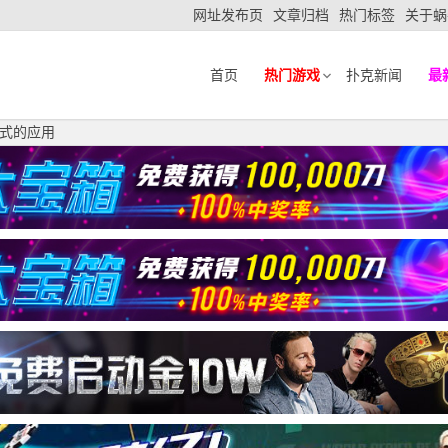
网址发布页
文章归档
热门标签
关于蜗
首页
热门游戏
扑克新闻
最
式的应用