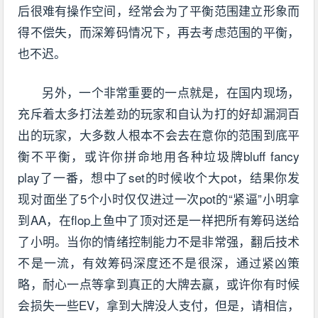
后很难有操作空间，经常会为了平衡范围建立形象而
得不偿失，而深筹码情况下，再去考虑范围的平衡，
也不迟。
另外，一个非常重要的一点就是，在国内现场，
充斥着太多打法差劲的玩家和自认为打的好却漏洞百
出的玩家，大多数人根本不会去在意你的范围到底平
衡不平衡，或许你拼命地用各种垃圾牌bluff fancy
play了一番，想中了set的时候收个大pot，结果你发
现对面坐了5个小时仅仅进过一次pot的“紧逼”小明拿
到AA，在flop上鱼中了顶对还是一样把所有筹码送给
了小明。当你的情绪控制能力不是非常强，翻后技术
不是一流，有效筹码深度还不是很深，通过紧凶策
略，耐心一点等拿到真正的大牌去赢，或许你有时候
会损失一些EV，拿到大牌没人支付，但是，请相信，