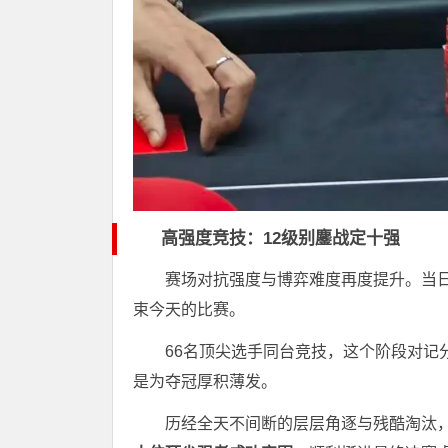
高强度竞技：12级别鏖战定十强
赛场对抗强度与博弈难度再度提升。当
束今天的比赛。
66名顶尖选手同台竞技，这个阶段对记
是为夺冠厚积薄发。
历经全天不间断的层层角逐与残酷淘汰