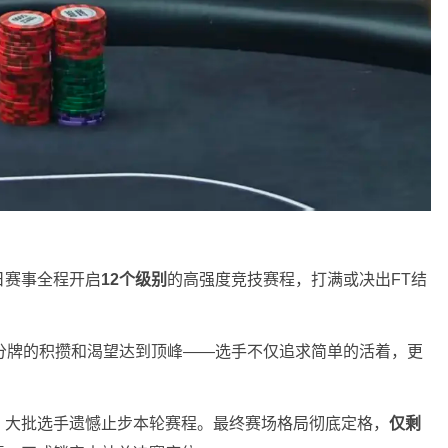
日赛事全程开启
12个级别
的高强度竞技赛程，打满或决出FT结
分牌的积攒和渴望达到顶峰——选手不仅追求简单的活着，更
，大批选手遗憾止步本轮赛程。最终赛场格局彻底定格，
仅剩