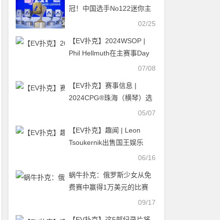
Blom回归
冠！中国选手No122迷你主
赛8,000人脱颖而出，WSOP
02/25
金戒指赛3月登场！
【EV扑克】2024WSOP |
Phil Hellmuth在主赛事Day
1c惊艳亮相
07/08
【EV扑克】赛事信息 |
2024CPG®珠海（横琴）选
拔赛酒店5月7日起开放预订
05/07
【EV扑克】趣闻 | Leon
Tsoukernik出售国王娱乐
场，套现4亿欧元
06/16
蜗牛扑克：俄罗斯少女从免
费赛中赢得1万美元的比赛
“通行证”
09/17
【EV扑克】这5部纪录片将