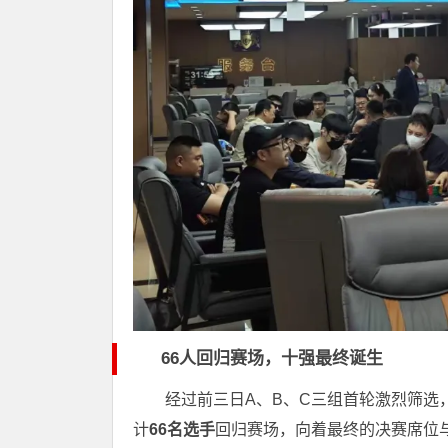
66人回归赛场，十强最终诞生
经过前三日A、B、C三组首轮激烈筛选
计
66名选手
回归赛场，向着最终的决赛席位与