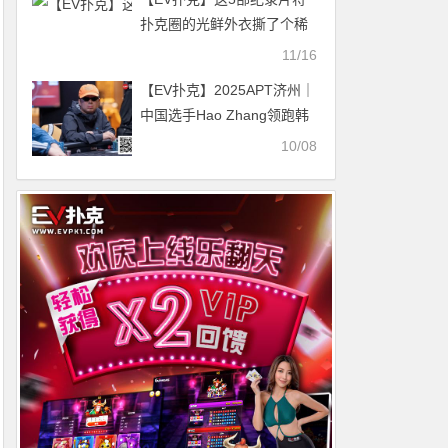
扑克圈的光鲜外衣撕了个稀
碎
11/16
【EV扑克】2025APT济州｜
中国选手Hao Zhang领跑韩
国史上最大扑克赛事决赛
10/08
桌！