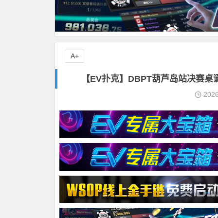
A+
【EV扑克】DBPT葫芦岛站决赛
202