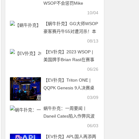
WSOP不会惩罚Mike
Matusow
10/04
【蜗牛扑克】GG大师WSOP
豪客赛丹牛55对遭河杀！本
周中国时区赛抓紧夺金机会
08/13
【EV扑克】2023 WSOP |
美国牌手Brian Rast在赛事
43击败99名参赛者 摘得第六
06/26
条WSOP金手链
【EV扑克】Triton ONE |
QQPK Genesis 9人决赛桌
诞生，中国选手占据5席，强
03/09
势冲击冠军
蜗牛扑克：一周要闻丨
Daneil Cates陷入作弊风波
L；Phil Galfond在挑战中在
06/03
下一城；传奇人物Viktor
【EV扑克】APL国人再添两