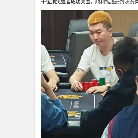
十位顶尖强者成功突围
，顺利挺进最终决赛