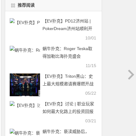
推荐阅读
【EV扑克】PD12济州站 |
PokerDream济州站顺利开
幕，带您迅速熟悉赛程赛
10/01
制！
蜗牛扑克：Roger Teska取
得加勒比海扑克盛会
$25,500百万赛事冠军
11/15
【EV扑克】Triton黑山：史
上最大规模邀请赛爆燃开战
黄文杰、丁彪、谈轩等成功
05/22
晋级
【EV扑克】讨论 | 职业玩家
如何最大化路上的投资回报
率？
03/21
蜗牛扑克：亵渎威胁后，