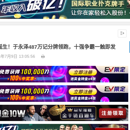
桌诞生！于永泽487万记分牌领跑，十强争霸一触即发
6年7月9日
13:05:56