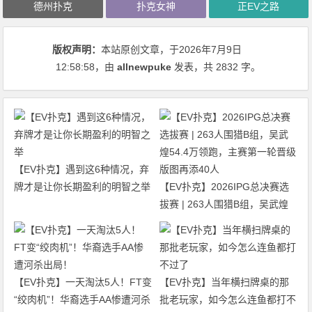
德州扑克
扑克女神
正EV之路
版权声明：
本站原创文章，于2026年7月9日
12:58:58
，由
allnewpuke
发表，共 2832 字。
【EV扑克】遇到这6种情况，弃
牌才是让你长期盈利的明智之举
【EV扑克】2026IPG总决赛选
拔赛 | 263人围猎B组，吴武煌
54.4万领跑，主赛第一轮晋级版
图再添40人
【EV扑克】一天淘汰5人！FT变
【EV扑克】当年横扫牌桌的那
“绞肉机”！华裔选手AA惨遭河杀
批老玩家，如今怎么连鱼都打不