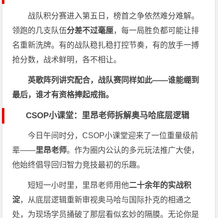
战队积分赛进入第五日，榜首之争依然难分难解。
领跑的几支队伍
分差不过毫厘
，每一局胜负都可能让排
名重新洗牌。有的战队稳扎稳打控节奏，有的放手一搏
抢分数，战术鲜明，各不相让。
英歌阵列讲究配合，战队赛同样如此——谁能绷到
最后，谁才有资格捧起戒指。
CSOP小课堂：里昂老师拆解奥马哈底层逻辑
今日午间时分，CSOP小课堂迎来了一位重量级前
辈——
里昂老师
。作为圈内公认的多元玩法推广大使，
他始终倡导回归智力竞技最初的乐趣。
短短一小时里，里昂老师用他
二十余年的实战积
淀
，从底层逻辑重新审视奥马哈与国际扑克的相通之
处，为现场学员捅破了那层看似玄妙的隔膜。无论你是