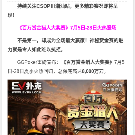
持续关注CSOPⅢ潮汕站，更多精彩赛况即将呈
现！
《百万赏金猎人大奖赛》
7月5日-28日火热登场
不是第一，却成为全场最大赢家！神秘赏金赛的魅
力就是令人如此难以抗拒。
GGPoker重磅宣布：
《百万赏金猎人大奖赛》
7月5
日-28日夏季火热回归，总保底高达
8,000
万刀
。