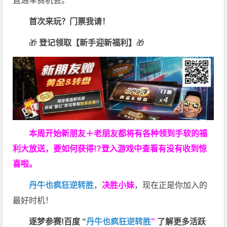
直通车赛机会。
首次来玩？门票我请！
🎁
登记领取【新手迎新福利】
🎁
本周开始新朋友＋老朋友都将有各种领到手软的福
利大放送，要如何获得!?登入游戏中查看有没有收到惊
喜啦。
丹牛也疯狂逆转胜
，
决胜小妹
，现在正是你加入的
最好时机！
逐梦参赛!百度 “
丹牛也疯狂逆转胜
”
了解更多
活跃