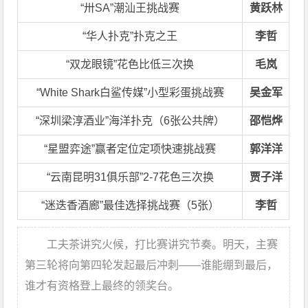
“卅SA”潮汕王挑战赛
黄跃林
“华人扑克”扑克之王
李哲
“双龙眼镜”花色比低三次换
毛岚
“White Shark白鲨传媒”小型彩蛋挑战赛
吴金军
“深圳梁淳酒业”海洋扑克（6张公共牌）
邵恺烨
“星盟弈途”赢者定位定项快速挑战赛
郭洋洋
“云南昆明31俱乐部”2-7花色三次换
贾子洋
“迷迭香酒廊”最佳选择挑战赛（5张）
李哲
工夫茶讲究火候，打比赛讲究节奏。明天，主赛
第三轮将向第四轮发起最后冲刺——谁能绷到最后，
谁才有资格登上最终的领奖台。