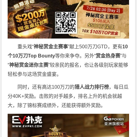
重头戏“
神秘赏金主赛事
”献上500万刀GTD，更有
10
个
10
万刀
Top Bounty
等你来争夺。另外“
赏金热身赛
”与
“
神秘赏金迷你主赛
”较亲民的报名，也让各级别玩家能够
轻松参与这场赏金盛宴。
同时，还有高达100万刀的
猎人战力排行榜
，每日瓜
分40K+奖励。击败的对手越多，排名上升的机会就越
大，除了锦标赛成绩外，还能获得额外奖励。