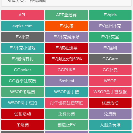
所属分类：
扑克新闻
APL
APT亚巡赛
EVgirls
evpks.com
EV女孩
EV德州扑克
EV扑克
EV扑克娱乐场
EV扑克室
EV扑克小游戏
EV疯狂送票
EV福利
EV邀请有礼
EV顶级反馈60%
GGCare
GGpoker
GGPUKE
GG扑克
GG春季狂欢赛
Sashimi
WSOP
WSOP冬巡赛
WSOP金手链
WSOP金手链战报
WSOP高手过招
丹牛也疯狂逆转胜
优惠活动
促销活动
免费比赛
免费赛
冬巡赛
创造正EV
大逃杀玩法