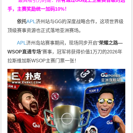
最具吸引力的是：
所有通过
GG
线上卫星赛晋级的选
手，主赛奖励统一加码
10%
！
依托
APL
济州站与GG的深度战略合作，这项世界级
顶级赛事资源也正式落地亚洲赛场。
APL
济州岛站赛事期间，现场同步开启“
荣耀之路
—
WSOP
直通专场
”赛事，冠军将获得价值1万刀的2026年
拉斯维加斯WSOP主赛门票一张！