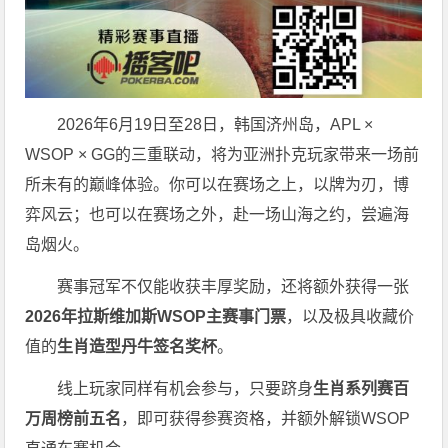
2026年6月19日至28日，韩国济州岛，APL ×
WSOP × GG的三重联动，将为亚洲扑克玩家带来一场前
所未有的巅峰体验。
你可以在赛场之上，以牌为刃，博
弈风云；也可以在赛场之外，赴一场山海之约，尝遍海
岛烟火。
赛事冠军不仅能收获丰厚奖励，还将额外获得一张
2026
年拉斯维加斯
WSOP
主赛事门票
，以及极具收藏价
值的
生肖造型丹牛签名奖杯
。
线上玩家同样有机会参与，只要跻身
生肖系列赛百
万周榜前五名
，即可获得参赛资格，并额外解锁WSOP