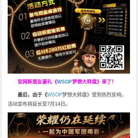
官网新朋友豪礼
《
WSOP
梦想大转盘》来了！
最后，由于《
WSOP
梦想大转盘》受到热烈反响，
活动宣布将延长至7月14日。