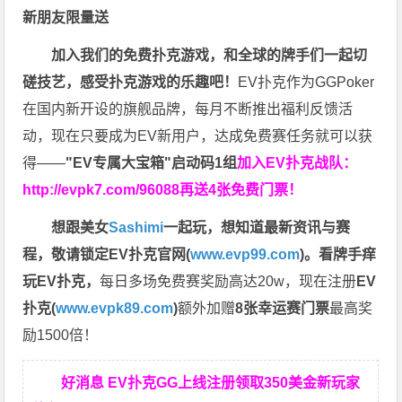
新朋友限量送
加入我们的免费扑克游戏，和全球的牌手们一起切
磋技艺，感受扑克游戏的乐趣吧！
EV扑克作为GGPoker
在国内新开设的旗舰品牌，每月不断推出福利反馈活
动，现在只要成为EV新用户，达成免费赛任务就可以获
得——
"EV专属大宝箱"启动码1组
加入EV扑克战队：
http://evpk7.com/96088
再送4张免费门票！
想跟美女
Sashimi
一起玩，
想知道最新资讯与赛
程，
敬请锁定EV扑克官网(
www.evp99.com
)。
看牌手痒
玩EV扑克，
每日多场免费赛奖励高达20w，现在注册
EV
扑克(
www.evpk89.com
)
额外加赠
8张幸运赛门票
最高奖
励1500倍！
好消息 EV扑克GG上线注册领取350美金新玩家