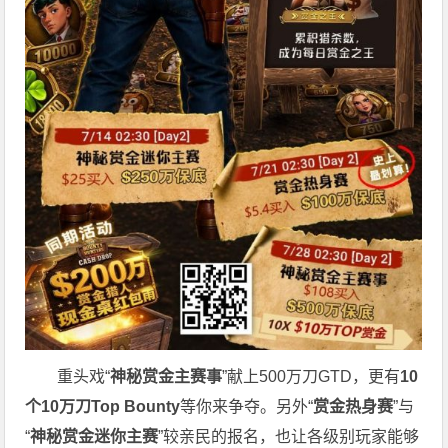
重头戏“
神秘赏金主赛事
”献上500万刀GTD，更有
10
个
10
万刀
Top Bounty
等你来争夺。另外“
赏金热身赛
”与
“
神秘赏金迷你主赛
”较亲民的报名，也让各级别玩家能够