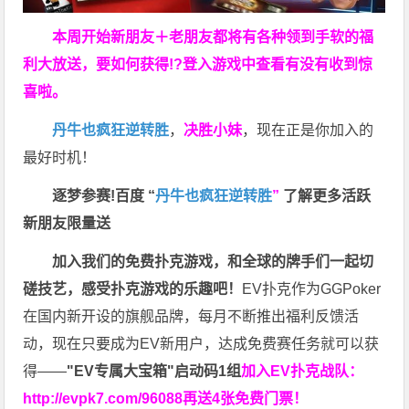
本周开始新朋友＋老朋友都将有各种领到手软的福
利大放送，要如何获得!?登入游戏中查看有没有收到惊
喜啦。
丹牛也疯狂逆转胜
，
决胜小妹
，现在正是你加入的
最好时机！
逐梦参赛!百度 “
丹牛也疯狂逆转胜
”
了解更多
活跃
新朋友限量送
加入我们的免费扑克游戏，和全球的牌手们一起切
磋技艺，感受扑克游戏的乐趣吧！
EV扑克作为GGPoker
在国内新开设的旗舰品牌，每月不断推出福利反馈活
动，现在只要成为EV新用户，达成免费赛任务就可以获
得——
"EV专属大宝箱"启动码1组
加入EV扑克战队：
http://evpk7.com/96088
再送4张免费门票！