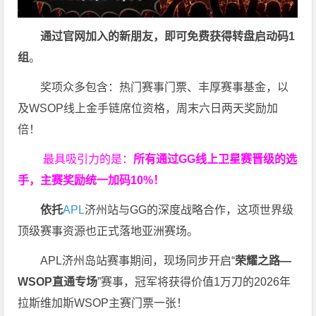
通过官网加入的新朋友，即可免费获得转盘启动码
1
组
。
奖项众多包含：热门赛事门票、丰厚赛事基金，以
及WSOP线上金手链席位资格，
周末六日两天奖励加
倍！
最具吸引力的是：
所有通过
GG
线上卫星赛晋级的选
手，主赛奖励统一加码
10%
！
依托
APL
济州站与GG的深度战略合作，这项世界级
顶级赛事资源也正式落地亚洲赛场。
APL济州岛站赛事期间，现场同步开启“
荣耀之路
—
WSOP
直通专场
”赛事，冠军将获得价值1万刀的2026年
拉斯维加斯WSOP主赛门票一张！