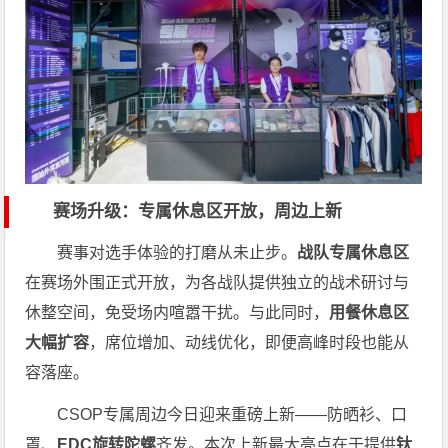
赛场升级：专属休息区开放，周边上新
赛事对选手体验的打磨从未止步。
战队专属休息区
在赛场外围正式开放，为各战队提供独立的战术研讨与
休整空间，免受场内喧嚣干扰。与此同时，
用餐休息区
大幅扩容
，席位增加、动线优化，即便高峰时段也能从
容落座。
CSOP专属周边今日迎来重磅上新——防晒衫、口
罩、
EDC旋转陀螺
齐发。本次上新最大亮点在于提供
钛