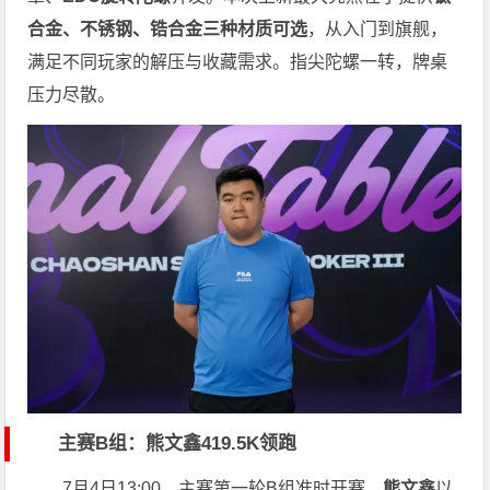
合金、不锈钢、锆合金三种材质可选
，从入门到旗舰，
满足不同玩家的解压与收藏需求。指尖陀螺一转，牌桌
压力尽散。
主赛B组：熊文鑫419.5K领跑
7月4日13:00，主赛第一轮B组准时开赛。
熊文鑫
以