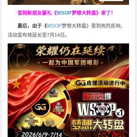
官网新朋友豪礼
《
WSOP
梦想大转盘》来了！
最后，由于《
WSOP
梦想大转盘》受到热烈反响，
活动宣布将延长至7月14日。