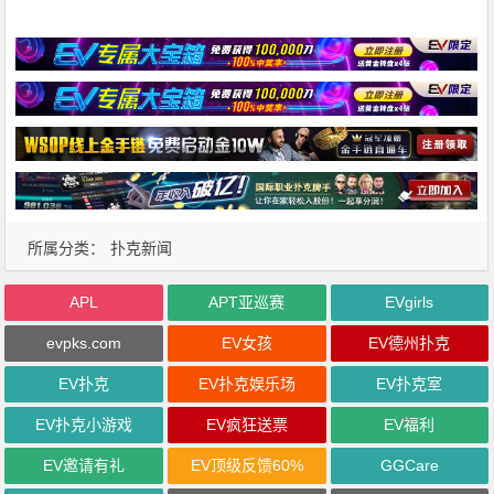
所属分类：
扑克新闻
APL
APT亚巡赛
EVgirls
evpks.com
EV女孩
EV德州扑克
EV扑克
EV扑克娱乐场
EV扑克室
EV扑克小游戏
EV疯狂送票
EV福利
EV邀请有礼
EV顶级反馈60%
GGCare