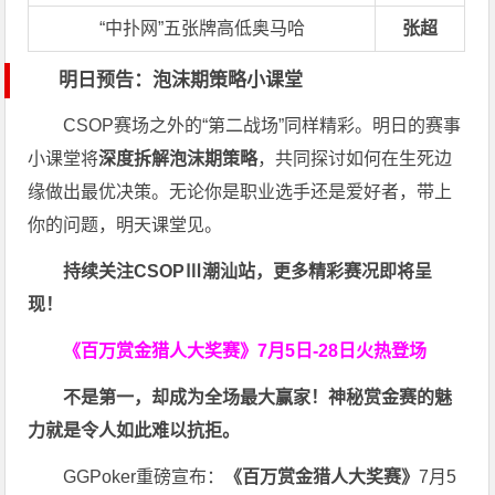
“中扑网”五张牌高低奥马哈
张超
明日预告：泡沫期策略小课堂
CSOP赛场之外的“第二战场”同样精彩。明日的赛事
小课堂将
深度拆解泡沫期策略
，共同探讨如何在生死边
缘做出最优决策。无论你是职业选手还是爱好者，带上
你的问题，明天课堂见。
持续关注CSOPⅢ潮汕站，更多精彩赛况即将呈
现！
《百万赏金猎人大奖赛》
7月5日-28日火热登场
不是第一，却成为全场最大赢家！神秘赏金赛的魅
力就是令人如此难以抗拒。
GGPoker重磅宣布：
《百万赏金猎人大奖赛》
7月5