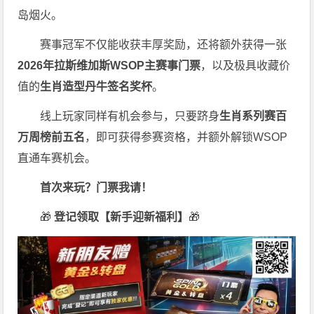
岛烟火。
赛事冠军不仅能收获丰厚奖励，还将额外获得一张
2026
年拉斯维加斯
WSOP
主赛事门票
，以及极具收藏价
值的
生肖造型丹牛签名奖杯
。
线上玩家同样有机会参与，只要跻身
生肖系列赛百
万周榜前五名
，即可获得参赛资格，并额外解锁WSOP
直通车赛机会。
首次来玩？门票我请！
🎁
登记领取【新手迎新福利】
🎁