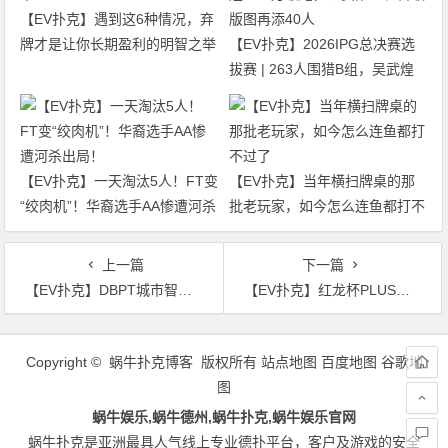
【EV扑克】遇到这6种情况，弃
牌才是让你长期盈利的明智之举
【EV扑克】2026IPG总决赛选
拔赛 | 263人围猎B组，吴武煌
54.4万领跑，主赛第一轮晋级版
图再添40人
【EV扑克】一天淘汰5人！FT变
【EV扑克】当年横扫牌桌的那
“绞肉机”！华裔选手AA惨遭河杀
批老玩家，如今怎么连鱼都打不
出局！
过了
上一篇
下一篇
【EV扑克】DBPT城市智力竞技S1赛季 | 战火升级！213人征战主赛B组，王商舜登顶“新东北王”
【EV扑克】红龙杯PLUS夏日济州站出行小提醒
文
章
Copyright © 蜗牛扑克博客 版权所有
站点地图
百度地图
谷歌地
导
图
航
蜗牛娱乐,蜗牛德州,蜗牛扑克,蜗牛娱乐官网
蜗牛扑克是亚洲最具人气线上专业德扑平台，客户及游戏的安全