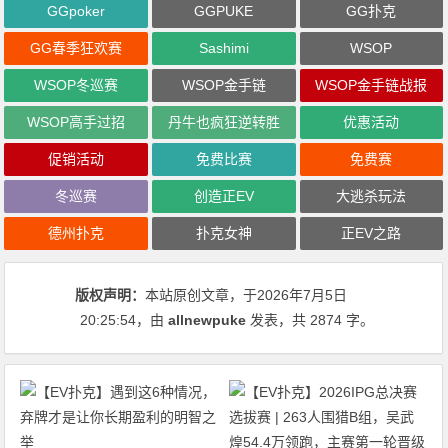
GGpoker
GGPUKE
GG扑克
GG春季狂欢赛
Sashimi
WSOP
WSOP冬巡赛
WSOP金手链
WSOP金手链战报
WSOP高手过招
丹牛也疯狂逆转胜
优惠活动
促销活动
免费比赛
免费赛
冬巡赛
创造正EV
大逃杀玩法
德州扑克
扑克女神
正EV之路
版权声明：
本站原创文章，于2026年7月5日
20:25:54
，由
allnewpuke
发表，共 2874 字。