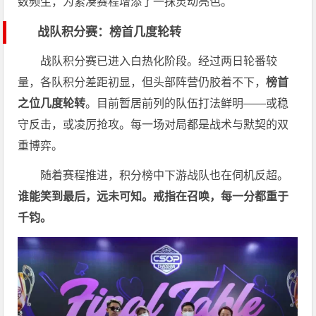
数频生，为紧凑赛程增添了一抹灵动亮色。
战队积分赛：榜首几度轮转
战队积分赛已进入白热化阶段。经过两日轮番较
量，各队积分差距初显，但头部阵营仍胶着不下，
榜首
之位几度轮转
。目前暂居前列的队伍打法鲜明——或稳
守反击，或凌厉抢攻。每一场对局都是战术与默契的双
重博弈。
随着赛程推进，积分榜中下游战队也在伺机反超。
谁能笑到最后，远未可知。戒指在召唤，每一分都重于
千钧。