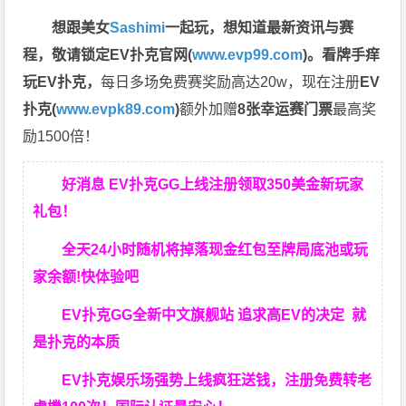
想跟美女
Sashimi
一起玩，
想知道最新资讯与赛
程，
敬请锁定EV扑克官网(
www.evp99.com
)。
看牌手痒
玩EV扑克，
每日多场免费赛奖励高达20w，现在注册
EV
扑克(
www.evpk89.com
)
额外加赠
8张幸运赛门票
最高奖
励1500倍！
好消息 EV扑克GG上线注册领取350美金新玩家
礼包！
全天24小时随机将掉落现金红包至牌局底池或玩
家余额!快体验吧
EV扑克GG
全新中文旗舰站
追求高EV
的决定
就
是扑克的本质
EV扑克娱乐场强势上线疯狂送钱，注册免费转老