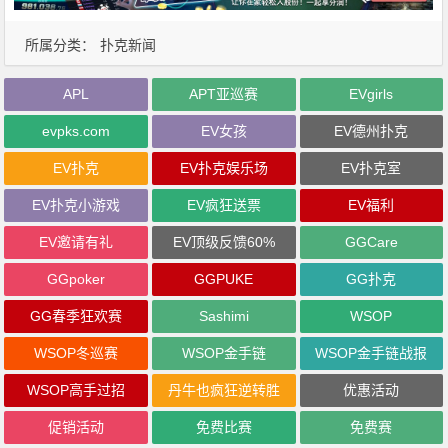
所属分类：
扑克新闻
APL
APT亚巡赛
EVgirls
evpks.com
EV女孩
EV德州扑克
EV扑克
EV扑克娱乐场
EV扑克室
EV扑克小游戏
EV疯狂送票
EV福利
EV邀请有礼
EV顶级反馈60%
GGCare
GGpoker
GGPUKE
GG扑克
GG春季狂欢赛
Sashimi
WSOP
WSOP冬巡赛
WSOP金手链
WSOP金手链战报
WSOP高手过招
丹牛也疯狂逆转胜
优惠活动
促销活动
免费比赛
免费赛