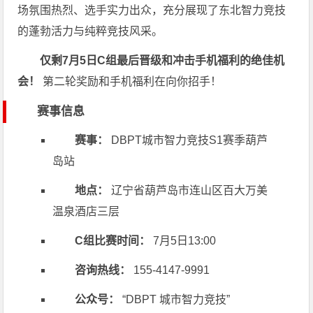
场氛围热烈、选手实力出众，充分展现了东北智力竞技
的蓬勃活力与纯粹竞技风采。
仅剩7月5日C组最后晋级和冲击手机福利的绝佳机
会！
第二轮奖励和手机福利在向你招手！
赛事信息
赛事：
DBPT城市智力竞技S1赛季葫芦
岛站
地点：
辽宁省葫芦岛市连山区百大万美
温泉酒店三层
C组比赛时间：
7月5日13:00
咨询热线：
155-4147-9991
公众号：
“DBPT 城市智力竞技”