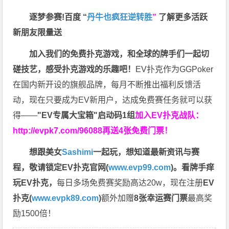
逐梦参赛!百度 “
丹牛也疯狂逆转胜
”
了解更多
活跃
新朋友限量送
加入我们的免费扑克游戏，和全球的牌手们一起切
磋技艺，感受扑克游戏的乐趣吧！
EV扑克作为GGPoker
在国内新开设的旗舰品牌，每月不断推出福利反馈活
动，现在只要成为EV新用户，达成免费赛任务就可以获
得——
"EV专属大宝箱"启动码1组
加入EV扑克战队：
http://evpk7.com/96088
再送4张免费门票！
想跟美女
Sashimi
一起玩，
想知道最新资讯与赛
程，
敬请锁定EV扑克官网(
www.evp99.com
)。
看牌手痒
玩EV扑克，
每日多场免费赛奖励高达20w，现在注册
EV
扑克(
www.evpk89.com
)
额外加赠
8张幸运赛门票
最高奖
励1500倍！