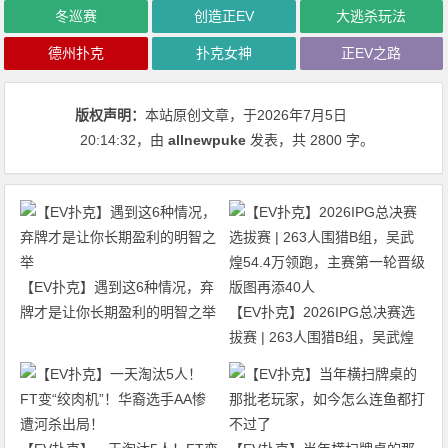
冬巡赛
创造正EV
大逃杀玩法
德州扑克
扑克女神
正EV之路
版权声明：
本站原创文章，于2026年7月5日
20:14:32
，由
allnewpuke
发表，共 2800 字。
【EV扑克】遇到这6种情况，弃
牌才是让你长期盈利的明智之举
【EV扑克】2026IPG总决赛选
拔赛 | 263人围猎B组，吴武煌
54.4万领跑，主赛第一轮晋级版
图再添40人