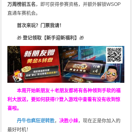
万周榜前五名
，即可获得参赛资格，并额外解锁WSOP
直通车赛机会。
首次来玩？门票我请！
🎁
登记领取【新手迎新福利】
🎁
本周开始新朋友＋老朋友都将有各种领到手软的福
利大放送，要如何获得!?登入游戏中查看有没有收到惊
喜啦。
丹牛也疯狂逆转胜
，
决胜小妹
，现在正是你加入的
最好时机！