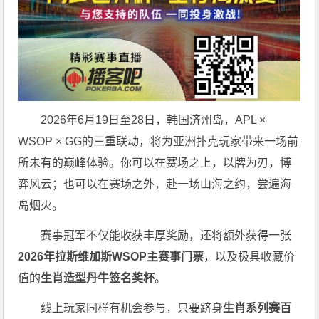
2026年6月19日至28日，韩国济州岛，APL ×
WSOP × GG的三重联动，将为亚洲扑克玩家带来一场前
所未有的巅峰体验。
你可以在赛场之上，以牌为刃，博
弈风云；也可以在赛场之外，赴一场山海之约，尝遍海
岛烟火。
赛事冠军不仅能收获丰厚奖励，还将额外获得一张
2026
年拉斯维加斯
WSOP
主赛事门票
，以及极具收藏价
值的
生肖造型丹牛签名奖杯
。
线上玩家同样有机会参与，只要跻身
生肖系列赛百