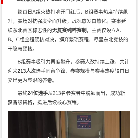
继首日A组火热打响开门红后，B组赛事热度持续飙
升，赛场对抗强度全面升级，战况愈发白热化。赛事延
续东北赛区标志性的
无复赛纯粹赛制
，主赛仅设立A、
B、C组全程硬核对决，摒弃繁琐赛程，尽显东北竞技的
干脆与硬核。
B组赛事吸引力再度攀升，参赛人数持续上涨，共计
迎来
213人次
选手同台争锋，参赛规模与赛事热度较首日
交出更为亮眼的答卷。
最终
24位选手
从213名参赛者中脱颖而出，成功斩
获晋级资格，挺进后续核心赛程。