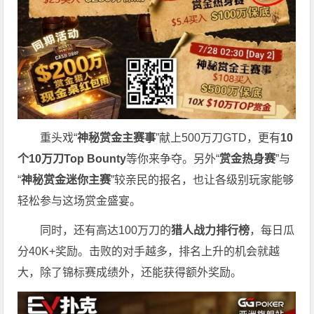
重头戏“
神秘赏金主赛事
”献上500万刀GTD，更有
10
个
10
万刀
Top Bounty
等你来争夺。另外“
赏金热身赛
”与
“
神秘赏金迷你主赛
”较亲民的报名，也让各级别玩家能够
轻松参与这场赏金盛宴。
同时，还有高达100万刀的
猎人战力排行榜
，每日瓜
分40K+奖励。击败的对手越多，排名上升的机会就越
大，除了锦标赛成绩外，还能获得额外奖励。