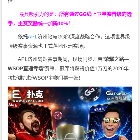
倍！
最具吸引力的是：
所有通过
GG
线上卫星赛晋级的选
手，主赛奖励统一加码
10%
！
依托
APL
济州站与GG的深度战略合作，这项世界级
顶级赛事资源也正式落地亚洲赛场。
APL济州岛站赛事期间，现场同步开启“
荣耀之路
—
WSOP
直通专场
”赛事，冠军将获得价值1万刀的2026年
拉斯维加斯WSOP主赛门票一张！