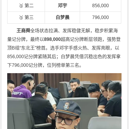
🥈 第二
邓宇
856,000
🥉 第三
白梦晨
796,000
王商舜
全场状态拉满、发挥稳健无解，稳步积累海
量记分牌，最终以
898,000
超高记分牌断层领跑，强势登
顶B组“东北王”榜首。选手邓宇手感火热、发挥亮眼，以
856,000记分牌紧随其后；白梦晨凭借沉稳出色的发挥拿
下796,000记分牌，位列榜单第三名。