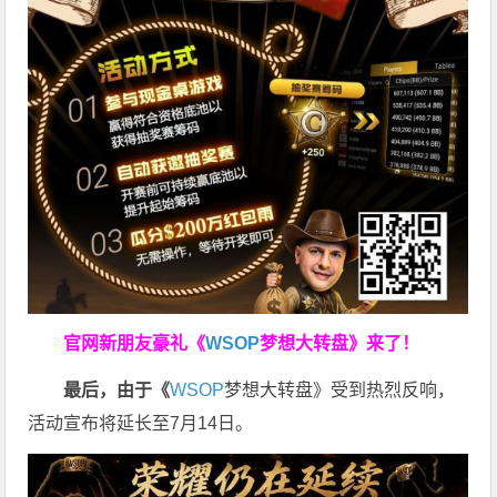
官网新朋友豪礼
《
WSOP
梦想大转盘》来了！
最后，由于《
WSOP
梦想大转盘》受到热烈反响，
活动宣布将延长至7月14日。