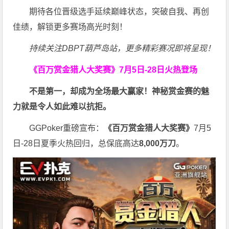
期待各位晋级选手延续巅峰状态，突破自我、再创
佳绩，解锁更多赛场高光时刻！
持续关注DBPT葫芦岛站，更多精彩赛况即将呈现！
《百万赏金猎人大奖赛》
7月5日-28日火热登场
不是第一，却成为全场最大赢家！神秘赏金赛的魅
力就是令人如此难以抗拒。
GGPoker重磅宣布：
《百万赏金猎人大奖赛》
7月5
日-28日夏季火热回归，总保底高达
8,000
万刀
。