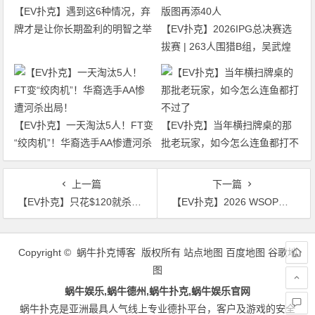
【EV扑克】遇到这6种情况，弃
牌才是让你长期盈利的明智之举
【EV扑克】2026IPG总决赛选
拔赛 | 263人围猎B组，吴武煌
54.4万领跑，主赛第一轮晋级版
图再添40人
【EV扑克】一天淘汰5人！FT变
【EV扑克】当年横扫牌桌的那
“绞肉机”！华裔选手AA惨遭河杀
批老玩家，如今怎么连鱼都打不
出局！
过了
上一篇
下一篇
【EV扑克】只花$120就杀进了10万刀豪客赛？无名玩家上演WSOP励志神话
【EV扑克】2026 WSOP迷你主赛12560人同台，中国投资人陆昀晔斩获第九
文
章
Copyright © 蜗牛扑克博客 版权所有
站点地图
百度地图
谷歌地
导
图
航
蜗牛娱乐,蜗牛德州,蜗牛扑克,蜗牛娱乐官网
蜗牛扑克是亚洲最具人气线上专业德扑平台，客户及游戏的安全