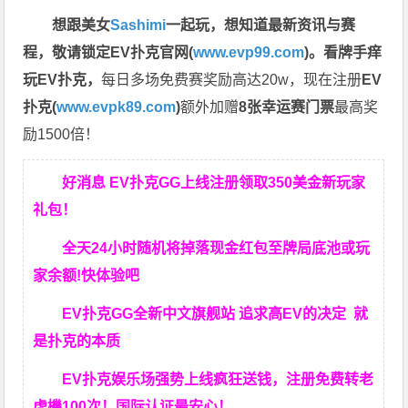
想跟美女
Sashimi
一起玩，
想知道最新资讯与赛
程，
敬请锁定EV扑克官网(
www.evp99.com
)。
看牌手痒
玩EV扑克，
每日多场免费赛奖励高达20w，现在注册
EV
扑克(
www.evpk89.com
)
额外加赠
8张幸运赛门票
最高奖
励1500倍！
好消息 EV扑克GG上线注册领取350美金新玩家
礼包！
全天24小时随机将掉落现金红包至牌局底池或玩
家余额!快体验吧
EV扑克GG
全新中文旗舰站
追求高EV
的决定
就
是扑克的本质
EV扑克娱乐场强势上线疯狂送钱，注册免费转老
虎機100次！国际认证最安心！