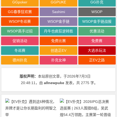
GGpoker
GGPUKE
GG扑克
GG春季狂欢赛
Sashimi
WSOP
WSOP冬巡赛
WSOP金手链
WSOP金手链战报
WSOP高手过招
丹牛也疯狂逆转胜
优惠活动
促销活动
免费比赛
免费赛
冬巡赛
创造正EV
大逃杀玩法
德州扑克
扑克女神
正EV之路
版权声明：
本站原创文章，于2026年7月3日
20:48:11
，由
allnewpuke
发表，共 2775 字。