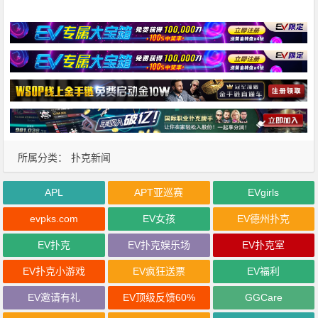
所属分类：
扑克新闻
APL
APT亚巡赛
EVgirls
evpks.com
EV女孩
EV德州扑克
EV扑克
EV扑克娱乐场
EV扑克室
EV扑克小游戏
EV疯狂送票
EV福利
EV邀请有礼
EV顶级反馈60%
GGCare