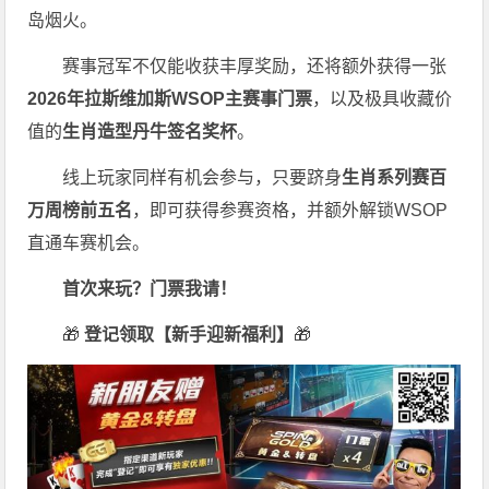
岛烟火。
赛事冠军不仅能收获丰厚奖励，还将额外获得一张
2026
年拉斯维加斯
WSOP
主赛事门票
，以及极具收藏价
值的
生肖造型丹牛签名奖杯
。
线上玩家同样有机会参与，只要跻身
生肖系列赛百
万周榜前五名
，即可获得参赛资格，并额外解锁WSOP
直通车赛机会。
首次来玩？门票我请！
🎁
登记领取【新手迎新福利】
🎁