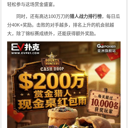
轻松参与这场赏金盛宴。
同时，还有高达100万刀的
猎人战力排行榜
，每日瓜
分40K+奖励。击败的对手越多，排名上升的机会就越
大，除了锦标赛成绩外，还能获得额外奖励。