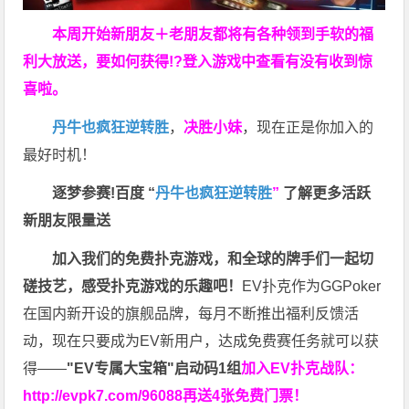
本周开始新朋友＋老朋友都将有各种领到手软的福
利大放送，要如何获得!?登入游戏中查看有没有收到惊
喜啦。
丹牛也疯狂逆转胜
，
决胜小妹
，现在正是你加入的
最好时机！
逐梦参赛!百度 “
丹牛也疯狂逆转胜
”
了解更多
活跃
新朋友限量送
加入我们的免费扑克游戏，和全球的牌手们一起切
磋技艺，感受扑克游戏的乐趣吧！
EV扑克作为GGPoker
在国内新开设的旗舰品牌，每月不断推出福利反馈活
动，现在只要成为EV新用户，达成免费赛任务就可以获
得——
"EV专属大宝箱"启动码1组
加入EV扑克战队：
http://evpk7.com/96088
再送4张免费门票！