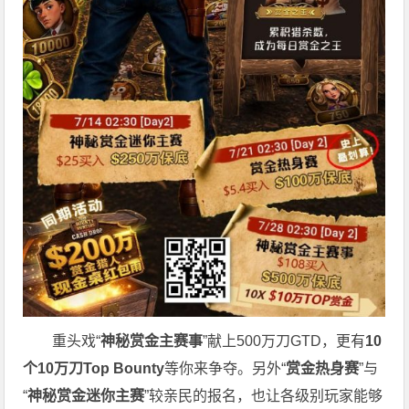
重头戏“
神秘赏金主赛事
”献上500万刀GTD，更有
10
个
10
万刀
Top Bounty
等你来争夺。另外“
赏金热身赛
”与
“
神秘赏金迷你主赛
”较亲民的报名，也让各级别玩家能够