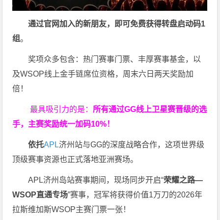
通过官网加入的新朋友，即可免费获得转盘启动码
1
组
。
奖项众多包含：热门赛事门票、丰厚赛事基金，以
及WSOP线上金手链席位资格，
周末六日两天奖励加
倍！
最具吸引力的是：
所有通过
GG
线上卫星赛晋级的选
手，主赛奖励统一加码
10%
！
依托
APL
济州站与GG的深度战略合作，这项世界级
顶级赛事资源也正式落地亚洲赛场。
APL济州岛站赛事期间，现场同步开启“
荣耀之路
—
WSOP
直通专场
”赛事，冠军将获得价值1万刀的2026年
拉斯维加斯WSOP主赛门票一张！