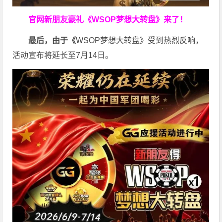
官网新朋友豪礼
《WSOP梦想大转盘》来了！
最后，由于《
WSOP梦想大转盘》受到热烈反响，
活动宣布将延长至7月14日。