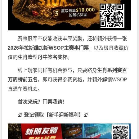
赛事冠军不仅能收获丰厚奖励，还将额外获得一张
2026
年拉斯维加斯
WSOP
主赛事门票
，以及极具收藏价
值的
生肖造型丹牛签名奖杯
。
线上玩家同样有机会参与，只要跻身
生肖系列赛百
万周榜前五名
，即可获得参赛资格，并额外解锁WSOP
直通车赛机会。
首次来玩？门票我请！
🎁
登记领取【新手迎新福利】
🎁