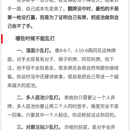
很多新手一想诈唬，就觉得必须下得很大，结果对
手一跟，自己成本先变高了。
翻牌没中时，最怕的不是
第一枪没打赢，而是为了证明自己有牌，把底池做到自
己收不了手。
哪些时候不能乱打
一、湿面少乱打。
像9-8-7、J-10-6两同花这种牌
面，对手太容易有对子、顺子听牌、同花听牌。你下
注，他不但不会轻易走，很多牌还会很自然地跟你继续
看。你这时没中还硬讲故事，很容易把自己带进一个越
来越大的底池。
二、多人底池少乱打。
单挑你只需要让一个人弃
牌，多人底池你要让两三个人同时放手，难度完全不是
一回事。只要其中一个人粘住，你这枪就没达到目的。
三、对跟注站少乱打。
诈唬的前提，是对手会弃