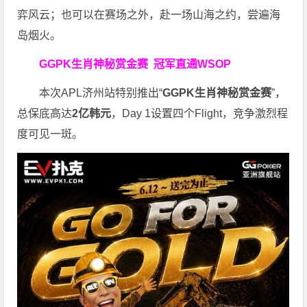
弈风云；也可以在赛场之外，赴一场山海之约，尝遍海
岛烟火。
GGPK生肖神秘赏金赛
冠军直通WSOP
本次APL济州站特别推出“
GGPK
生肖神秘赏金赛
”，
总保底高达
2
亿韩元
，Day 1设置四个Flight，竞争激烈程
度可见一斑。