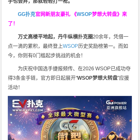
手也会弃，那就轻轻打一枪。
GG扑克
官网新朋友豪礼
《
WSOP
梦想大转盘》来
了！
万丈高楼平地起，丹牛纵横扑克圈
20余年，凭借一
点一滴的累积，最终登上
WSOP
历史奖励榜第一。而如
今，你则有0门槛起步挑战的机会！
为庆祝中国选手捷报频传、在2026 WSOP已成功夺
得3条金手链，官方即日起展开“
WSOP
梦想大转盘
”应援
活动！