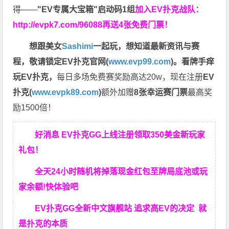
得——
"EV专属大宝箱"启动码1组
加入EV扑克战队：
http://evpk7.com/96088
再送4张免费门票！
想跟美女
Sashimi
一起玩，
想知道最新资讯与赛
程，
敬请锁定EV扑克官网(
www.evp99.com
)。
看牌手痒
玩EV扑克，
每日多场免费赛奖励高达20w，现在注册
EV
扑克(
www.evpk89.com
)
额外加赠
8张幸运赛门票
最高奖
励1500倍！
好消息 EV扑克GG上线注册领取350美金新玩家
礼包！
全天24小时随机将掉落现金红包至牌局底池或玩
家余额!快体验吧
EV扑克GG
全新中文旗舰站
追求高EV
的决定
就
是扑克的本质