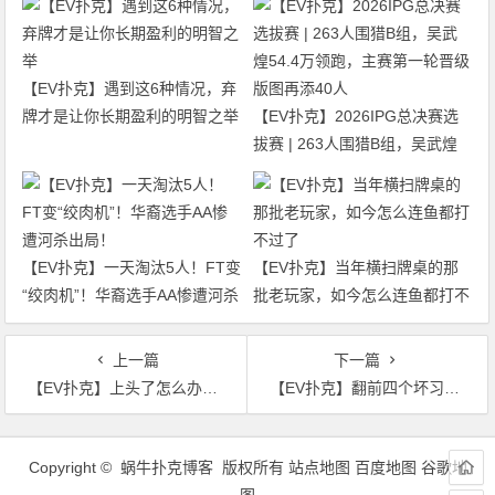
【EV扑克】遇到这6种情况，弃
牌才是让你长期盈利的明智之举
【EV扑克】2026IPG总决赛选
拔赛 | 263人围猎B组，吴武煌
54.4万领跑，主赛第一轮晋级版
图再添40人
【EV扑克】一天淘汰5人！FT变
【EV扑克】当年横扫牌桌的那
“绞肉机”！华裔选手AA惨遭河杀
批老玩家，如今怎么连鱼都打不
出局！
过了
上一篇
下一篇
【EV扑克】上头了怎么办？牌桌上最实用的三下刹车，帮你止损
【EV扑克】翻前四个坏习惯：别再让筹码从“随手一下”里漏走
文
章
Copyright © 蜗牛扑克博客 版权所有
站点地图
百度地图
谷歌地
导
图