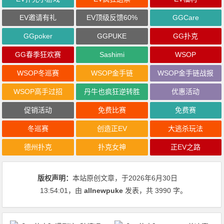
EV邀请有礼
EV顶级反馈60%
GGCare
GGpoker
GGPUKE
GG扑克
GG春季狂欢赛
Sashimi
WSOP
WSOP冬巡赛
WSOP金手链
WSOP金手链战报
WSOP高手过招
丹牛也疯狂逆转胜
优惠活动
促销活动
免费比赛
免费赛
冬巡赛
创造正EV
大逃杀玩法
德州扑克
扑克女神
正EV之路
版权声明：
本站原创文章，于2026年6月30日
13:54:01
，由
allnewpuke
发表，共 3990 字。