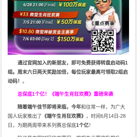
通过官网加入的新朋友，即可免费获得转盘启动码1
组。周末六日两天奖励加倍，每位玩家最高可领取2组启
动码！
。
总保底1个亿！
《端午生肖狂欢赛》重磅来袭
随着端午佳节即将来临，今年
和往常一样，为广大
国人玩家推出了
《端午生肖狂欢赛》
，时间6月14日-28
日，为期两周带来系列赛总保底
1
个亿
！