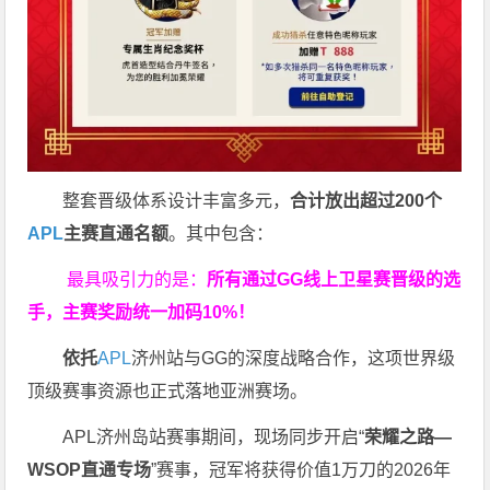
整套晋级体系设计丰富多元，
合计放出
超过200个
APL
主赛直通名额
。其中包含：
最具吸引力的是：
所有通过
GG
线上卫星赛晋级的选
手，主赛奖励统一加码
10%
！
依托
APL
济州站与GG的深度战略合作，这项世界级
顶级赛事资源也正式落地亚洲赛场。
APL济州岛站赛事期间，现场同步开启“
荣耀之路
—
WSOP
直通专场
”赛事，冠军将获得价值1万刀的2026年