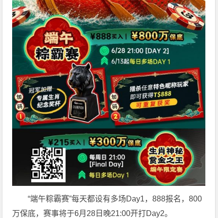
“端午粽霸赛”每天都设有多场Day1，888报名，800
万保底，赛事将于6月28日晚21:00开打Day2。