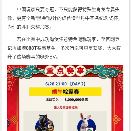
中国玩家只要夺冠，不只能获得特殊生肖龙专属头
像，更有全新“黑金”设计的虎首造型丹牛签名纪念奖杯，
为你的胜利荣耀加冕。
若在比赛中成功淘汰任意特色昵称玩家，至官网登
记再加赠
888T
赛事基金，多次猎杀可重复获奖，大大提
升了这场赛事的额外EV。