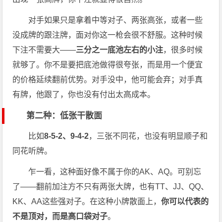
对手如果只是拿着中等对子、两张高张，或者一些
没成牌的跟注牌，面对你这一枪会很不舒服。这种时候
下注不需要大——
三分之一底池左右的小注
，很多时候
就够了。你不是要把底池做得很夸张，而是用一个便宜
的价格延续翻前优势。对手没中，他可能会弃；对手真
有牌，他跟了，你也没有付出太高成本。
第二种：低张干散面
比如
8-5-2、9-4-2
，三张不同花，也没有明显顺子和
同花听牌。
乍一看，这种面好像不属于你的AK、AQ。可别忘
了——翻前加注方不只有两张大牌，也有TT、JJ、QQ、
KK、AA这些强对子。在这种小牌散面上，
你可以代表的
不是顶对，而是高口袋对子
。