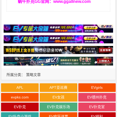
蜗牛扑克GG官网：
www.ggallnew.com
所属分类：
策略文章
APL
APT亚巡赛
EVgirls
evpks.com
EV女孩
EV德州扑克
EV扑克
EV扑克娱乐场
EV扑克室
EV扑克小游戏
EV疯狂送票
EV福利