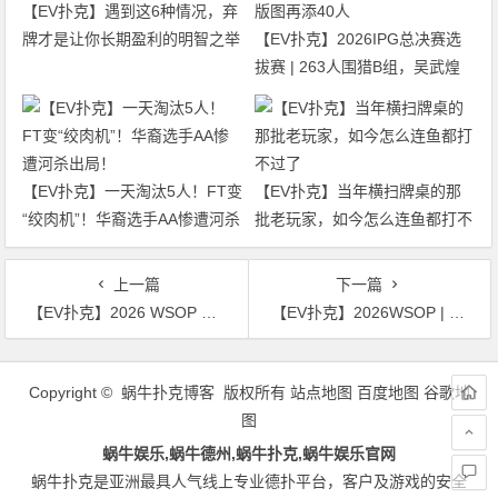
【EV扑克】遇到这6种情况，弃
牌才是让你长期盈利的明智之举
【EV扑克】2026IPG总决赛选
拔赛 | 263人围猎B组，吴武煌
54.4万领跑，主赛第一轮晋级版
图再添40人
【EV扑克】一天淘汰5人！FT变
【EV扑克】当年横扫牌桌的那
“绞肉机”！华裔选手AA惨遭河杀
批老玩家，如今怎么连鱼都打不
出局！
过了
上一篇
下一篇
【EV扑克】2026 WSOP $10万豪客赛决赛桌开打：丁彪冲击首条金手链，Nguyen领跑群雄
【EV扑克】2026WSOP | $3K九种游戏混合赛国人Yu Li斩获第五名
文
章
Copyright © 蜗牛扑克博客 版权所有
站点地图
百度地图
谷歌地
导
图
航
蜗牛娱乐,蜗牛德州,蜗牛扑克,蜗牛娱乐官网
蜗牛扑克是亚洲最具人气线上专业德扑平台，客户及游戏的安全