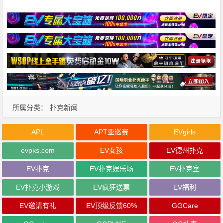
所属分类：
扑克新闻
APL
APT亚巡赛
EVgirls
evpks.com
EV女孩
EV德州扑克
EV扑克
EV扑克娱乐场
EV扑克室
EV扑克小游戏
EV疯狂送票
EV福利
EV邀请有礼
EV顶级反馈60%
GGCare