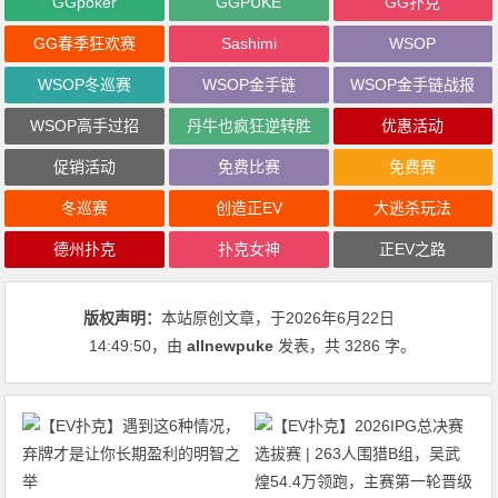
GGpoker
GGPUKE
GG扑克
GG春季狂欢赛
Sashimi
WSOP
WSOP冬巡赛
WSOP金手链
WSOP金手链战报
WSOP高手过招
丹牛也疯狂逆转胜
优惠活动
促销活动
免费比赛
免费赛
冬巡赛
创造正EV
大逃杀玩法
德州扑克
扑克女神
正EV之路
版权声明：
本站原创文章，于2026年6月22日
14:49:50
，由
allnewpuke
发表，共 3286 字。