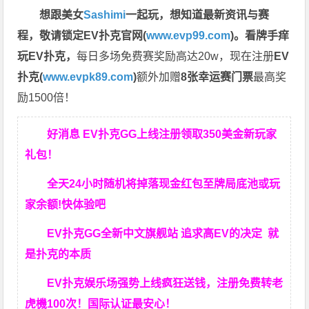
想跟美女
Sashimi
一起玩，
想知道最新资讯与赛
程，
敬请锁定EV扑克官网(
www.evp99.com
)。
看牌手痒
玩EV扑克，
每日多场免费赛奖励高达20w，现在注册
EV
扑克(
www.evpk89.com
)
额外加赠
8张幸运赛门票
最高奖
励1500倍！
好消息 EV扑克GG上线注册领取350美金新玩家
礼包！
全天24小时随机将掉落现金红包至牌局底池或玩
家余额!快体验吧
EV扑克GG
全新中文旗舰站
追求高EV
的决定
就
是扑克的本质
EV扑克娱乐场强势上线疯狂送钱，注册免费转老
虎機100次！国际认证最安心！