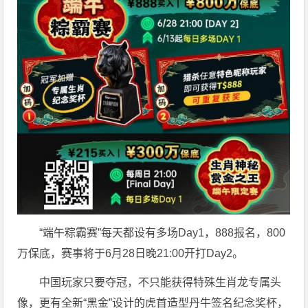
“端午粽霸赛”每天都设有多场Day1，888报名，800
万保底，赛事将于6月28日晚21:00开打Day2。
中国玩家只要夺冠，不只能获得特殊生肖龙专属头
像，更有全新“黑金”设计的虎首造型丹牛签名纪念奖杯，