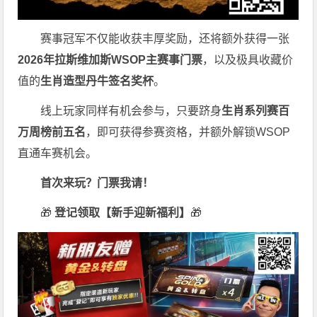
赛事冠军不仅能收获丰厚奖励，还将额外获得一张
2026
年拉斯维加斯
WSOP
主赛事门票
，以及极具收藏价
值的
生肖造型丹牛签名奖杯
。
线上玩家同样有机会参与，只要跻身
生肖系列赛百
万周榜前五名
，即可获得参赛资格，并额外解锁WSOP
直通车赛机会。
首次来玩？门票我请！
🎁
登记领取【新手迎新福利】
🎁