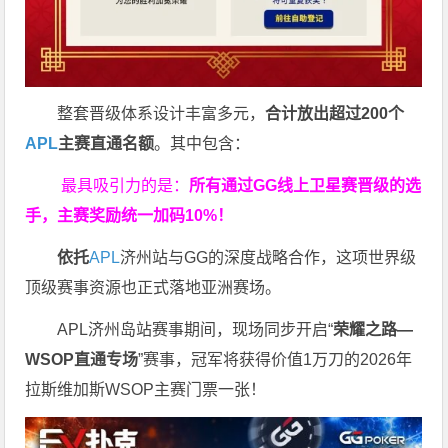
整套晋级体系设计丰富多元，
合计放出
超过200个
APL
主赛直通名额
。其中包含：
最具吸引力的是：
所有通过
GG
线上卫星赛晋级的选
手，主赛奖励统一加码
10%
！
依托
APL
济州站与GG的深度战略合作，这项世界级
顶级赛事资源也正式落地亚洲赛场。
APL济州岛站赛事期间，现场同步开启“
荣耀之路
—
WSOP
直通专场
”赛事，冠军将获得价值1万刀的2026年
拉斯维加斯WSOP主赛门票一张！