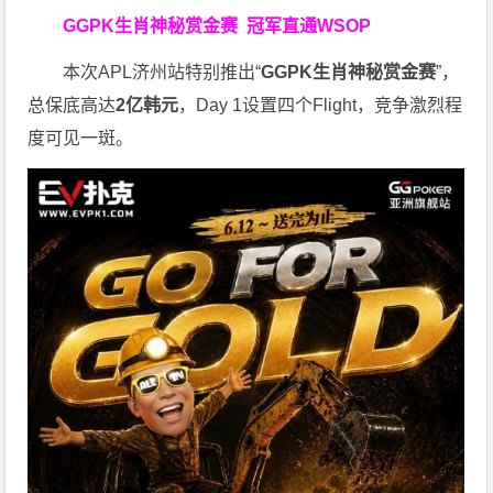
GGPK生肖神秘赏金赛
冠军直通WSOP
本次APL济州站特别推出“
GGPK
生肖神秘赏金赛
”，
总保底高达
2
亿韩元
，Day 1设置四个Flight，竞争激烈程
度可见一斑。