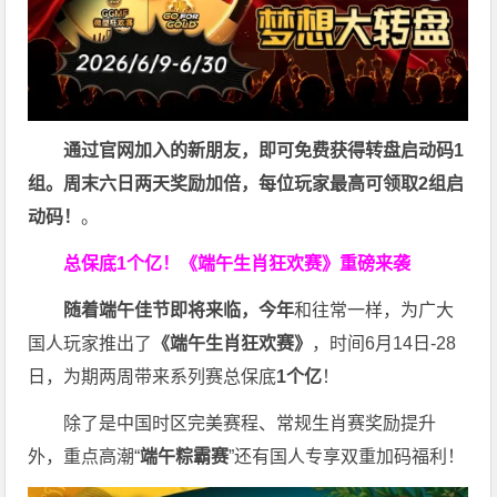
通过官网加入的新朋友，即可免费获得转盘启动码1
组。周末六日两天奖励加倍，每位玩家最高可领取2组启
动码！
。
总保底1个亿！
《端午生肖狂欢赛》重磅来袭
随着端午佳节即将来临，今年
和往常一样，为广大
国人玩家推出了
《端午生肖狂欢赛》
，时间6月14日-28
日，为期两周带来系列赛总保底
1
个亿
！
除了是中国时区完美赛程、常规生肖赛奖励提升
外，重点高潮“
端午粽霸赛
”还有国人专享双重加码福利！