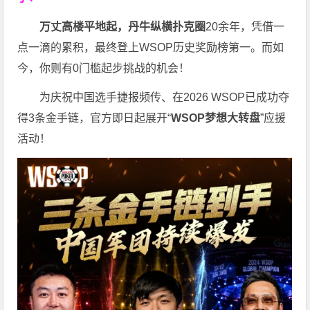
万丈高楼平地起，丹牛纵横扑克圈
20余年，凭借一
点一滴的累积，最终登上WSOP历史奖励榜第一。而如
今，你则有0门槛起步挑战的机会！
为庆祝中国选手捷报频传、在2026 WSOP已成功夺
得3条金手链，官方即日起展开“
WSOP
梦想大转盘
”应援
活动！