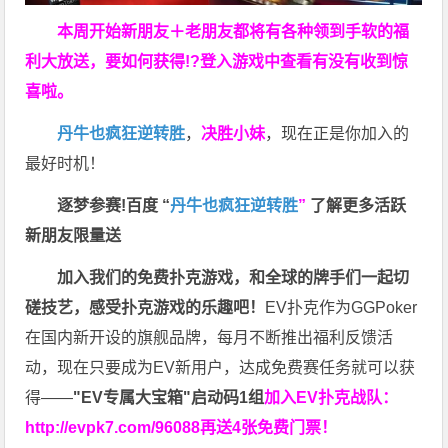
本周开始新朋友＋老朋友都将有各种领到手软的福
利大放送，要如何获得!?登入游戏中查看有没有收到惊
喜啦。
丹牛也疯狂逆转胜
，
决胜小妹
，现在正是你加入的
最好时机！
逐梦参赛!百度 “
丹牛也疯狂逆转胜
”
了解更多
活跃
新朋友限量送
加入我们的免费扑克游戏，和全球的牌手们一起切
磋技艺，感受扑克游戏的乐趣吧！
EV扑克作为GGPoker
在国内新开设的旗舰品牌，每月不断推出福利反馈活
动，现在只要成为EV新用户，达成免费赛任务就可以获
得——
"EV专属大宝箱"启动码1组
加入EV扑克战队：
http://evpk7.com/96088
再送4张免费门票！