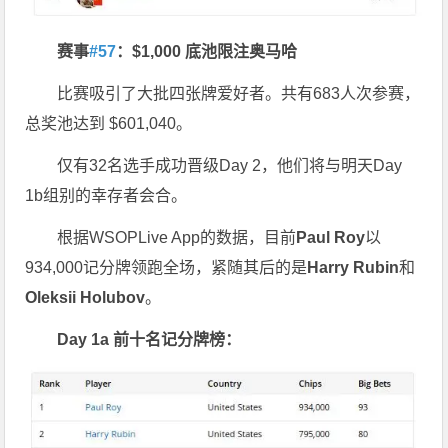
赛事
#57
：$1,000 底池限注奥马哈
比赛吸引了大批四张牌爱好者。共有683人次参赛，
总奖池达到 $601,040。
仅有32名选手成功晋级Day 2，他们将与明天Day
1b组别的幸存者会合。
根据WSOPLive App的数据，目前
Paul Roy
以
934,000记分牌领跑全场，紧随其后的是
Harry Rubin
和
Oleksii Holubov
。
Day 1a 前十名记分牌榜：