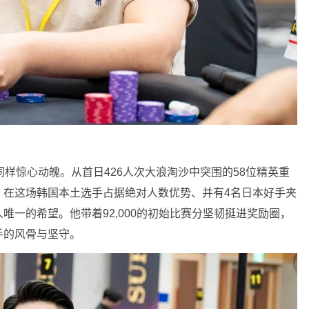
同样惊心动魄。从首日426人次大浪淘沙中突围的58位精英重
。在这场韩国本土选手占据绝对人数优势、并有4名日本好手夹
唯一的希望。他带着92,000的初始比赛分坚韧挺进奖励圈，
手的风骨与坚守。