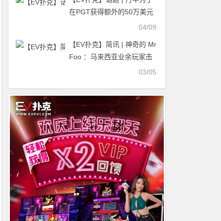
在PGT获得额外的50万美元
奖金疯狂重购
04/09
【EV扑克】简讯 | 神奇的 Mr
Foo ：马来西亚业余玩家击
败超级巨星，斩获 $135万
03/05
Triton 冠军