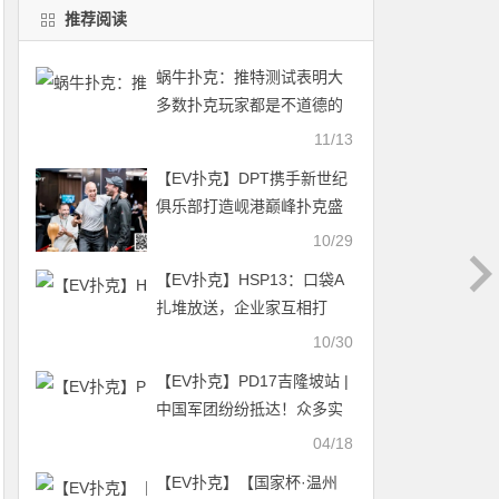
推荐阅读
蜗牛扑克：推特测试表明大
多数扑克玩家都是不道德的
11/13
【EV扑克】DPT携手新世纪
俱乐部打造岘港巅峰扑克盛
宴，NCPC系列赛500 亿盾
10/29
保底震撼来袭！（11月21
【EV扑克】HSP13：口袋A
日-12月1日）
扎堆放送，企业家互相打
架，最后一集精彩收尾
10/30
【EV扑克】PD17吉隆坡站 |
中国军团纷纷抵达！众多实
力派现身豪客赛
04/18
【EV扑克】【国家杯·温州