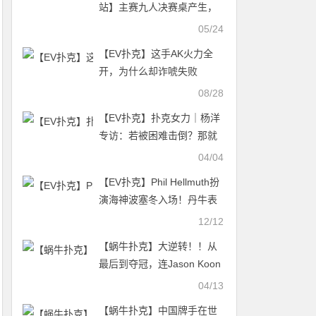
站】主赛九人决赛桌产生，
四川赛区雷翔970万记分牌
05/24
领跑，黎向顺获得主赛第10
【EV扑克】这手AK火力全
名，冠军诞生在即！
开，为什么却诈唬失败
08/28
【EV扑克】扑克女力｜杨洋
专访：若被困难击倒？那就
顺势躺下睡一觉吧！
04/04
【EV扑克】Phil Hellmuth扮
演海神波塞冬入场！丹牛表
示……
12/12
【蜗牛扑克】大逆转！！从
最后到夺冠，连Jason Koon
和Danny Tang都被打服！！
04/13
【蜗牛扑克】中国牌手在世