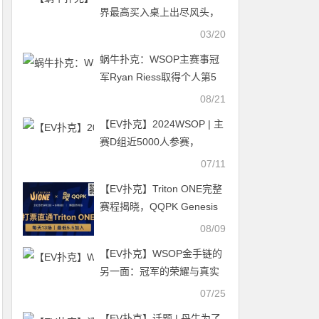
界最高买入桌上出尽风头，
跳舞敬酒样样来！3月20日
03/20
晚8点决战GG大师赛
蜗牛扑克：WSOP主赛事冠
军Ryan Riess取得个人第5
个线下赛事冠军
08/21
【EV扑克】2024WSOP | 主
赛D组近5000人参赛，
Anson Tsang、Yin
07/11
Yuzhou、朱跃奇、Ren Lin
【EV扑克】Triton ONE完整
等国人晋级
赛程揭晓，QQPK Genesis
打响第一炮，线上卫星火热
08/09
进行中！
【EV扑克】WSOP金手链的
另一面：冠军的荣耀与真实
的盈亏账本
07/25
【EV扑克】话题 | 丹牛为了