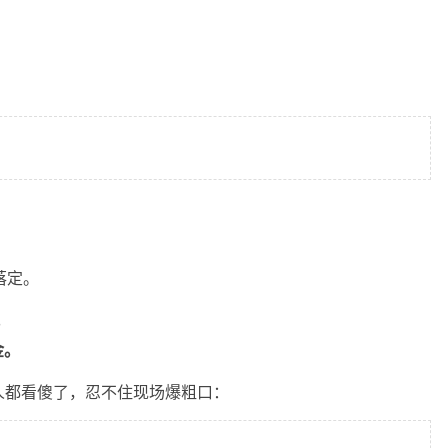
落定。
。
金。
人都看傻了，忍不住现场爆粗口：