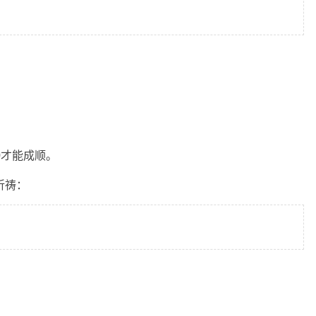
0才能成顺。
祈祷：