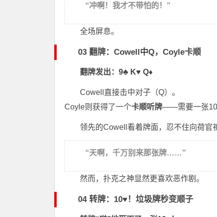
“冲啊！我才不带怕的！”
全场屏息。
03 翻牌：Cowell中Q，Coyle卡顺
翻牌发出：9♣ K♥ Q♦
Cowell直接击中对子（Q）。
Coyle则获得了一个
卡顺听牌
——需要一张1
领先的Cowell看着牌面，忍不住向荷官
“天啊，千万别来那张牌……”
然而，扑克之神显然更喜欢恶作剧。
04 转牌：10♥！垃圾牌秒变顺子