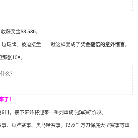
，收获奖金
$3,536
。
、垃圾牌、被迫接盘——就这样变成了
奖金翻倍的意外惊喜
。
记那张10♥。
是什么？
来了！
月9日，接下来还将迎来一系列重磅“冠军赛”阶段。
赛事、短牌赛事、奥马哈赛事，以及千万刀保底大型赛事等重