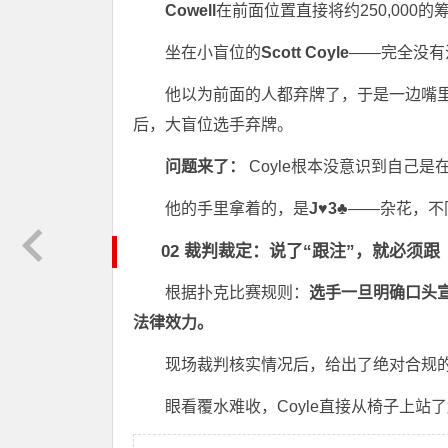
Cowell
在前面位置直接将约250,000
坐在小盲位的
Scott Coyle
——完全没有
他以为前面的人都弃牌了，于是一边嘴里喊
后，大盲位选手弃牌。
问题来了：
Coyle根本没意识到自己是
他的手里拿着的，是
J♥3♣
——杂花，不
02 裁判裁定：说了“跟注”，就必须跟
根据扑克比赛规则：
选手一旦明确口头
法律效力。
现场裁判核实情况后，给出了绝对合规
眼看覆水难收，Coyle直接从椅子上