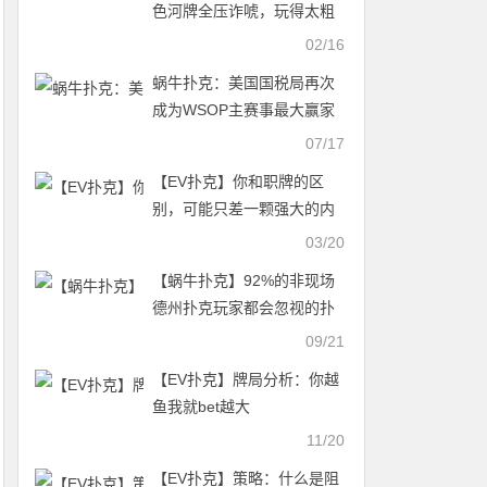
色河牌全压诈唬，玩得太粗
暴？
02/16
蜗牛扑克：美国国税局再次
成为WSOP主赛事最大赢家
07/17
【EV扑克】你和职牌的区
别，可能只差一颗强大的内
心
03/20
【蜗牛扑克】92%的非现场
德州扑克玩家都会忽视的扑
克马脚
09/21
【EV扑克】牌局分析：你越
鱼我就bet越大
11/20
【EV扑克】策略：什么是阻