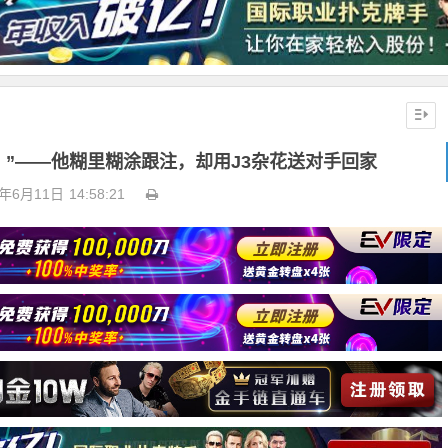
！”——他糊里糊涂跟注，却用J3杂花送对手回家
6年6月11日
14:58:21