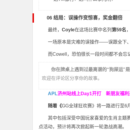
06 结局：误操作变惊喜，奖金翻倍
最终，
Coyle
在这场比赛中名列
第59名
一场原本是灾难的误操作——误跟全下
而Cowell，恐怕很长一段时间都不会忘
你在牌桌上遇到过最离谱的“狗屎运”
欢迎在评论区分享你的故事。
APL
济州站线上Day1开打
新朋友福利
随着《
GG全球狂欢赛》将一路进行至6
其中包括深受中国玩家喜爱的生肖主题
点活动，预计将再次掀起新一轮激战高潮。