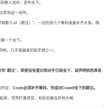
的筹码推入池中，宣布全下。
注意到这一动作。
着“Call（跟注）”，一边扔进几个筹码准备补齐大盲。随
在跟一个全下。
同色，几乎是最差的起手牌之一。
宣布“跟注”，即使没有意识到对手已经全下，该声明依然具有
的判定：
Coyle必须补齐筹码，完成对Cowell全下的跟注。
站了起来，死死盯着荷官，有些自暴自弃地大喊：