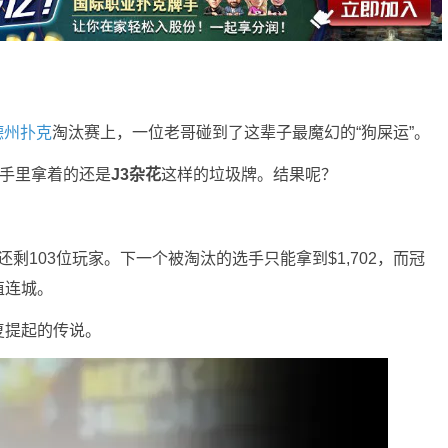
德州扑克
淘汰赛上，一位老哥碰到了这辈子最魔幻的“狗屎运”。
，手里拿着的还是
J3杂花
这样的垃圾牌。结果呢？
还剩103位玩家。下一个被淘汰的选手只能拿到$1,702，而冠
值连城。
复提起的传说。