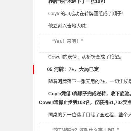
转牌“啪”地砸下了一张10♥！
Coyle的J3成功在转牌圈组成了顺子！
他立刻兴奋地大喊：
“Yes！来吧！”
Cowell的表情，从祈祷变成了绝望。
05 河牌：7♠，大局已定
随着河牌落下一张无用的7♠，一切尘埃
Coyle凭借J高顺子完成逆转，收下底池
Cowell遗憾止步第103名，仅获得$1,702奖
同桌的另一位选手目睹了全过程，整个
“这TM都行？这叫什么事儿啊？”