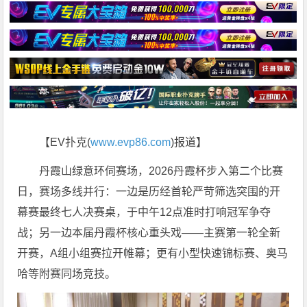
【EV扑克(
www.evp86.com
)报道】
丹霞山绿意环伺赛场，2026丹霞杯步入第二个比赛
日，赛场多线并行：一边是历经首轮严苛筛选突围的开
幕赛最终七人决赛桌，于中午12点准时打响冠军争夺
战；另一边本届丹霞杯核心重头戏——主赛第一轮全新
开赛，A组小组赛拉开帷幕；更有小型快速锦标赛、奥马
哈等附赛同场竞技。