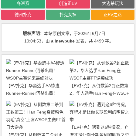
冬巡赛
创造正EV
大逃杀玩法
德州扑克
扑克女神
正EV之路
版权声明：
本站原创文章，于2026年6月7日
10:04:53
，由
allnewpuke
发表，共 4499 字。
【EV扑克】华裔选手AA惨遭
【EV扑克】从倒数第2到正数第
Runner-Runner河杀出局！
2，华人选手Han Feng在WSOP
WSOP主赛迎来最终对决
主赛FT逆袭成功
【EV扑克】遇到这6种情况，弃
【EV扑克】从倒数第二杀到正
牌才是让你长期盈利的明智之举