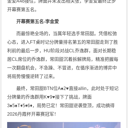
金爱A4o接住，牌面并未发出相关张，李金爱最终止步
开幕赛第五名。
开幕赛第五名-李金爱
而最惊艳全场的，当属年轻选手常田甜。凭借松弛
心态，进入FT桌时记分牌量排名第五的常田甜走到了胜
利前的最后一步，HU阶段对战CL乔逸群，面对长期稳
居CL席位的乔逸群，常田甜沉着拆解牌局，精准把握每
一次翻盘机会，不急躁、不冒进，在循序渐进的博弈中
将局势慢慢逆转了过来。
最终，常田甜BTN位A♠2♥直接allin，此时处于短记
分牌量的乔逸群用K♥9♥接下了挑战，牌面
3♠5♠T♦5♦6♦，局势已定！常田甜逆袭登顶，成功摘得
2026丹霞杯开幕赛冠军！