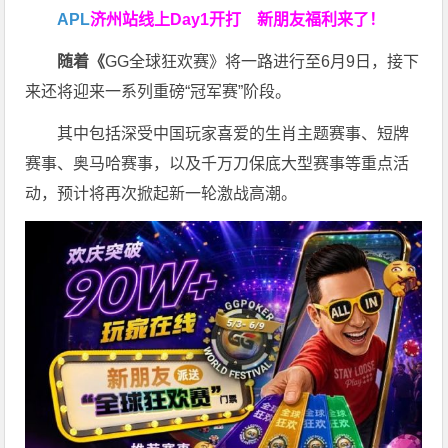
APL
济州站线上Day1开打
新朋友福利来了！
随着《
GG全球狂欢赛》将一路进行至6月9日，接下
来还将迎来一系列重磅“冠军赛”阶段。
其中包括深受中国玩家喜爱的生肖主题赛事、短牌
赛事、奥马哈赛事，以及千万刀保底大型赛事等重点活
动，预计将再次掀起新一轮激战高潮。