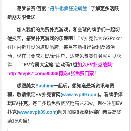
逐梦参赛!百度 “
丹牛也疯狂逆转胜
”
了解更多
活跃
新朋友限量送
加入我们的免费扑克游戏，和全球的牌手们一起切
磋技艺，感受扑克游戏的乐趣吧！
EV扑克作为GGPoker
在国内新开设的旗舰品牌，每月不断推出福利反馈活
动，现在只要成为EV新用户，达成免费赛任务就可以获
得——
"EV专属大宝箱"启动码1组
加入EV扑克战队：
http://evpk7.com/96088
再送4张免费门票！
想跟美女
Sashimi
一起玩，
想知道最新资讯与赛
程，
敬请锁定EV扑克官网(
www.evp99.com
)。
看牌手痒
玩EV扑克，
每日多场免费赛奖励高达20w，现在注册
EV
扑克(
www.evpk89.com
)
额外加赠
8张幸运赛门票
最高奖
励1500倍！