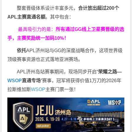
整套晋级体系设计丰富多元，
合计放出
超过200个
APL主赛直通名额
。其中包含：
最具吸引力的是：
所有通过
GG
线上卫星赛晋级的选
手，主赛奖励统一加码
10%
！
依托
APL济州站与GG的深度战略合作，这项世界级
顶级赛事资源也正式落地亚洲赛场。
APL济州岛站赛事期间，现场同步开启“
荣耀之路
—
WSOP
直通专场
”赛事，冠军将获得价值1万刀的2026年
拉斯维加斯
WSOP
主赛门票一张！