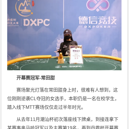
开幕赛冠军-常田甜
赛场聚光灯落在常田甜身上时，很难有人想到，这
位刚刚逆袭CL夺冠的女选手，本职仍是一名在校学生，
踏入线下MTT赛场仅仅走过半年时光。
从去年11月潮汕杯初次落座线下牌桌，到接连拿下
某赛事奥马哈冠军以及主赛第19名，再到丹霞杯开幕赛