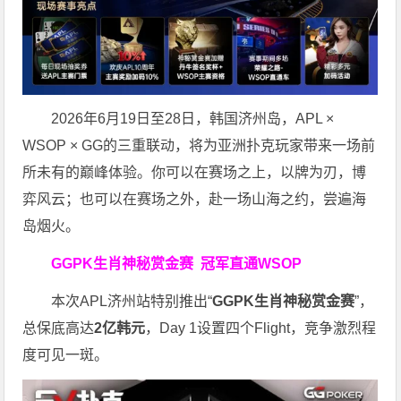
2026年6月19日至28日，韩国济州岛，APL ×
WSOP × GG的三重联动，将为亚洲扑克玩家带来一场前
所未有的巅峰体验。
你可以在赛场之上，以牌为刃，博
弈风云；也可以在赛场之外，赴一场山海之约，尝遍海
岛烟火。
GGPK生肖神秘赏金赛
冠军直通WSOP
本次APL济州站特别推出“
GGPK
生肖神秘赏金赛
”，
总保底高达
2
亿韩元
，Day 1设置四个Flight，竞争激烈程
度可见一斑。