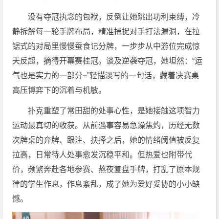
没有夺冠执念的包袱，反倒让她跳出功利束缚，冷
静拆解每一轮手牌布局，精准捕捉对手打法漏洞，在拉
锯式的对局里慢慢蚕食记分牌，一步步从中游位完成惊
天反超，摘得开幕赛桂冠。谈及逆袭夺冠，她坦然：“运
气也是实力的一部分~”轻描淡写的一句话，藏着决赛桌
高压博弈下的沉着与机敏。
扑克重塑了常田甜的处事心性，是她接触这项智力
运动最真切的收获。从前遇事容易急躁焦灼，历经无数
次牌桌的弃牌、跟注、抉择之后，她的情绪阈值被反复
拉高，日常待人处事愈发沉稳平和。但热爱也附带代
价，频繁奔赴各地参赛、熬夜复盘手牌，打乱了原本规
律的学生作息，作息紊乱，成了她为爱好妥协的小小缺
憾。