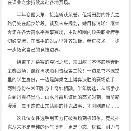
在课业之余持续奔赴各地赛场。
半年崭露头角，接连斩获荣誉，但常田甜的扑克之
路仍处在起步阶段。谈及未来规划，她目标清晰：继续
奔走在各大高水平赛事赛场，主动和圈内顶尖职业牌手
切磋交流，在高手的对局里补齐短板、精进技术，一步
一步拓宽自己的竞技边界。
结束了开幕赛的夺冠之旅，常田甜马不停蹄地奔赴
主赛战场，最终再次顺利晋级第二轮！一边是书本课堂
里的学生身份，一边是牌桌之上博弈决胜的赛场选手，
两种身份在常田甜身上奇妙相融。半年牌途，从新手小
白到丹霞杯黑马，山水丹霞见证她的高光时刻，而前路
漫漫，属于这位山东姑娘的扑克故事，才刚刚启程……
这几位女性选手用实力打破赛场刻板印象。竞技扑
克从来不是单纯的运气博弈，更是心态、逻辑、耐力与