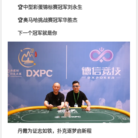
🏆中型彩蛋锦标
赛冠军
刘永生
🏆奥马哈挑战
赛冠军
华胜杰
下一个冠军
就是你
丹霞为证志如铁，扑克逐梦启新程