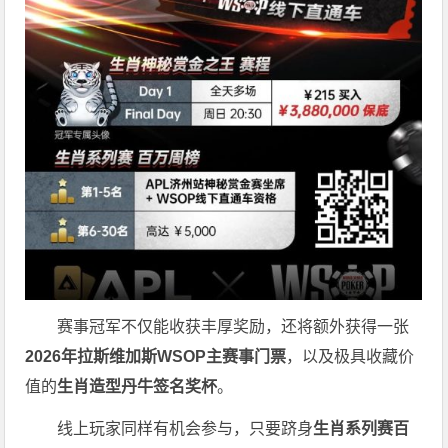
赛事冠军不仅能收获丰厚奖励，还将额外获得一张
2026
年拉斯维加斯
WSOP
主赛事门票
，以及极具收藏价
值的
生肖造型丹牛签名奖杯
。
线上玩家同样有机会参与，只要跻身
生肖系列赛百