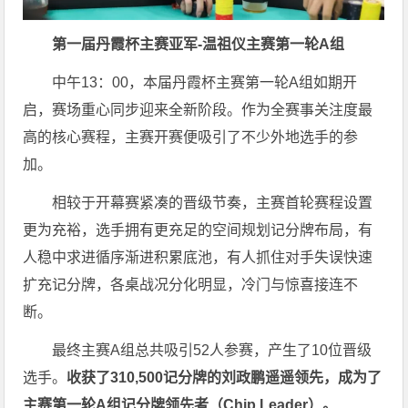
第一届丹霞杯主赛亚军-温祖仪
主赛第一
轮A组
中午13：00，本届丹霞杯主赛第一轮A组如期开
启，赛场重心同步迎来全新阶段。作为全赛事关注度最
高的核心赛程，主赛开赛便吸引了不少外地选手的参
加。
相较于开幕赛紧凑的晋级节奏，主赛首轮赛程设置
更为充裕，选手拥有更充足的空间规划记分牌布局，有
人稳中求进循序渐进积累底池，有人抓住对手失误快速
扩充记分牌，各桌战况分化明显，冷门与惊喜接连不
断。
最终主赛A组总共吸引52人参赛，产生了10位晋级
选手。
收获了310,500记分牌的刘政鹏遥遥领先，成为了
主赛第一轮A组记分牌领先者（Chip Leader）。