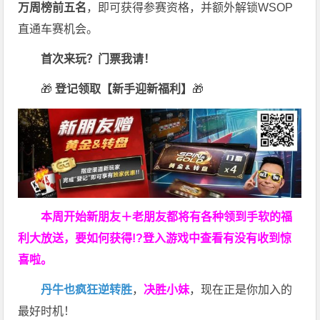
万周榜前五名
，即可获得参赛资格，并额外解锁WSOP
直通车赛机会。
首次来玩？门票我请！
🎁
登记领取【新手迎新福利】
🎁
本周开始新朋友＋老朋友都将有各种领到手软的福
利大放送，要如何获得!?登入游戏中查看有没有收到惊
喜啦。
丹牛也疯狂逆转胜
，
决胜小妹
，现在正是你加入的
最好时机！