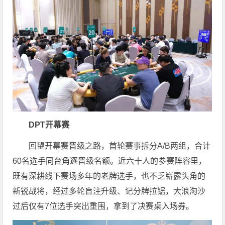
DPT开幕赛
回望开幕赛晋级之路，首轮赛事拆分A/B两组，合计
60名选手同台角逐晋级名额。近六十人的参赛阵容里，
既有深耕线下赛场多年的老牌选手，也不乏崭露头角的
新锐战将，经过多轮盲注升级、记分牌拉锯，大浪淘沙
过后仅有7位选手突出重围，拿到了决赛桌入场券。