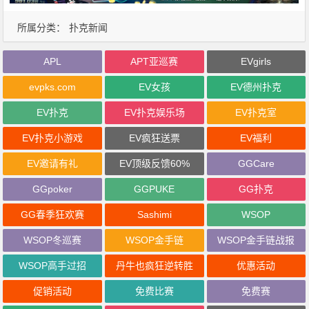
所属分类：
扑克新闻
APL
APT亚巡赛
EVgirls
evpks.com
EV女孩
EV德州扑克
EV扑克
EV扑克娱乐场
EV扑克室
EV扑克小游戏
EV疯狂送票
EV福利
EV邀请有礼
EV顶级反馈60%
GGCare
GGpoker
GGPUKE
GG扑克
GG春季狂欢赛
Sashimi
WSOP
WSOP冬巡赛
WSOP金手链
WSOP金手链战报
WSOP高手过招
丹牛也疯狂逆转胜
优惠活动
促销活动
免费比赛
免费赛