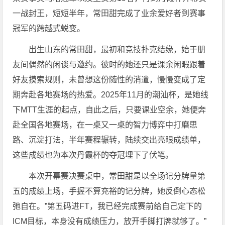
一战封王，短短半年，常田甜完成了业余爱好者到赛事
冠军的跨越式蜕变。
出生山东的常田甜，最初和竞技扑克结缘，始于朋
友间偶然的闲谈与邀约。彼时的她还只是课余闲暇跟着
好友摸索规则，未曾想这份随性的消遣，慢慢变成了定
期奔赴各地赛场的热爱。2025年11月的潮汕杯，是她线
下MTT生涯的起点，自此之后，只要课业空余，她便奔
赴全国各地赛场，在一桌又一桌的智力博弈中打磨思
路、沉淀打法，半年赛程辗转，陆续交出亮眼成绩单，
这些成绩也为本次丹霞杯的夺冠埋下了伏笔。
本次开幕赛决赛桌中，常田甜是以全场记分牌量第
五的成绩上场，手握不算充裕的记分牌，她反倒心态松
弛自在。”第五码进FT，我已经完成赛前给自己定下的
ICM目标，本身没有成绩压力，放开手脚打牌就够了。”