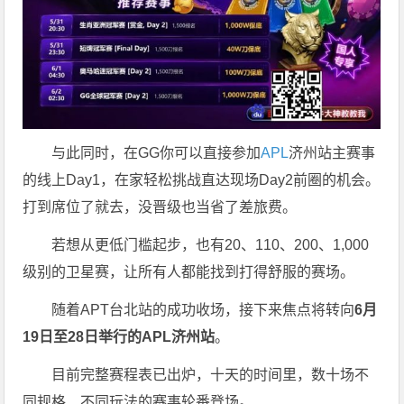
与此同时，在GG你可以直接参加
APL
济州站主赛事
的线上Day1，在家轻松挑战直达现场Day2前圈的机会。
打到席位了就去，没晋级也当省了差旅费。
若想从更低门槛起步，也有20、110、200、1,000
级别的卫星赛，让所有人都能找到打得舒服的赛场。
随着APT台北站的成功收场，接下来焦点将转向
6
月
19
日至
28
日举行的
APL
济州站
。
目前完整赛程表已出炉，十天的时间里，数十场不
同规格、不同玩法的赛事轮番登场。