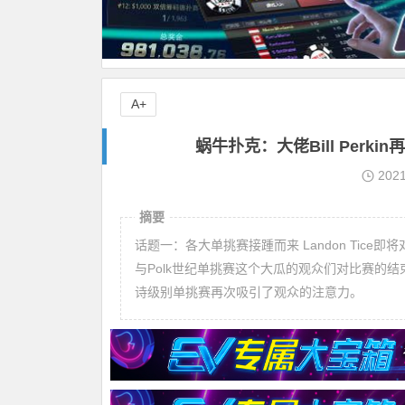
A+
蜗牛扑克：大佬Bill Perk
202
摘要
话题一：各大单挑赛接踵而来 Landon Tice即将
与Polk世纪单挑赛这个大瓜的观众们对比赛的结束尚未回过
诗级别单挑赛再次吸引了观众的注意力。