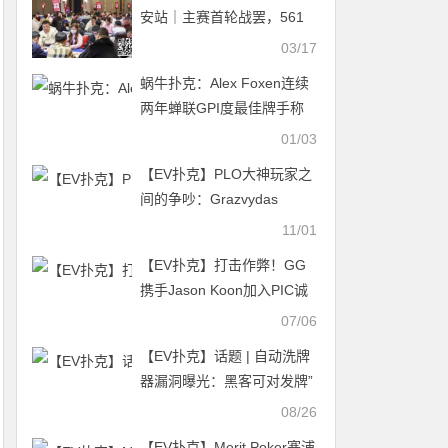
安站｜主赛首轮战罢，561
总参赛，130人晋级，王雨
03/17
艰/王介伟分别领衔C/D组CL
蜗牛扑克：Alex Foxen连续
两年蝉联GPI度最佳牌手称
号
01/03
【EV扑克】PLO大神玩家之
间的争吵：Grazvydas
Kontautas向Venividi1993发
11/01
起挑战
【EV扑克】打击作弊！GG
携手Jason Koon加入PIC诚
信委员会，百万主赛事加开
07/06
Day1倒计时！
【EV扑克】话题 | 自动洗牌
器漏洞曝光：黑客可对发牌”
完全控制 “
08/26
【EV扑克】Merit Poker塞浦