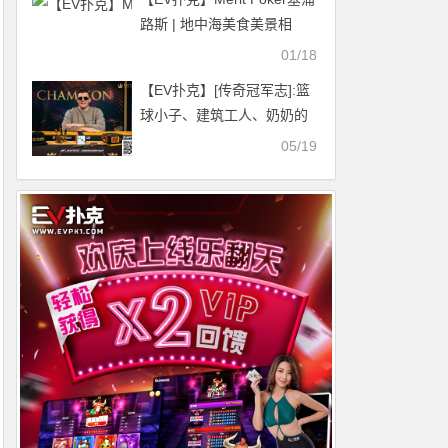
路斯 | 地中海美食美景相
伴，点燃扑克新体验；瞿
01/18
枫、罗爽、顾悦凡晋级热身
【EV扑克】[传奇冠军志]:篮
赛DAY2
球小子、建筑工人、奶奶的
扑克助理，Jesse Lonis的全
05/19
球一哥之路