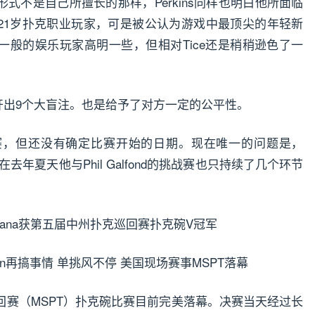
形式不是自己所擅长的那样，Perkins同样也明白他所面临
的21岁扑克职业玩家，可是被公认为游戏中最顶尖的年轻新
牌技要比一般的娱乐玩家高明一些，但相对Tice还是稍稍逊色了一
每100手牌开出9个大盲注。也是给予了对方一定的公平性。
赛，但还没有确定比赛开始的日期。现在唯一的问题是，
在去年夏天他与Phil Galfond的挑战赛也只持续了几个环节
Oshana获第五届中州扑克巡回赛扑克碗V冠军
回赛（MSPT）扑克碗比赛目前完美落幕。决赛当天经过长