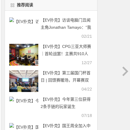
推荐阅读
【EV扑克】访谈电脑门丑闻
主角Jonathan Tamayo：“我
不再是个无名小卒”
02/21
【EV扑克】CPG三亚大师赛
｜首轮战罢！主赛共910人
次参赛432人晋级第二轮，
12/27
赵飞40.05万记分牌领跑第一
【EV扑克】第三届国门杯首
轮B组
日 | 回馈赛暖场，开幕赛双
组齐发共155人次参赛，20
04/22
人晋级第二轮，魏川，左皓
【EV扑克】今年第三位获得
文分获A/B组CL
2条手链的玩家诞生
07/18
【EV扑克】国王周全加入中