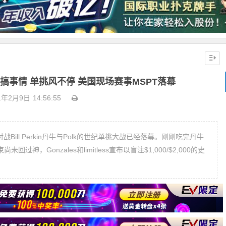
in再搞事情 单挑风不停 美国现场赛事MSPT落幕
1年2月9日
14:56:55
对战Bill Perkin丹牛与Polk的世纪单挑大战已经落幕。刚刚吃完丹牛
神，Gonzales和limitless宣布以盲注$1,000/$2,000的史