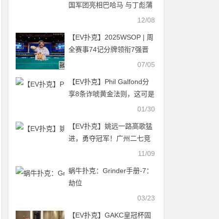
国军团亮相巴哈马 与丁彪蒲
蔚然奋战25K豪客赛Day1b
12/08
【EV扑克】2025WSOP | 周
全赛事74记分牌领衔7强晋
级，迷你主赛台湾省Chu
07/05
Tao跻身前十
【EV扑克】Phil Galfond分
享8条诈唬黄金法则，这可是
18年职业生涯花费10亿刀得
01/30
来的
【EV扑克】姚远一路高歌猛
进，勇夺冠军！广州二七竞
技鱼人狂欢赛完美落幕！
11/09
蜗牛扑克：Grinder手册-7：
劫位
03/23
【EV扑克】GAKC皇冠杯固