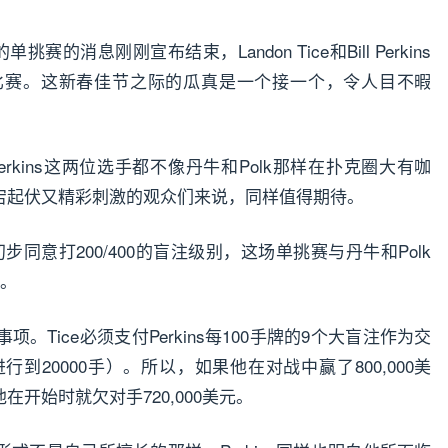
行的单挑赛的消息刚刚宣布结束，Landon Tice和Bill Perkins
比赛。这新春佳节之际的瓜真是一个接一个，令人目不暇
ll Perkins这两位选手都不像丹牛和Polk那样在扑克圈大有咖
跌宕起伏又精彩刺激的观众们来说，同样值得期待。
kins已经初步同意打200/400的盲注级别，这场单挑赛与丹牛和Polk
手。
Tice必须支付Perkins每100手牌的9个大盲注作为交
到20000手）。所以，如果他在对战中赢了800,000美
在开始时就欠对手720,000美元。