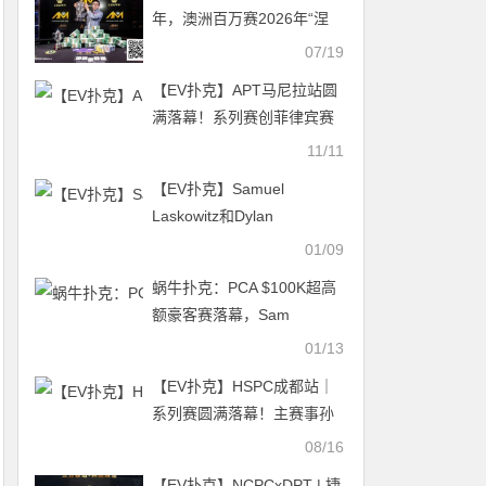
年，澳洲百万赛2026年“涅
槃”归来！
07/19
【EV扑克】APT马尼拉站圆
满落幕！系列赛创菲律宾赛
史多项纪录！
11/11
【EV扑克】Samuel
Laskowitz和Dylan
DeStefano获得100w美元免
01/09
费赛的最后两个席位资格
蜗牛扑克：PCA $100K超高
额豪客赛落幕，Sam
Greenwood夺冠，奖金
01/13
$1,775,460
【EV扑克】HSPC成都站｜
系列赛圆满落幕！主赛事孙
健峰长驱直上称王蜀地！9月
08/16
相约霸都！
【EV扑克】NCPCxDPT | 捷