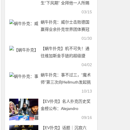
生“下风期” 全拜他一人所赐
03/15
蜗牛扑克：威尔士击败德国
赢得业余扑克世界团体赛冠
军
01/30
【蜗牛扑克】机不可失！通
往维加斯金手链的超级捷
径，WSOP春巡赛助力你的
04/02
圆梦之旅
蜗牛扑克：事不过三，“魔术
师”第三次向Hellmuth发起挑
战
10/13
【EV扑克】名人扑克历史奖
金榜公布：Alejandro
Lococo以1500万美元领跑！
09/16
【EV扑克】话题｜沉寂六