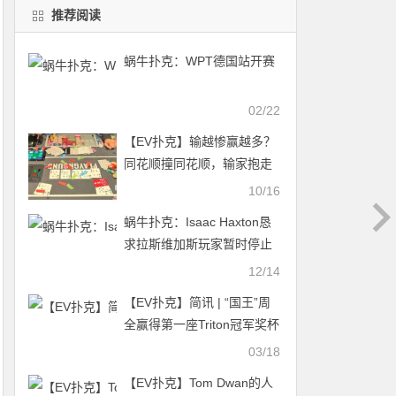
推荐阅读
蜗牛扑克：WPT德国站开赛
02/22
【EV扑克】输越惨赢越多？
同花顺撞同花顺，输家抱走
325万元大奖，比赢家多一
10/16
倍
蜗牛扑克：Isaac Haxton恳
求拉斯维加斯玩家暂时停止
玩扑克
12/14
【EV扑克】简讯 | “国王”周
全赢得第一座Triton冠军奖杯
03/18
【EV扑克】Tom Dwan的人