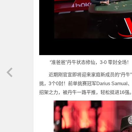
“准爸爸”丹牛状态修仙，3-0 零封全场！
近期刚官宣即将迎来家庭新成员的“丹牛” D
挑，3个0封！前单挑赛冠军Darius Samual、豪
招架之力，被丹牛一路平推，轻松挺进16强