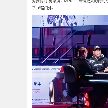
对撞两对”冤家牌，Mizrachi凭借更大的两
了16强门外。