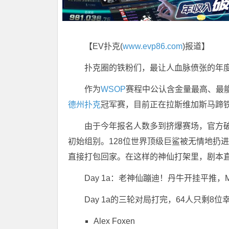
【EV扑克(
www.evp86.com
)报道】
扑克圈的铁粉们，最让人血脉偾张的年
作为
WSOP
赛程中公认含金量最高、最能检
德州扑克
冠军赛，目前正在拉斯维加斯马蹄
由于今年报名人数多到挤爆赛场，官方破天
初始组别。128位世界顶级巨鲨被无情地扔
直接打包回家。在这样的神仙打架里，剧本
Day 1a：老神仙蹦迪！丹牛开挂平推，Mi
Day 1a的三轮对局打完，64人只剩
Alex Foxen