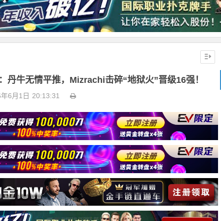
赛：丹牛无情平推，Mizrachi击碎“地狱火”晋级16强！
6年6月1日
20:13:31