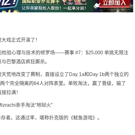
度大戏正式开演了！
验心理与技术的修罗场——赛事 #7：$25,000 单挑无限注
铁与巴黎酒店疯狂厮杀。
荒地改变了赛制，直接设立了Day 1a和Day 1b两个独立的
进两个完全隔离的64人对阵表里。单败淘汰，赢了晋级，输了
直接拉满！
zrachi亲手淘汰“地狱火”
8位幸存者。这通过率，堪称扑克版的《鱿鱼游戏》。