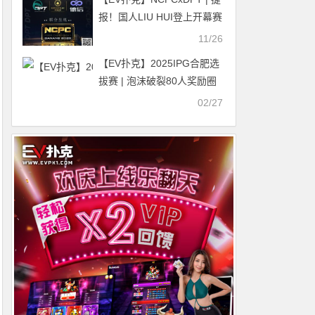
报！国人LIU HUI登上开幕赛
冠军宝座，深筹赛CL于国迪
11/26
强势晋级！马力夺锦标赛冠
【EV扑克】2025IPG合肥选
军
拔赛 | 泡沫破裂80人奖励圈
大门敞开，梁宇安177万计
02/27
分领衔34人晋级第三轮