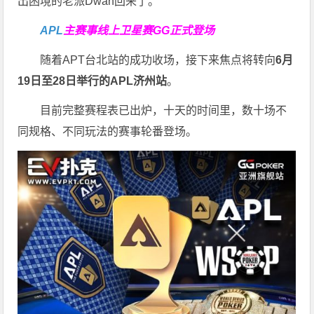
出困境的老派Dwan回来了。”
APL
主赛事线上卫星赛
GG正式登场
随着APT台北站的成功收场，接下来焦点将转向
6
月
19
日至
28
日举行的
APL
济州站
。
目前完整赛程表已出炉，十天的时间里，数十场不
同规格、不同玩法的赛事轮番登场。