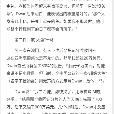
金包。老板当时看起来有点不高兴，但嘴里一直说“没关
系”。Dwan后来明白：他表现出的尊重是对的。“那个人
身家几十亿，是桌上最差的鱼。如果我不那么做，他可
能整个行程剩下的日子都不会再玩了。”
第二件：放“大鱼”一马
另一次在澳门，有人下注后又把记分牌收回去——
这在亚洲高额桌也是不允许的。那笔钱超过20万美元，
Dwan自己持有至少30%的股份，相当于6万美元，对他
来说不是小数目。但当时，全中国公认的一条“超级大鱼”
（名字不便透露）用无声的方式示意Dwan：放他一马。
Dwan说：“我看着他，都快哭了，用眼神说‘M的，
好吧’。” 结果那个收回记分牌的人当天晚上先赢了700
万，后来又输了900万美元。几个小时后，Dwan才反应