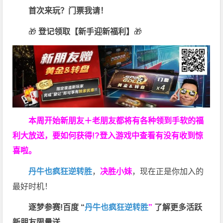
首次来玩？门票我请！
🎁
登记领取【新手迎新福利】
🎁
本周开始新朋友＋老朋友都将有各种领到手软的福
利大放送，要如何获得!?登入游戏中查看有没有收到惊
喜啦。
丹牛也疯狂逆转胜
，
决胜小妹
，现在正是你加入的
最好时机！
逐梦参赛!百度 “
丹牛也疯狂逆转胜
”
了解更多
活跃
新朋友限量送