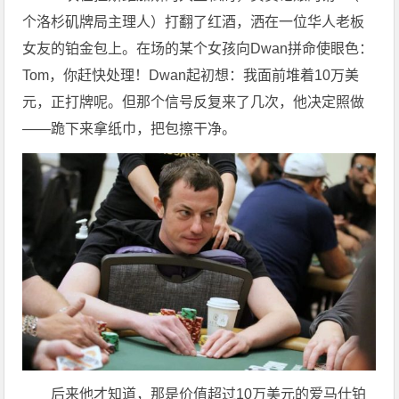
个洛杉矶牌局主理人）打翻了红酒，洒在一位华人老板
女友的铂金包上。在场的某个女孩向Dwan拼命使眼色：
Tom，你赶快处理！Dwan起初想：我面前堆着10万美
元，正打牌呢。但那个信号反复来了几次，他决定照做
——跪下来拿纸巾，把包擦干净。
后来他才知道，那是价值超过10万美元的爱马仕铂