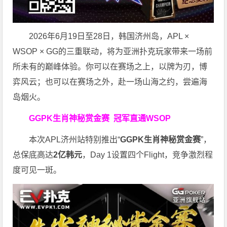
2026年6月19日至28日，韩国济州岛，APL ×
WSOP × GG的三重联动，将为亚洲扑克玩家带来一场前
所未有的巅峰体验。
你可以在赛场之上，以牌为刃，博
弈风云；也可以在赛场之外，赴一场山海之约，尝遍海
岛烟火。
GGPK生肖神秘赏金赛
冠军直通WSOP
本次APL济州站特别推出“
GGPK
生肖神秘赏金赛
”，
总保底高达
2
亿韩元
，Day 1设置四个Flight，竞争激烈程
度可见一斑。