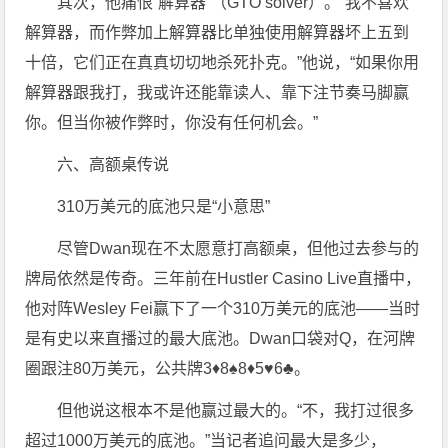
其次，他痛恨“解算器”（GTO solver）。“我不喜欢
解算器，而作弊加上解算器比单独使用解算器坏上五到
十倍，它们正在真真切切地杀死扑克。”他说，“如果你用
解算器跟我打，我或许还能靠读人、靠下注节奏马脚赢
你。但当你被作弊时，你没有任何机会。”
六、高额桌传说
310万美元的底池只是“小意思”
尽管Dwan现在不太愿意打高额桌，但他过去参与的
牌局依然是传奇。三年前在Hustler Casino Live直播中，
他对阵Wesley Fei赢下了一个310万美元的底池——当时
是有史以来直播过的最大底池。Dwan口袋对Q，在河牌
圈跟注80万美元，公共牌3♦8♠8♦5♥6♣。
但他说这根本不是他赢过最大的。“不，我打过很多
超过1000万美元的底池。”当记者追问最大是多少，