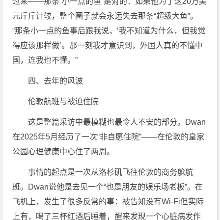
过来——那条“小一点的鱼”是对的：如果他为了这20万美
元斤斤计较，整个圈子就会永远失去那条“超级大鱼”。
“那条小一点的鱼事后跟我说，‘我不知道为什么，但我觉
得应该那样做’。那一刻我才意识到，外国人真的不懂中
国，连我也不懂。”
四、去年的风波
伦敦航班与被迫住院
这是整篇采访中最模糊也最令人不安的部分。Dwan
在2025年5月经历了一次“非自愿住院”——在伦敦的皇家
公园心理健康中心住了两周。
事情的起点是一次从洛杉矶飞往伦敦的商务舱航
班。Dwan说他是去见一个“也是朋友的娱乐场老板”。在
飞机上，发生了很多反常的事：被告知没有Wi-Fi但实际
上有，喝了三杯红酒后睡着，醒来发现一个心脏病发作