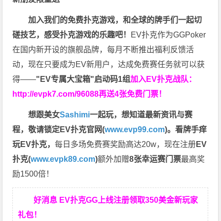
加入我们的免费扑克游戏，和全球的牌手们一起切
磋技艺，感受扑克游戏的乐趣吧！
EV扑克作为GGPoker
在国内新开设的旗舰品牌，每月不断推出福利反馈活
动，现在只要成为EV新用户，达成免费赛任务就可以获
得——
"EV专属大宝箱"启动码1组
加入EV扑克战队：
http://evpk7.com/96088
再送4张免费门票！
想跟美女
Sashimi
一起玩，
想知道最新资讯与赛
程，
敬请锁定EV扑克官网(
www.evp99.com
)。
看牌手痒
玩EV扑克，
每日多场免费赛奖励高达20w，现在注册
EV
扑克(
www.evpk89.com
)
额外加赠
8张幸运赛门票
最高奖
励1500倍！
好消息 EV扑克GG上线注册领取350美金新玩家
礼包！