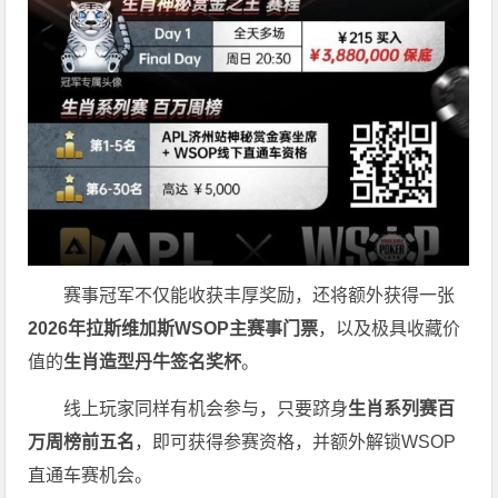
赛事冠军不仅能收获丰厚奖励，还将额外获得一张
2026
年拉斯维加斯
WSOP
主赛事门票
，以及极具收藏价
值的
生肖造型丹牛签名奖杯
。
线上玩家同样有机会参与，只要跻身
生肖系列赛百
万周榜前五名
，即可获得参赛资格，并额外解锁WSOP
直通车赛机会。