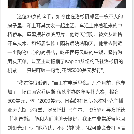
这位39岁的牌手，如今住在洛杉矶郊区一栋不大的
房子里，和土耳其女友一起生活。车道上停着租来的中
档轿车，屋里摆着家庭照片，他每天遛狗、被女友吐槽
开车技术、和邻居装修工隔着后院墙聊天。他常去附近
一个购物中心的简餐店，吃墨西哥风味的午饭，坚持为
朋友买单，甚至主动报销了Kaplan从纽约飞往洛杉矶的
机票——只是叮嘱一句“别花到5000美元就行”。
“我过得很低调，”毒王在电话里说。几个月前，他参
加了一场由画家乔纳斯·伍德举办的年度扑克赛，报名
500美元，输了2000美元。同桌的有国际象棋/扑克主播
亚历克斯·博特兹、演员托比·马奎尔、《宿醉》导演托德
·菲利普斯。“能和人们聊聊天挺好，我正在非常缓慢地回
到聚光灯下。”他承认，不远的将来，“我可能会去打《高