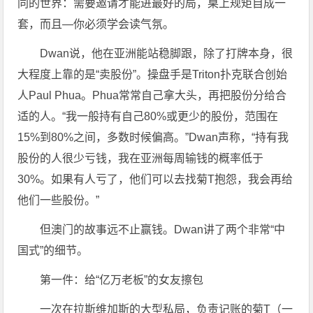
同的世界：需要邀请才能进最好的局，桌上规矩自成一
套，而且—你必须学会读气氛。
Dwan说，他在亚洲能站稳脚跟，除了打牌本身，很
大程度上靠的是“卖股份”。操盘手是Triton扑克联合创始
人Paul Phua。Phua常常自己拿大头，再把股份分给合
适的人。“我一般持有自己80%或更少的股份，范围在
15%到80%之间，多数时候偏高。”Dwan声称，“持有我
股份的人很少亏钱，我在亚洲每周输钱的概率低于
30%。如果有人亏了，他们可以去找菊T抱怨，我会再给
他们一些股份。”
但澳门的故事远不止赢钱。Dwan讲了两个非常“中
国式”的细节。
第一件：给“亿万老板”的女友擦包
一次在拉斯维加斯的大型私局，负责记账的菊T（一