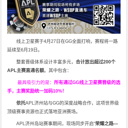
线上卫星赛于4月27日在GG全面打响，赛程将一路
延续至6月19日。
整套晋级体系设计丰富多元，
合计放出
超过200个
APL主赛直通名额
。其中包含：
最具吸引力的是：
所有通过
GG
线上卫星赛晋级的选
手，主赛奖励统一加码
10%
！
依托
APL济州站与GG的深度战略合作，这项世界级
顶级赛事资源也正式落地亚洲赛场。
APL济州岛站赛事期间，现场同步开启“
荣耀之路
—