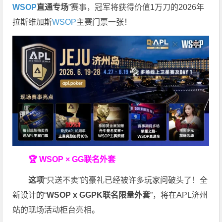
WSOP
直通专场
”赛事，冠军将获得价值1万刀的2026年
拉斯维加斯
WSOP
主赛门票一张！
🏆 WSOP × GG联名外套
这项
“只送不卖”的豪礼已经被许多玩家问破头了！全
新设计的“
WSOP x GGPK
联名限量外套
”，将在APL济州
站的现场活动柜台亮相。