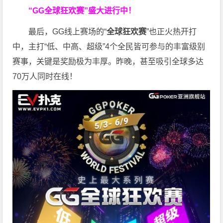
“GG全球狂欢赛”盛大进行中！
最后，GG线上赛场的“
全球狂欢赛
”也正火热开打
中，主打“低、中高、超级”4个全民皆可参与的丰富级别
赛事，关键是奖励极为丰厚。
昨晚，甚至吸引全球多达
70万人同时在线！