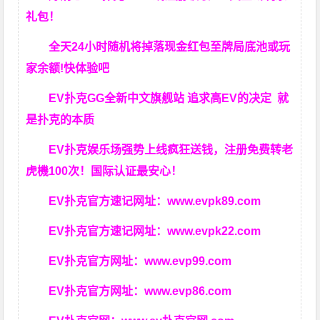
礼包！
全天24小时随机将掉落现金红包至牌局底池或玩
家余额!快体验吧
EV扑克GG
全新中文旗舰站
追求高EV
的决定
就
是扑克的本质
EV扑克娱乐场强势上线疯狂送钱，注册免费转老
虎機100次！国际认证最安心！
EV扑克官方速记网址：
www.evpk89.com
EV扑克官方速记网址：
www.evpk22.com
EV扑克官方网址：
www.evp99.com
EV扑克官方网址：
www.evp86.com