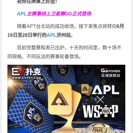
祝你在牌桌上好运！
APL
主赛事线上卫星赛
GG正式登场
随着APT台北站的成功收场，接下来焦点将转向
6
月
19
日至
28
日举行的
APL
济州站
。
目前完整赛程表已出炉，十天的时间里，数十场不
同规格、不同玩法的赛事轮番登场。