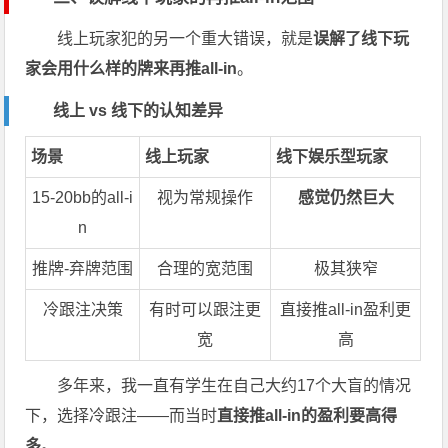
线上玩家犯的另一个重大错误，就是
误解了线下玩
家会用什么样的牌来再推all-in
。
线上 vs 线下的认知差异
场景
线上玩家
线下娱乐型玩家
15-20bb的all-i
视为常规操作
感觉仍然巨大
n
推牌-弃牌范围
合理的宽范围
极其狭窄
冷跟注决策
有时可以跟注更
直接推all-in盈利更
宽
高
多年来，我一直有学生在自己大约17个大盲的情况
下，选择冷跟注——而当时
直接推all-in的盈利要高得
多
。