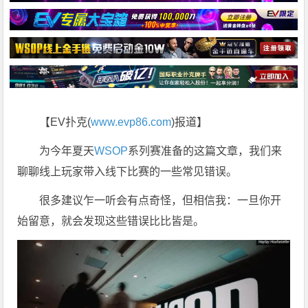
【EV扑克(
www.evp86.com
)报道】
为今年夏天
WSOP
系列赛准备的这篇文章，我们来
聊聊线上玩家带入线下比赛的一些常见错误。
很多建议乍一听会有点奇怪，但相信我：一旦你开
始留意，就会发现这些错误比比皆是。