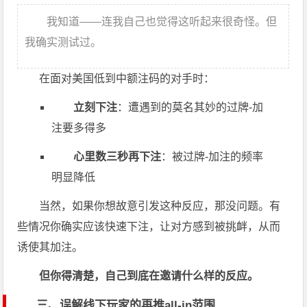
我知道——连我自己也觉得这听起来很奇怪。但
我确实测试过。
在面对美国低到中额注码的对手时：
立刻下注
：遭遇到的莫名其妙的过牌-加
注要多得多
心里数三秒再下注
：被过牌-加注的频率
明显降低
当然，如果你想故意引发这种反应，那没问题。有
些情况你确实应该快速下注，让对方感到被挑衅，从而
诱使其加注。
但你得清楚，自己到底在邀请什么样的反应。
三、误解线下玩家的再推all-in范围