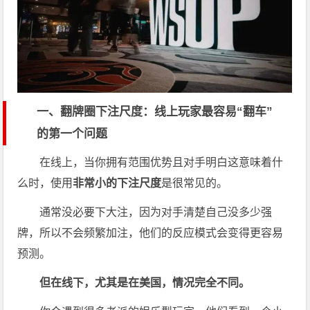
一、翻牌圈下注尺度：线上玩家最容易“翻车”
的第一个问题
在线上，当你拥有范围优势且对手明白这意味着什
么时，使用
非常小的下注尺度
是很常见的。
通常没必要下大注，因为对手清楚自己没多少强
牌，所以不会频繁加注，他们的反应模式会变得更容易
预测。
但在线下，尤其是在美国，情况完全不同。