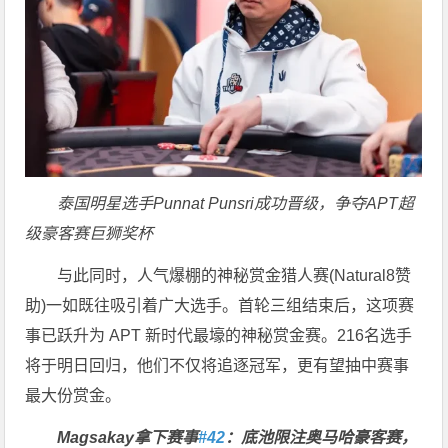
泰国明星选手Punnat Punsri成功晋级，争夺APT超
级豪客赛巨狮奖杯
与此同时，人气爆棚的神秘赏金猎人赛(Natural8赞
助)一如既往吸引着广大选手。首轮三组结束后，这项赛
事已跃升为 APT 新时代最壕的神秘赏金赛。216名选手
将于明日回归，他们不仅将追逐冠军，更有望抽中赛事
最大份赏金。
Magsakay拿下赛事
#42
：底池限注奥马哈豪客赛，