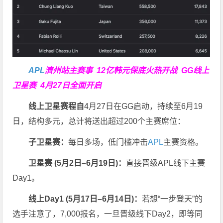
APL
濟州站主赛事
12亿韩元保底火热开战
GG线上
卫星赛
4月27日全面开启
线上卫星赛程自
4月27日在GG启动，持续至6月19
日，结构多元，总计将送出超过200个主赛席位：
子卫星赛：
每日多场，低门槛冲击
APL
主赛资格。
卫星赛 (
5
月
2
日
–6
月
19
日)：
直接晋级APL线下主赛
Day1。
线上
Day1 (
5
月
17
日
–6
月
14
日)：
若想“一步登天”的
选手注意了，7,000报名，一旦晋级线下Day2，即等同