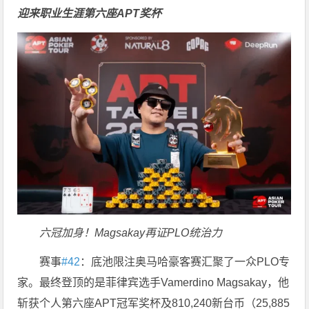
迎来职业生涯第六座APT奖杯
六冠加身！Magsakay再证PLO统治力
赛事
#42
：底池限注奥马哈豪客赛汇聚了一众PLO专
家。最终登顶的是菲律宾选手Vamerdino Magsakay，他
斩获个人第六座APT冠军奖杯及810,240新台币（25,885