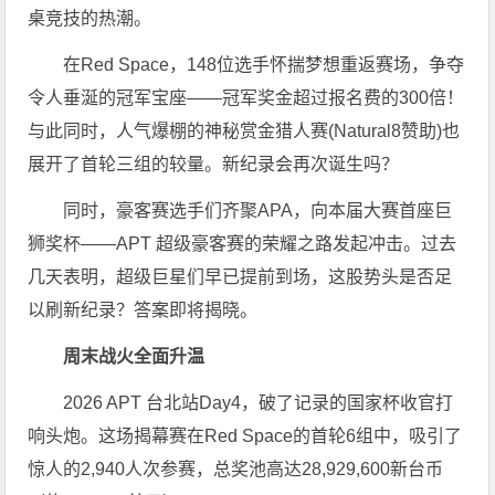
桌竞技的热潮。
在Red Space，148位选手怀揣梦想重返赛场，争夺
令人垂涎的冠军宝座——冠军奖金超过报名费的300倍！
与此同时，人气爆棚的神秘赏金猎人赛(Natural8赞助)也
展开了首轮三组的较量。新纪录会再次诞生吗？
同时，豪客赛选手们齐聚APA，向本届大赛首座巨
狮奖杯——APT 超级豪客赛的荣耀之路发起冲击。过去
几天表明，超级巨星们早已提前到场，这股势头是否足
以刷新纪录？答案即将揭晓。
周末战火全面升温
2026 APT 台北站Day4，破了记录的国家杯收官打
响头炮。这场揭幕赛在Red Space的首轮6组中，吸引了
惊人的2,940人次参赛，总奖池高达28,929,600新台币