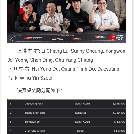
上排 左-右: Li Chiang Lu, Sunny Cheung, Yongwon
Jo, Yoong Shen Ding, Chu Yang Chiang
下排 左-右: Hsi Yung Du, Quang Trinh Do, Daeyoung
Park, Wing Yin Szeto
决赛桌奖励分配如下：