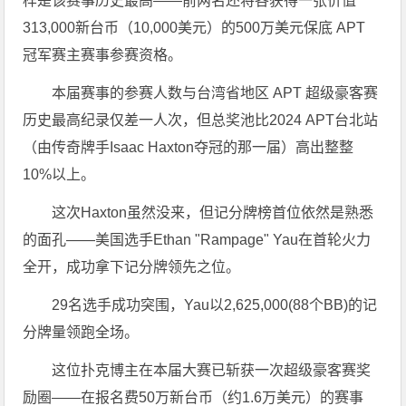
样是该赛事历史最高——前两名还将各获得一张价值
313,000新台币（10,000美元）的500万美元保底 APT
冠军赛主赛事参赛资格。
本届赛事的参赛人数与台湾省地区 APT 超级豪客赛
历史最高纪录仅差一人次，但总奖池比2024 APT台北站
（由传奇牌手Isaac Haxton夺冠的那一届）高出整整
10%以上。
这次Haxton虽然没来，但记分牌榜首位依然是熟悉
的面孔——美国选手Ethan "Rampage" Yau在首轮火力
全开，成功拿下记分牌领先之位。
29名选手成功突围，Yau以2,625,000(88个BB)的记
分牌量领跑全场。
这位扑克博主在本届大赛已斩获一次超级豪客赛奖
励圈——在报名费50万新台币（约1.6万美元）的赛事