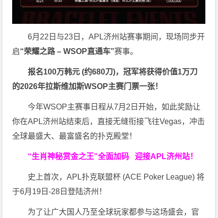
6月22日与23日，APL济州站赛事期间，现场同步开
启
“荣耀之路
– WSOP
直通车”
赛事。
报名
100
万韩元 (约
680
刀)，冠军将获得价值
1
万刀
的
2026
年拉斯维加斯
WSOP
主赛门票一张！
今年WSOP主赛事日程从7月2日开始，如此奖励让
你在APL济州站结束后，直接无缝衔接飞往Vegas，冲击
全球最盛大、最富盛名的扑克殿堂！
“生肖神秘赏金之王”全面加码
迎接APL济州站！
史上首次，APL扑克联盟杯 (ACE Poker League) 将
于6月19日-28日登陆济州！
为了让广大国人乃至全球玩家都参与这场盛会，官