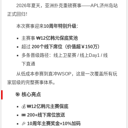
2026年夏天，亚洲扑克重磅赛事——
APL济州岛站
正式回归！
本次赛事迎来
10周年特别升级
：
主赛事
₩12亿韩元保底奖池
超过
200个线下席位（价值超￥150万）
多条晋级路径：线上卫星赛 / 线上Day1 / 线
下直通
从低成本参赛到直冲WSOP，这是一次覆盖所有玩
家层级的完整赛事体系。
🎯 核心亮点
💰
₩12亿韩元主赛保底
🎟️
200+线下席位放送
🎉
10周年主赛奖金+10%加码