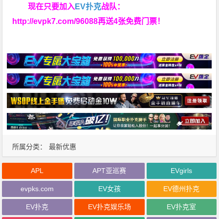
现在只要加入
EV扑克
战队：
http://evpk7.com/96088
再送4张免费门票！
所属分类：
最新优惠
APL
APT亚巡赛
EVgirls
evpks.com
EV女孩
EV德州扑克
EV扑克
EV扑克娱乐场
EV扑克室