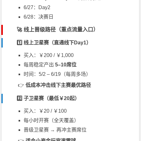
6/27：Day2
6/28：决赛日
🚀 线上晋级路径（重点流量入口）
1️⃣ 线上卫星赛（直通线下Day1）
买入：￥200 / ￥1,000
每周稳定产出
5–10席位
时间：5/2 – 6/19（每周多场）
👉
低成本冲击线下主赛最优路径
2️⃣ 子卫星赛（最低￥20起）
买入：￥20 / ￥100
每小时开赛（全天覆盖）
晋级卫星赛 → 再冲主赛席位
👉
适合小资金玩家滚雪球