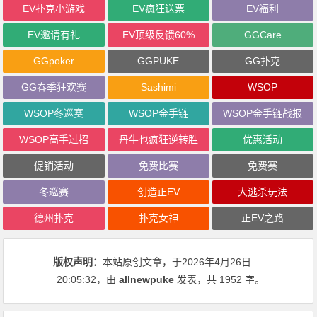
EV扑克小游戏
EV疯狂送票
EV福利
EV邀请有礼
EV顶级反馈60%
GGCare
GGpoker
GGPUKE
GG扑克
GG春季狂欢赛
Sashimi
WSOP
WSOP冬巡赛
WSOP金手链
WSOP金手链战报
WSOP高手过招
丹牛也疯狂逆转胜
优惠活动
促销活动
免费比赛
免费赛
冬巡赛
创造正EV
大逃杀玩法
德州扑克
扑克女神
正EV之路
版权声明：
本站原创文章，于2026年4月26日
20:05:32
，由
allnewpuke
发表，共 1952 字。