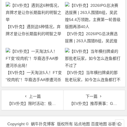
【EV扑克】遇到这6种情况，弃
牌才是让你长期盈利的明智之举
【EV扑克】2026IPG总决赛选
拔赛 | 263人围猎B组，吴武煌
54.4万领跑，主赛第一轮晋级版
图再添40人
【EV扑克】一天淘汰5人！FT变
【EV扑克】当年横扫牌桌的那
“绞肉机”！华裔选手AA惨遭河杀
批老玩家，如今怎么连鱼都打不
出局！
过了
上一篇
下一篇
【EV扑克】限时活动：极速扑克节奏，极速到账奖励｜周五限定三重加码，狂欢加倍！
【EV扑克】推荐赛事：GG全球狂欢系列赛2026｜完整赛程+赛事分级+高额奖励锦标赛指南
文
章
Copyright © 蜗牛扑克博客 版权所有
站点地图
百度地图
谷歌地