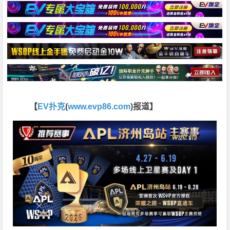
【
EV扑克
(
www.evp86.com
)报道】