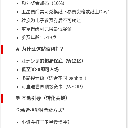
额外奖金加码（10%）
卫星赛门票可兑换线下参赛资格或线上Day1
转换为电子参赛券后不可转让
重复晋级可兑换最低奖金
参赛年龄：≥19岁
🔥 为什么这站值得打？
亚洲少见的
超高保底（₩12亿）
低至￥20即可入场
多路径晋级（适合不同 bankroll）
可直通世界顶级赛事（WSOP）
💬 互动引导（转化关键）
你会选择哪种晋级方式？
小资金打子卫星慢慢冲？