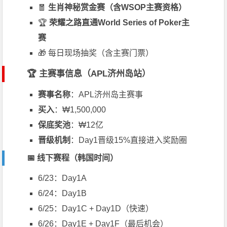
🧧
生肖神秘赏金赛（含WSOP主赛资格）
🏆
荣耀之路直通
World Series of Poker
主
赛
🎁 每日现场抽奖（含主赛门票）
🏆 主赛事信息（APL济州岛站）
赛事名称
：APL济州岛主赛事
买入
：₩1,500,000
保底奖池
：₩12亿
晋级机制
：Day1晋级15%直接进入奖励圈
📅 线下赛程（韩国时间）
6/23：Day1A
6/24：Day1B
6/25：Day1C + Day1D（快速）
6/26：Day1E + Day1F（最后机会）