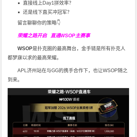
直接线上Day1拼效率？
还是线下直买冲冠军？
留言聊聊你的策略👇
荣耀之路开启
直通WSOP主赛事
WSOP
是扑克圈的最高舞台，金手链是所有扑克人
都梦寐以求的最高荣耀。
APL济州站在与GG的携手合作下，也让WSOP随之
到来。