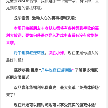
克盛会
WSOP
合作，提供选手一个最干净、有保障，且
充满乐趣的竞技环境。
龙华富贵 激动人心的赛事福利来袭：
本周开始新朋友＋老朋友都将有各种领到手软的福
利大放送，要如何获得!?登入游戏中查看有没有收到惊
喜啦。
丹牛也疯狂逆转胜
，
决胜小妹
，现在正是你加入的
最好时机！
逐梦参赛!百度 “
丹牛也疯狂逆转胜
”
了解更多
活跃
新朋友限量送
双旦嘉年华福利
免费赛史上最大变革
”免费体验场”
来了！
现在开始可以随时随地可以享受真实的游戏体验！