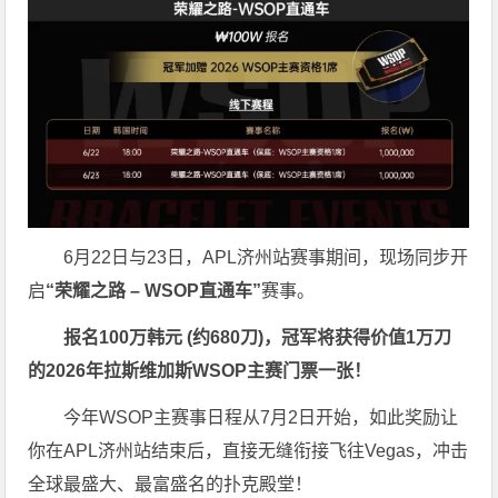
6月22日与23日，APL济州站赛事期间，现场同步开
启
“荣耀之路
– WSOP
直通车”
赛事。
报名
100
万韩元 (约
680
刀)，冠军将获得价值
1
万刀
的
2026
年拉斯维加斯
WSOP
主赛门票一张！
今年WSOP主赛事日程从7月2日开始，如此奖励让
你在APL济州站结束后，直接无缝衔接飞往Vegas，冲击
全球最盛大、最富盛名的扑克殿堂！