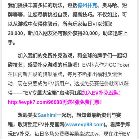
我们提供丰富多样的玩法，包括
德州扑克
、奥马哈、短
牌等等，让您尽情挑战自我，提高技巧。不仅如此，
可
以从游戏中获得体验币，所有玩家每日可以领取
20,000，新加入朋友还可额外获得20,000，助您迅速上
手。
加入我们的免费扑克游戏，和全球的牌手们一起切
磋技艺，感受扑克游戏的乐趣吧！
EV扑克作为GGPoker
在国内新开设的旗舰品牌，每月不断推出福利反馈活
动，现在只要成为EV新用户，达成免费赛任务就可以获
得——
"EV专属大宝箱"启动码1组
加入EV扑克战队：
http://evpk7.com/96088
再送4张免费门票！
想跟美女
Sashimi
一起玩，
想知道最新资讯与赛
程，
敬请锁定EV扑克官网(
www.evp99.com
)。
看牌手痒
玩EV扑克，
每日多场免费赛奖励高达20w，现在注册
EV