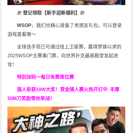
🎁
登记领取【新手迎新福利】
🎁
WSOP
，我们也精心准备了老朋友礼包，可以登录
游戏查看噢～
全球选手现已可通过线上卫星赛，赢得梦寐以求的
2025WSOP主赛事门票，向世界扑克最高殿堂发起进
攻！
特别加码～每日免费席位赛
国人斩获
10W
大奖！
赏金猎人赛火热开打中 丰厚
50M刀奖励等你来战！