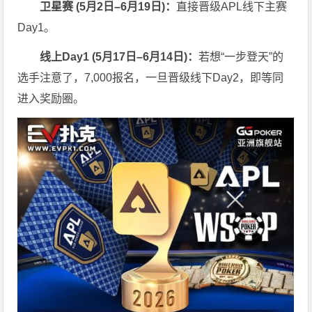
卫星赛 (
5
月
2
日
–6
月
19
日)：
直接晋级APL线下主赛
Day1。
线上
Day1 (
5
月
17
日
–6
月
14
日)：
若想“一步登天”的
选手注意了，7,000报名，一旦晋级线下Day2，即等同
进入奖励圈。