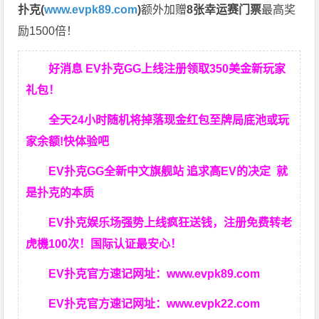
扑克(
www.evpk89.com
)
额外加赠
8张幸运赛门票
最高奖
励1500倍！
好消息 EV扑克GG上线注册领取350美金新玩家
礼包！
全天24小时随机将掉落现金红包至牌局底池或玩
家余额!快体验吧
EV扑克GG
全新中文旗舰站
追求高EV
的决定
就
是扑克的本质
EV扑克娱乐场强势上线疯狂送钱，注册免费转老
虎機100次！国际认证最安心！
EV扑克官方速记网址：
www.evpk89.com
EV扑克官方速记网址：
www.evpk22.com