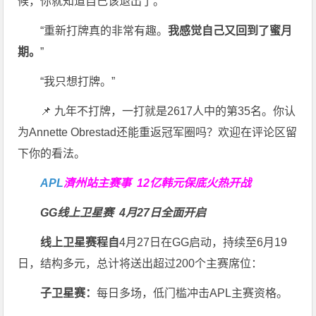
候，你就知道自己该退出了。”
“重新打牌真的非常有趣。
我感觉自己又回到了蜜月
期。
”
“我只想打牌。”
📌 九年不打牌，一打就是2617人中的第35名。你认
为Annette Obrestad还能重返冠军圈吗？欢迎在评论区留
下你的看法。
APL
濟州站主赛事
12亿韩元保底火热开战
GG线上卫星赛
4月27日全面开启
线上卫星赛程自
4月27日在GG启动，持续至6月19
日，结构多元，总计将送出超过200个主赛席位：
子卫星赛：
每日多场，低门槛冲击APL主赛资格。