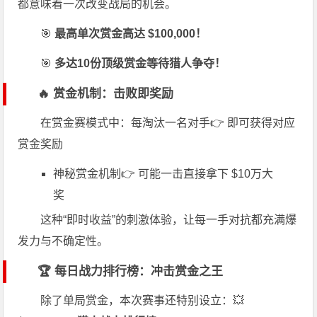
都意味着一次改变战局的机会。
🎯
最高单次赏金高达 $100,000！
🎯
多达10份顶级赏金等待猎人争夺！
🔥 赏金机制：击败即奖励
在赏金赛模式中：每淘汰一名对手👉 即可获得对应
赏金奖励
神秘赏金机制👉 可能一击直接拿下 $10万大
奖
这种“即时收益”的刺激体验，让每一手对抗都充满爆
发力与不确定性。
🏆 每日战力排行榜：冲击赏金之王
除了单局赏金，本次赛事还特别设立：💥