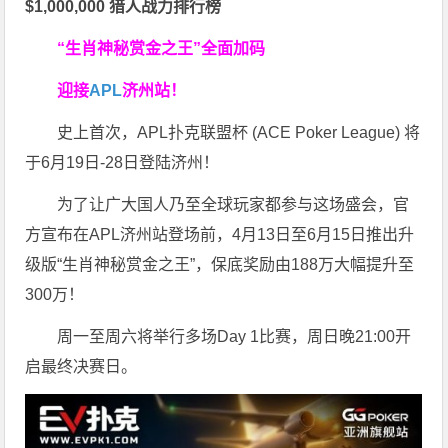
$1,000,000 猎人战力排行榜
“生肖神秘赏金之王”全面加码
迎接
APL
济州站！
史上首次，APL扑克联盟杯 (ACE Poker League) 将
于6月19日-28日登陆济州！
为了让广大国人乃至全球玩家都参与这场盛会，官
方宣布在APL济州站登场前，4月13日至6月15日推出升
级版“生肖神秘赏金之王”，保底奖励由188万大幅提升至
300万！
周一至周六将举行多场Day 1比赛，周日晚21:00开
启最终决赛日。