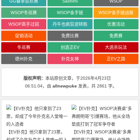
GG春季狂欢赛
Sashimi
WSOP
WSOP冬巡赛
WSOP金手链
WSOP金手链战报
WSOP高手过招
丹牛也疯狂逆转胜
优惠活动
促销活动
免费比赛
免费赛
冬巡赛
创造正EV
大逃杀玩法
德州扑克
扑克女神
正EV之路
版权声明：
本站原创文章，于2026年4月23日
06:51:04
，由
allnewpuke
发表，共 2861 字。
【EV扑克】他只拿到了23票，
【EV扑克】WSOP决赛桌“多弗
却成了今年扑克名人堂唯一的入
朗明哥”引爆赛场，他从全场垫