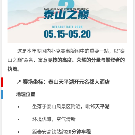
这是本年度国内扑克赛事版图中的重要一站，以“泰
山之巅”命名，寓意
竞技的高度、荣耀的分量与攀登者的
执着
。
📍 赛场坐标：泰山天平湖开元名都大酒店
地理位置
坐落于泰山风景区附近，毗邻
天平湖
环境优雅，空气清新
距泰安高铁站约
20分钟车程