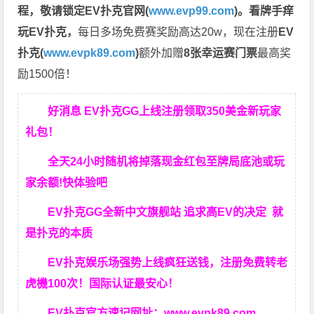
程，
敬请锁定EV扑克官网(
www.evp99.com
)。
看牌手痒
玩EV扑克，
每日多场免费赛奖励高达20w，现在注册
EV
扑克(
www.evpk89.com
)
额外加赠
8张幸运赛门票
最高奖
励1500倍！
好消息 EV扑克GG上线注册领取350美金新玩家
礼包！
全天24小时随机将掉落现金红包至牌局底池或玩
家余额!快体验吧
EV扑克GG
全新中文旗舰站
追求高EV
的决定
就
是扑克的本质
EV扑克娱乐场强势上线疯狂送钱，注册免费转老
虎機100次！国际认证最安心！
EV扑克官方速记网址：
www.evpk89.com