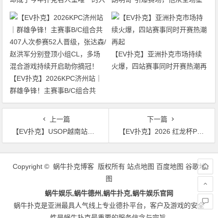
选者
底打到了冠军争夺者
【EV扑克】亚洲扑克市场持续
火爆，四站赛事同时开赛热潮再
【EV扑克】2026KPC济州站｜
起
群雄争锋！主赛事B/C组合共
407人次参赛52人晋级，张达森/
赵洪军分别登顶小组CL，多场
上一篇
下一篇
混合游戏持续开启助你摘冠！
【EV扑克】USOP越南站与大阪系列赛接力登场！五大国际赛事贯穿全年，越南三站总奖池高达4000亿越南盾!
【EV扑克】2026 红龙杯PLUS｜主赛激战白热化！85人鏖战仅剩26人晋级第四轮，LIM ZHI HUA狂揽630万记分登顶CL，余磊紧随其后位列次席
文
章
Copyright © 蜗牛扑克博客 版权所有
站点地图
百度地图
谷歌地
导
图
航
蜗牛娱乐,蜗牛德州,蜗牛扑克,蜗牛娱乐官网
蜗牛扑克是亚洲最具人气线上专业德扑平台，客户及游戏的安全
性是蜗牛扑克最重要的服务信念与宗旨.