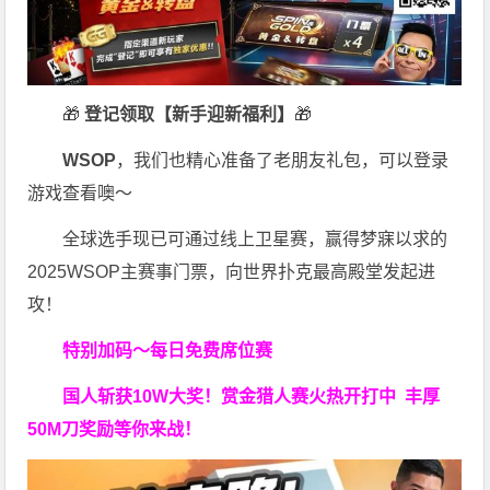
🎁
登记领取【新手迎新福利】
🎁
WSOP
，我们也精心准备了老朋友礼包，可以登录
游戏查看噢～
全球选手现已可通过线上卫星赛，赢得梦寐以求的
2025WSOP主赛事门票，向世界扑克最高殿堂发起进
攻！
特别加码～每日免费席位赛
国人斩获
10W
大奖！
赏金猎人赛火热开打中 丰厚
50M刀奖励等你来战！