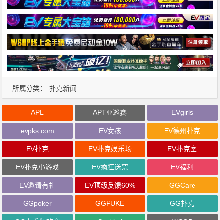
所属分类：
扑克新闻
APL
APT亚巡赛
EVgirls
evpks.com
EV女孩
EV德州扑克
EV扑克
EV扑克娱乐场
EV扑克室
EV扑克小游戏
EV疯狂送票
EV福利
EV邀请有礼
EV顶级反馈60%
GGCare
GGpoker
GGPUKE
GG扑克