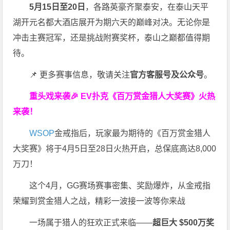
5月15日至20日
，各路英豪齐聚泰安，在泰山天平
湖开元名都大酒店展开为期六天的巅峰对决。无论你是
冲击主赛冠军，还是挑战附赛奖杯，泰山之巅都值得期
待。
📌 更多赛事信息，敬请关注
官方客服号及公众号
。
重头戏来袭
🎉
EV扑克
《百万赏金猎人大奖赛》
火热
来袭！
WSOP
金戒指后，玩家最为期待的《百万赏金猎人
大奖赛》将于4月5日至28日火热开启，总保底高达8,000
万刀！
这个4月，GG赛场赛事密集、奖励爆炸，从金戒指
荣耀到赏金猎人之战，精彩一波接一波等你来战
一场属于猎人的狂欢正式来临——
超巨大 $500万奖