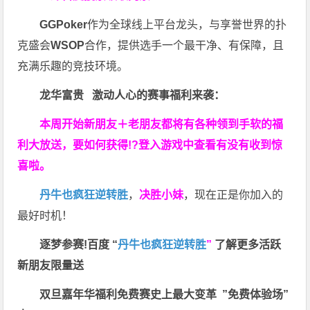
GGPoker
作为全球线上平台龙头，与享誉世界的扑
克盛会
WSOP
合作，提供选手一个最干净、有保障，且
充满乐趣的竞技环境。
龙华富贵 激动人心的赛事福利来袭：
本周开始新朋友＋老朋友都将有各种领到手软的福
利大放送，要如何获得!?登入游戏中查看有没有收到惊
喜啦。
丹牛也疯狂逆转胜
，
决胜小妹
，现在正是你加入的
最好时机！
逐梦参赛!百度 “
丹牛也疯狂逆转胜
”
了解更多
活跃
新朋友限量送
双旦嘉年华福利
免费赛史上最大变革
”免费体验场”