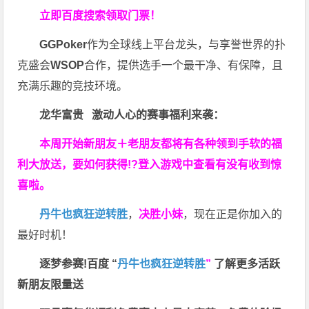
立即百度搜索领取门票！
GGPoker
作为全球线上平台龙头，与享誉世界的扑
克盛会
WSOP
合作，提供选手一个最干净、有保障，且
充满乐趣的竞技环境。
龙华富贵 激动人心的赛事福利来袭：
本周开始新朋友＋老朋友都将有各种领到手软的福
利大放送，要如何获得!?登入游戏中查看有没有收到惊
喜啦。
丹牛也疯狂逆转胜
，
决胜小妹
，现在正是你加入的
最好时机！
逐梦参赛!百度 “
丹牛也疯狂逆转胜
”
了解更多
活跃
新朋友限量送