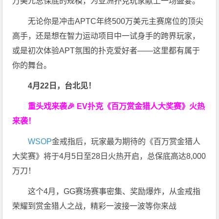
万美元总保底的规模，为亚洲扑克玩家献上一场盛宴。
无论你是冲击APTC年终500万美元主赛席位的顶尖
高手，还是想在智力运动项目中一试身手的跨界玩家，
或是初次体验APT氛围的扑克爱好者——这里都有属于
你的舞台。
4月22日，台北见！
重头戏来袭
🎉
EV扑克
《百万赏金猎人大奖赛》
火热
来袭！
WSOP
金戒指后，玩家最为期待的《百万赏金猎人
大奖赛》将于4月5日至28日火热开启，总保底高达8,000
万刀！
这个4月，GG赛场赛事密集、奖励爆炸，从金戒指
荣耀到赏金猎人之战，精彩一波接一波等你来战