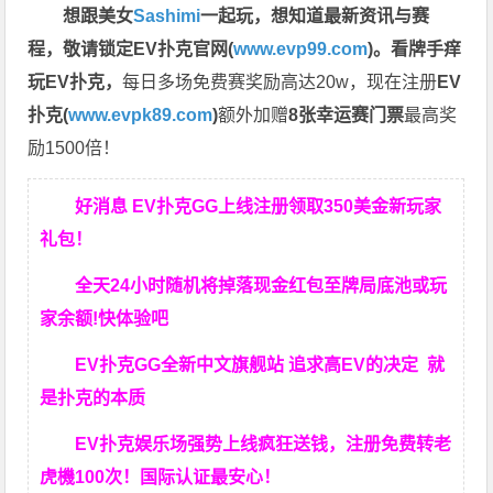
想跟美女
Sashimi
一起玩，
想知道最新资讯与赛
程，
敬请锁定EV扑克官网(
www.evp99.com
)。
看牌手痒
玩EV扑克，
每日多场免费赛奖励高达20w，现在注册
EV
扑克(
www.evpk89.com
)
额外加赠
8张幸运赛门票
最高奖
励1500倍！
好消息 EV扑克GG上线注册领取350美金新玩家
礼包！
全天24小时随机将掉落现金红包至牌局底池或玩
家余额!快体验吧
EV扑克GG
全新中文旗舰站
追求高EV
的决定
就
是扑克的本质
EV扑克娱乐场强势上线疯狂送钱，注册免费转老
虎機100次！国际认证最安心！