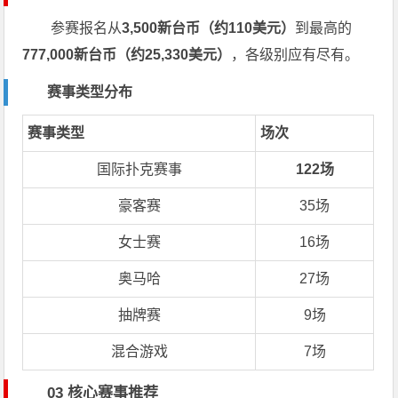
参赛报名从
3,500新台币（约110美元）
到最高的
777,000新台币（约25,330美元）
，各级别应有尽有。
赛事类型分布
赛事类型
场次
国际扑克赛事
122场
豪客赛
35场
女士赛
16场
奥马哈
27场
抽牌赛
9场
混合游戏
7场
03 核心赛事推荐