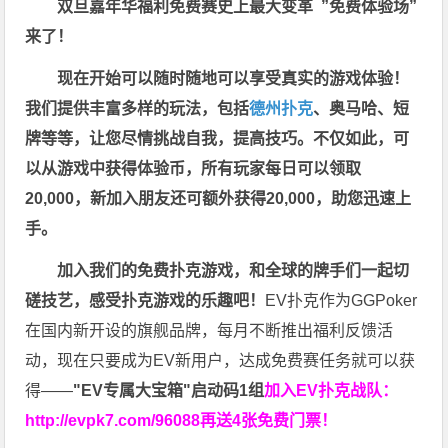
双旦嘉年华福利
免费赛史上最大变革
”免费体验场”
来了！
现在开始可以随时随地可以享受真实的游戏体验！
我们提供丰富多样的玩法，包括
德州扑克
、奥马哈、短
牌等等，让您尽情挑战自我，提高技巧。不仅如此，
可
以从游戏中获得体验币，所有玩家每日可以领取
20,000，新加入朋友还可额外获得20,000，助您迅速上
手。
加入我们的免费扑克游戏，和全球的牌手们一起切
磋技艺，感受扑克游戏的乐趣吧！
EV扑克作为GGPoker
在国内新开设的旗舰品牌，每月不断推出福利反馈活
动，现在只要成为EV新用户，达成免费赛任务就可以获
得——
"EV专属大宝箱"启动码1组
加入EV扑克战队：
http://evpk7.com/96088
再送4张免费门票！