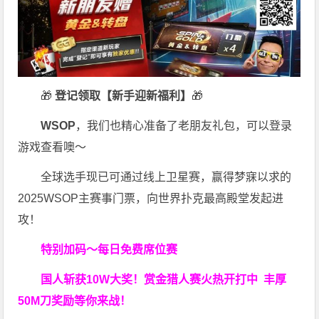
🎁
登记领取【新手迎新福利】
🎁
WSOP
，我们也精心准备了老朋友礼包，可以登录
游戏查看噢～
全球选手现已可通过线上卫星赛，赢得梦寐以求的
2025WSOP主赛事门票，向世界扑克最高殿堂发起进
攻！
特别加码～每日免费席位赛
国人斩获
10W
大奖！
赏金猎人赛火热开打中 丰厚
50M刀奖励等你来战！