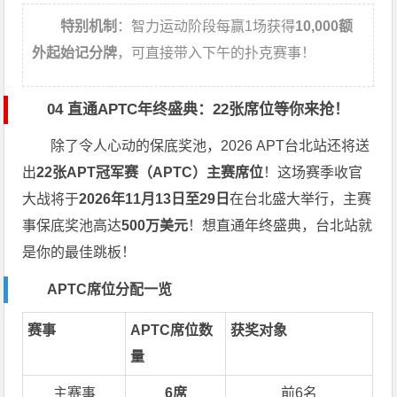
特别机制
：智力运动阶段每赢1场获得
10,000额
外起始记分牌
，可直接带入下午的扑克赛事！
04 直通APTC年终盛典：22张席位等你来抢！
除了令人心动的保底奖池，2026 APT台北站还将送
出
22张APT冠军赛（APTC）主赛席位
！这场赛季收官
大战将于
2026年11月13日至29日
在台北盛大举行，主赛
事保底奖池高达
500万美元
！想直通年终盛典，台北站就
是你的最佳跳板！
APTC席位分配一览
赛事
APTC席位数
获奖对象
量
主赛事
6席
前6名