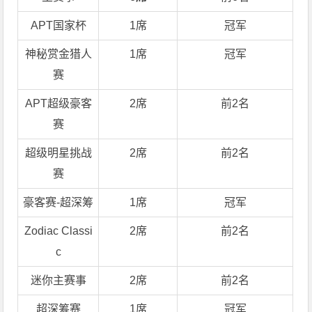
APT国家杯
1席
冠军
神秘赏金猎人
1席
冠军
赛
APT超级豪客
2席
前2名
赛
超级明星挑战
2席
前2名
赛
豪客赛-超深筹
1席
冠军
Zodiac Classi
2席
前2名
c
迷你主赛事
2席
前2名
超深筹赛
1席
冠军