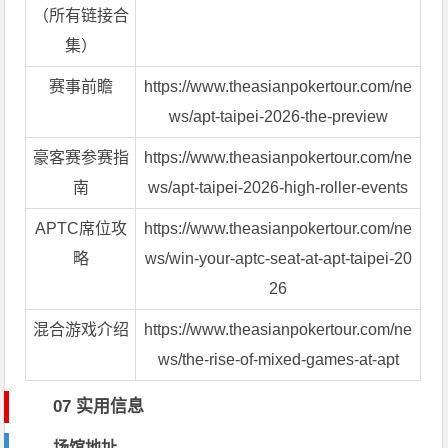
（所有链接合
集）
赛事前瞻
https://www.theasianpokertour.com/ne
ws/apt-taipei-2026-the-preview
豪客赛参赛指
https://www.theasianpokertour.com/ne
南
ws/apt-taipei-2026-high-roller-events
APTC席位攻
https://www.theasianpokertour.com/ne
略
ws/win-your-aptc-seat-at-apt-taipei-20
26
混合游戏介绍
https://www.theasianpokertour.com/ne
ws/the-rise-of-mixed-games-at-apt
07 实用信息
场馆地址