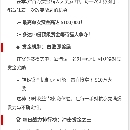
在本次“百万赏金猎人大奖赛”中，每一次击败对手，
都意味着一次改变战局的机会。
🎯
最高单次赏金高达 $100,000！
🎯
多达10份顶级赏金等待猎人争夺！
🔥 赏金机制：击败即奖励
在赏金赛模式中：每淘汰一名对手👉 即可获得对应
赏金奖励
神秘赏金机制👉 可能一击直接拿下 $10万大
奖
这种“即时收益”的刺激体验，让每一手对抗都充满爆
发力与不确定性。
🏆 每日战力排行榜：冲击赏金之王