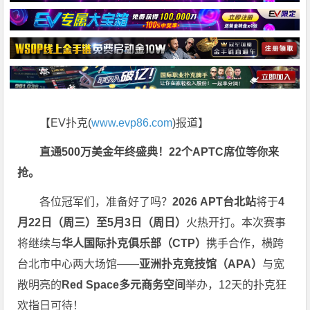
【EV扑克(
www.evp86.com
)报道】
直通500万美金年终盛典！22个APTC席位等你来
抢。
各位冠军们，准备好了吗？
2026 APT台北站
将于
4
月22日（周三）至5月3日（周日）
火热开打。本次赛事
将继续与
华人国际扑克俱乐部（CTP）
携手合作，横跨
台北市中心两大场馆——
亚洲扑克竞技馆（APA）
与宽
敞明亮的
Red Space多元商务空间
举办，12天的扑克狂
欢指日可待！