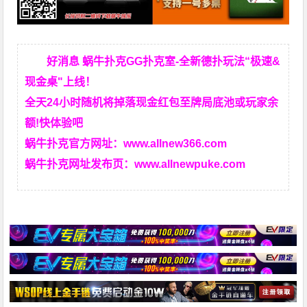
好消息 蜗牛扑克GG扑克室-全新德扑玩法“极速&
现金桌"上线！
全天24小时随机将掉落现金红包至牌局底池或玩家余
额!快体验吧
蜗牛扑克官方网址：
www.allnew366.com
蜗牛扑克网址发布页：
www.allnewpuke.com