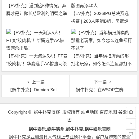
【EV扑克】遇到这6种情况，弃
牌才是让你长期盈利的明智之举
【EV扑克】2026IPG总决赛选
拔赛 | 263人围猎B组，吴武煌
54.4万领跑，主赛第一轮晋级版
图再添40人
【EV扑克】一天淘汰5人！FT变
【EV扑克】当年横扫牌桌的那
“绞肉机”！华裔选手AA惨遭河杀
批老玩家，如今怎么连鱼都打不
出局！
过了
上一篇
下一篇
【蜗牛扑克】Damian Salas赢得2020年WSOP主赛事国际赛段冠军
蜗牛扑克：在WSOP主赛事举行三天后，国王娱乐场又被迫关闭。
文
章
Copyright © 蜗牛扑克博客 版权所有
站点地图
百度地图
谷歌地
导
图
航
蜗牛娱乐,蜗牛德州,蜗牛扑克,蜗牛娱乐官网
蜗牛扑克是亚洲最具人气线上专业德扑平台，客户及游戏的安全