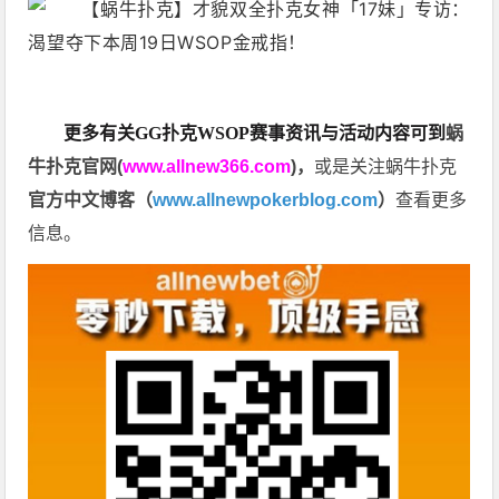
更多有关GG扑克WSOP
赛事资讯与活动内容可到
蜗
牛扑克官网(
www.allnew366.com
)
，
或是关注蜗牛扑克
官方中文博客（
www.allnewpokerblog.com
）
查看更多
信息。