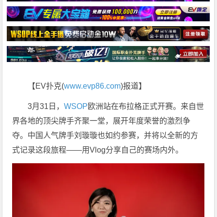
【EV扑克(
www.evp86.com
)报道】
3月31日，
WSOP
欧洲站
在
布拉格
正式开赛。来自世
界各地的顶尖牌手齐聚一堂，展开年度荣誉的激烈争
夺。中国人气牌手
刘璇璇
也如约参赛，并将以全新的方
式记录这段旅程——用Vlog分享自己的赛场内外。