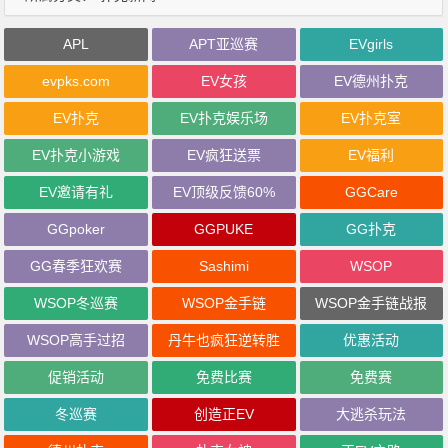
APL
APT亚巡赛
EVgirls
evpks.com
EV女孩
EV德州扑克
EV扑克
EV扑克娱乐场
EV扑克室
EV扑克小游戏
EV疯狂送票
EV福利
EV邀请有礼
EV顶级反馈60%
GGCare
GGpoker
GGPUKE
GG扑克
GG春季狂欢赛
Sashimi
WSOP
WSOP冬巡赛
WSOP金手链
WSOP金手链战报
WSOP高手过招
丹牛也疯狂逆转胜
优惠活动
促销活动
免费比赛
免费赛
冬巡赛
创造正EV
大逃杀玩法