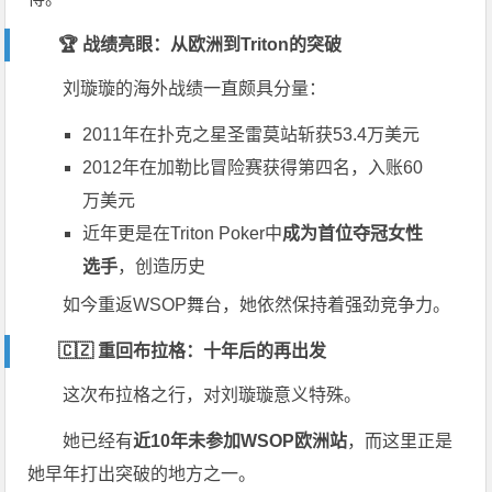
🏆 战绩亮眼：从欧洲到Triton的突破
刘璇璇的海外战绩一直颇具分量：
2011年在
扑克之星圣雷莫站
斩获53.4万美元
2012年在
加勒比冒险赛
获得第四名，入账60
万美元
近年更是在
Triton Poker
中
成为首位夺冠女性
选手
，创造历史
如今重返WSOP舞台，她依然保持着强劲竞争力。
🇨🇿 重回布拉格：十年后的再出发
这次布拉格之行，对刘璇璇意义特殊。
她已经有
近10年未参加WSOP欧洲站
，而这里正是
她早年打出突破的地方之一。