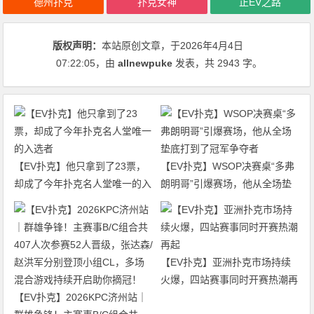
德州扑克
扑克女神
正EV之路
版权声明：
本站原创文章，于2026年4月4日
07:22:05
，由
allnewpuke
发表，共 2943 字。
【EV扑克】他只拿到了23票，
【EV扑克】WSOP决赛桌“多弗
却成了今年扑克名人堂唯一的入
朗明哥”引爆赛场，他从全场垫
选者
底打到了冠军争夺者
【EV扑克】亚洲扑克市场持续
火爆，四站赛事同时开赛热潮再
【EV扑克】2026KPC济州站｜
起