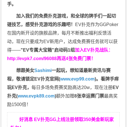
手。
加入我们的免费扑克游戏，和全球的牌手们一起切
磋技艺，感受扑克游戏的乐趣吧！
EV扑克作为GGPoker
在国内新开设的旗舰品牌，每月不断推出福利反馈活
动，现在只要成为EV新用户，达成免费赛任务就可以获
得——
"EV专属大宝箱"启动码1组
加入EV扑克战队：
http://evpk7.com/96088
再送4张免费门票！
想跟美女
Sashimi
一起玩，
想知道最新资讯与赛
程，
敬请锁定EV扑克官网(
www.evp99.com
)。
看牌手痒
玩EV扑克，
每日多场免费赛奖励高达20w，现在注册
EV
扑克(
www.evpk89.com
)
额外加赠
8张幸运赛门票
最高奖
励1500倍！
好消息 EV扑克GG上线注册领取350美金新玩家