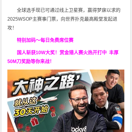
全球选手现已可通过线上卫星赛，赢得梦寐以求的
2025WSOP主赛事门票，向世界扑克最高殿堂发起进
攻！
特别加码～每日免费席位赛
国人斩获
10W
大奖！
赏金猎人赛火热开打中 丰厚
50M刀奖励等你来战！