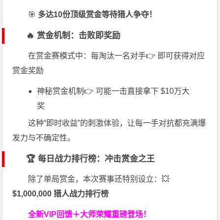
🎯
多达10份顶级赏金等待猎人争夺！
🔥 赏金机制：击败即奖励
在赏金赛模式中：每淘汰一名对手👉 即可获得对应
赏金奖励
神秘赏金机制👉 可能一击直接拿下 $10万大
奖
这种“即时收益”的刺激体验，让每一手对抗都充满爆
发力与不确定性。
🏆 每日战力排行榜：冲击赏金之王
除了单局赏金，本次赛事还特别设立：💥
$1,000,000 猎人战力排行榜
全新VIP回馈＋大师荣耀
重磅登场！