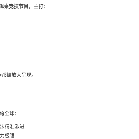
规桌竞技节目
，主打：
全都被放大呈现。
跨全球：
打法精准激进
能力极强