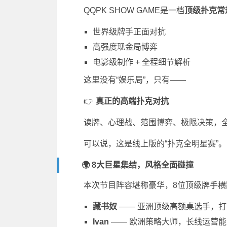
QQPK SHOW GAME是一档
顶级扑克常
世界级牌手正面对抗
高强度现金局博弈
电影级制作 + 全程细节解析
这里没有“娱乐局”，只有——
👉
真正的高端扑克对抗
读牌、心理战、范围博弈、极限决策，
可以说，这是线上版的“扑克全明星赛”。
🌍 8大巨星集结，风格全面碰撞
本次节目阵容堪称豪华，8位顶级牌手横
藏书奴
—— 亚洲顶级高额桌选手，
Ivan
—— 欧洲策略大师，长线运营