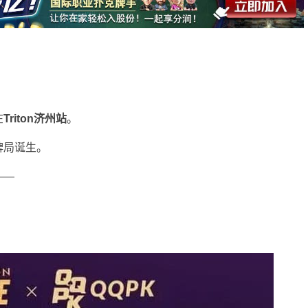
在
Triton济州站
。
牌局诞生。
——