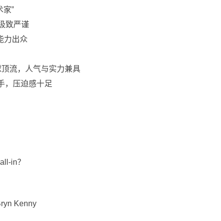
家”
极致严谨
能力出众
球顶流，人气与实力兼具
手，压迫感十足
l-in？
n Kenny