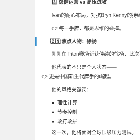
3️⃣ 稳健运营 vs 高压进攻
Ivan的耐心布局，对抗Bryn Kenny的
👉 每一手牌，都是思维的碰撞。
🇨🇳 焦点人物：徐杨
刚刚在Triton赛场斩获佳绩的徐杨，此
他代表的不只是个人状态——
👉 更是中国新生代牌手的崛起。
他的风格关键词：
理性计算
节奏控制
敢打敢拼
这一次，他将面对全球顶级压力测试。