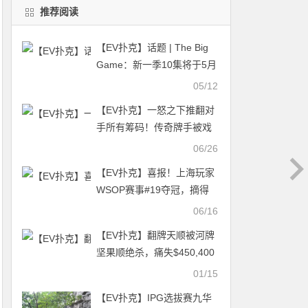
推荐阅读
【EV扑克】话题 | The Big
Game：新一季10集将于5月
10日首播
05/12
【EV扑克】一怒之下推翻对
手所有筹码！传奇牌手被戏
耍，上头失态
06/26
【EV扑克】喜报！上海玩家
WSOP赛事#19夺冠，摘得
个人及本届比赛国人首条金
06/16
手链
【EV扑克】翻牌天顺被河牌
坚果顺绝杀，痛失$450,400
大池
01/15
【EV扑克】IPG选拔赛九华