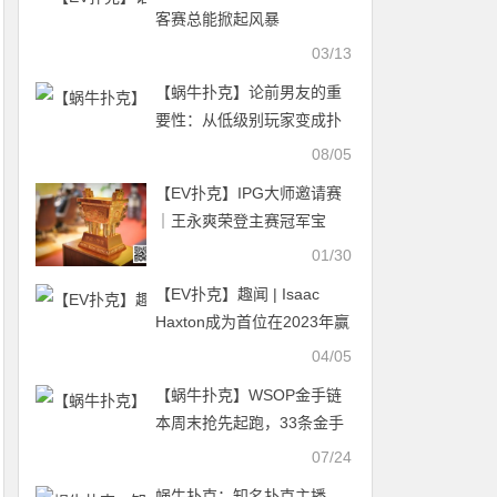
客赛总能掀起风暴
03/13
【蜗牛扑克】论前男友的重
要性：从低级别玩家变成扑
克百万富翁，她说感谢前男
08/05
友
【EV扑克】IPG大师邀请赛
｜王永爽荣登主赛冠军宝
座，将“大金鼎”荣耀留驻山
01/30
东！
【EV扑克】趣闻 | Isaac
Haxton成为首位在2023年赢
得500万美元奖金的玩家
04/05
【蜗牛扑克】​WSOP金手链
本周末抢先起跑，33条金手
链线上争霸赛完整赛程表
07/24
蜗牛扑克：知名扑克主播