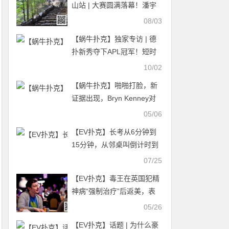
山站 | 大赛圆满落幕！潘宇
文势不可挡，凶悍打法力克
08/03
群雄 斩获主赛冠军！
【蜗牛扑克】独家专访 | 德
扑新秀夺下APL冠军！短时
间内进步神速的秘诀 看过的
10/02
人都震惊了 斩获各大奖励…
【蜗牛扑克】啪啪打脸，新
证据出现，Bryn Kenney对
代打确实知情且支持
05/06
【EV扑克】长考从6分钟到
15分钟，从邻桌叫倒计时到
全场沉默，一场全场“伙牌”
07/25
逼出WSOP历史性计时器改
【EV扑克】毒王在英国犯精
革
神病“强制治疗”后返美，表
示要状告英国医院
05/26
【EV扑克】话题 | 为什么豪