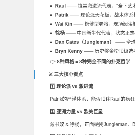
Raul
—— 拉美激进流代表，“全下艺术
Patrik
—— 理论派天花板，战术体系
Wai Kin
—— 稳健型老将，现场阅读
徐杨
—— 中国新生代代表，状态正热
Dan Cates
（Jungleman）
—— 全
Bryn Kenny
—— 历史奖金榜顶级选
👉
8种风格 = 8种完全不同的扑克哲学
⚔️ 三大核心看点
1️⃣ 理论派 vs 激进流
Patrik的严谨体系，能否顶住Raul的疯狂al
2️⃣ 亚洲力量 vs 欧美巨星
藏书奴 & 徐杨，正面硬刚Jungleman、Bry