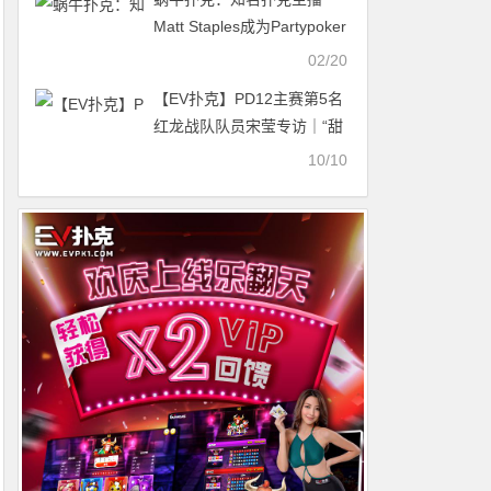
Matt Staples成为Partypoker
首位线上战队签约玩家
02/20
【EV扑克】PD12主赛第5名
红龙战队队员宋莹专访｜“甜
妹儿”解锁新挑战！
10/10