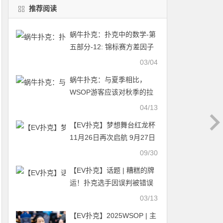
推荐阅读
蜗牛扑克：扑克中的数学-第
五部分-12: 锦标赛方差因子
——锦标赛XI
03/04
蜗牛扑克：与夏季相比，
WSOP游客应该对秋季的拉
斯维加斯有什么期待？
04/13
【EV扑克】梦想舞台红龙杯
11月26日再次启航 9月27日
红龙战队张晨旭与你一起向
09/30
新龙王发起冲击
【EV扑克】话题 | 糟糕的牌
运！扑克选手因误判被错误
淘汰出比赛
03/13
【EV扑克】2025WSOP | 主