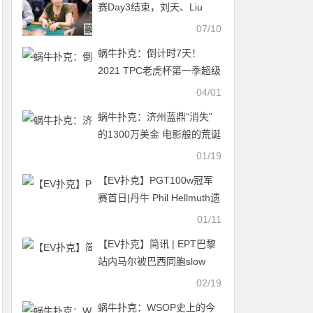
赛Day3结束，刘天、Liu
Xiaozhe领衔众国人晋级，离
07/10
奖励圈还差15人
蜗牛扑克：倒计时7天！
2021 TPC老虎杯第一季超级
卫星赛打响！
04/01
蜗牛扑克：济州蓝鼎“消失”
的1300万美金 电影般的荒诞
情节
01/19
【EV扑克】PGT100w冠军
赛首日|丹牛 Phil Hellmuth遗
憾出局 Daniel Smiljkovic领
01/11
跑7人决赛桌
【EV扑克】简讯 | EPT巴黎
站内马尔被巴西同胞slow
roll，倒在奖励圈外
02/19
蜗牛扑克：WSOP史上的今