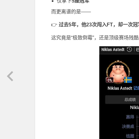
仅拿下
5座冠军
而更离谱的是——
👉
过去5年，他23次闯入FT，却一次
这究竟是“极致倒霉”，还是顶级赛场残