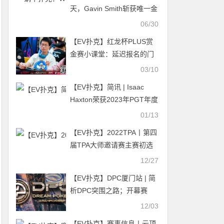
天，Gavin Smith斩获唯一金
手链，Johnny Chan收获个
06/30
人第10条金手链
【EV扑克】红龙杯PLUS赏
金赛小课堂：延迟报名的门
道
03/10
【EV扑克】简讯 | Isaac
Haxton荣获2023年PGT年度
最佳选手
01/13
【EV扑克】2022TPA丨第四
届TPA大师邀请赛主赛初选
赛54人参赛 44人成功晋级下
12/27
一轮
【EV扑克】DPC厦门站 | 简
析DPC突围之路；开幕赛
249人参赛 冯海棣51.2w领
12/03
跑37人晋级第二轮
【EV扑克】赛事信息丨云顶