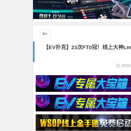
A+
【EV扑克】23次FT0冠！线上大神L
202