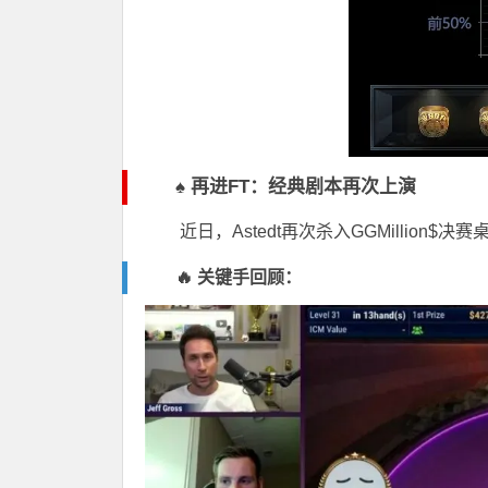
♠️ 再进FT：经典剧本再次上演
近日，Astedt再次杀入
GGMillion$
决赛
🔥 关键手回顾：