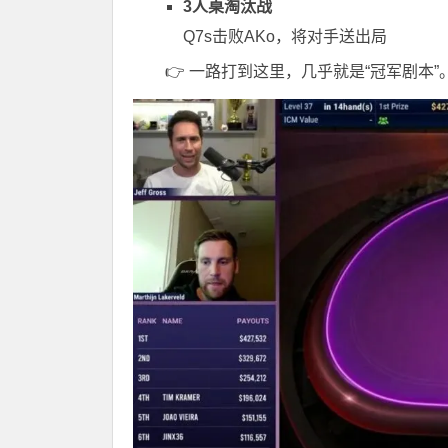
3人桌淘汰战
Q7s击败AKo，将对手送出局
👉 一路打到这里，几乎就是“冠军剧本”