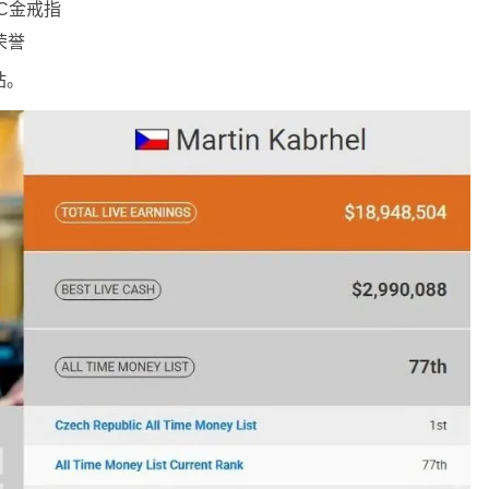
PC金戒指
荣誉
站。