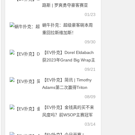
路斯 | 罗爽勇夺豪客赛亚
军，魏国梁、罗曦湘分别获
01/23
得第8名和第11名
蜗牛扑克：超级豪客碗本周
重回拉斯维加斯！
09/30
【EV扑克】Dorel Eldabach
获2023年Grand Big Wrap主
赛冠军 第八届扑克大师赛于
09/21
9月14日正式开赛
【EV扑克】简讯 | Timothy
Adams第二次赢得Triton
Poker主赛事冠军（420 万美
08/09
元）
【EV扑克】金钱真的买不来
风度吗？前WSOP主赛冠军
朝荷官扔包引起热烈争议
03/14
【EV扑克】今日开赛 |