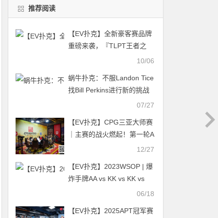
推荐阅读
【EV扑克】全新豪客赛品牌
重磅来袭，『TLPT王者之
路』震撼推出悉尼豪客赛，
10/06
定档10月22日-29日
蜗牛扑克：不服Landon Tice
找Bill Perkins进行新的挑战
07/27
【EV扑克】CPG三亚大师赛
｜主赛的战火燃起！第一轮A
组487人参赛230人晋级，刘
12/27
淼48.6万记分牌强势领跑
【EV扑克】2023WSOP | 爆
炸手牌AA vs KK vs KK vs
QQ
06/18
【EV扑克】2025APT冠军赛