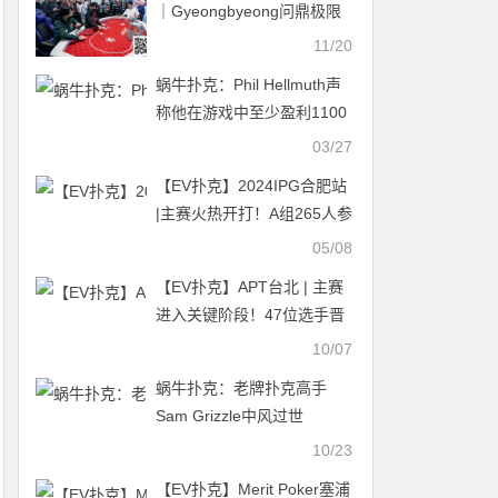
｜Gyeongbyeong问鼎极限
深筹冠军赛斩获个人最佳战
11/20
绩！
蜗牛扑克：Phil Hellmuth声
称他在游戏中至少盈利1100
万美元
03/27
【EV扑克】2024IPG合肥站
|主赛火热开打！A组265人参
赛73人晋级，选手江明
05/08
24.95万记分领跑
【EV扑克】APT台北 | 主赛
进入关键阶段！47位选手晋
级，新加坡选手Abraham
10/07
Ceesvin领先群雄
蜗牛扑克：老牌扑克高手
Sam Grizzle中风过世
10/23
【EV扑克】Merit Poker塞浦