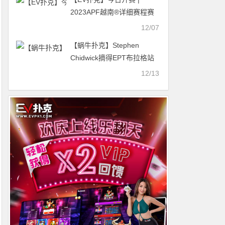
2023APF越南®详细赛程赛
制发布（12月7日-13日）
12/07
【蜗牛扑克】Stephen
Chidwick摘得EPT布拉格站
€50,000豪客赛桂冠
12/13