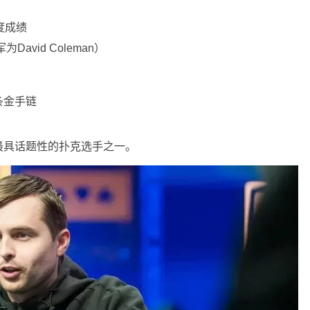
度成绩
冠军为
David Coleman
）
条金手链
最具话题性的扑克选手之一。