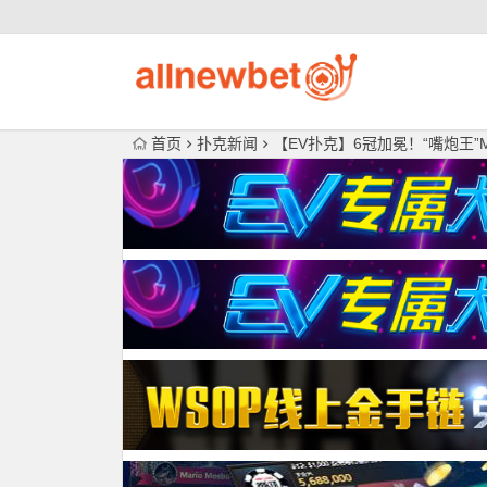
首页
扑克新闻
【EV扑克】6冠加冕！“嘴炮王”Ma