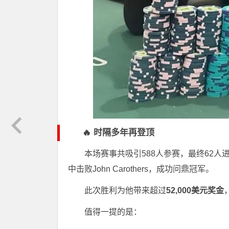
🔥 时隔多年再登顶
本场赛事共吸引588人参赛，最终62人
中击败John Carothers，成功问鼎冠军。
此次胜利为他带来超过
52,000美元奖金
值得一提的是：