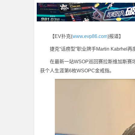
【EV扑克(
www.evp86.com
)报道】
捷克“话痨型”职业牌手
Martin Kabrhel
再
在最新一站
WSOP巡回赛
拉斯维加斯赛场中
获个人生涯第6枚WSOPC金戒指。