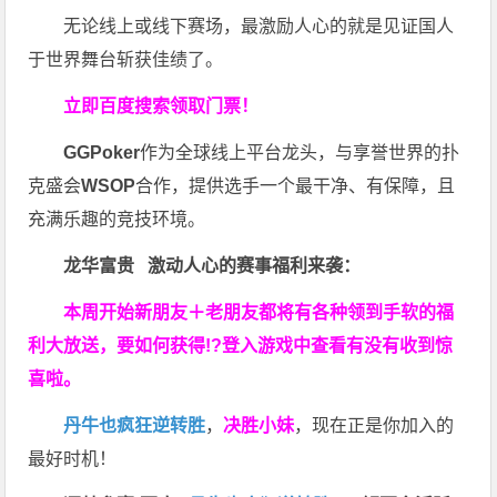
无论线上或线下赛场，最激励人心的就是见证国人
于世界舞台斩获佳绩了。
立即百度搜索领取门票！
GGPoker
作为全球线上平台龙头，与享誉世界的扑
克盛会
WSOP
合作，提供选手一个最干净、有保障，且
充满乐趣的竞技环境。
龙华富贵 激动人心的赛事福利来袭：
本周开始新朋友＋老朋友都将有各种领到手软的福
利大放送，要如何获得!?登入游戏中查看有没有收到惊
喜啦。
丹牛也疯狂逆转胜
，
决胜小妹
，现在正是你加入的
最好时机！