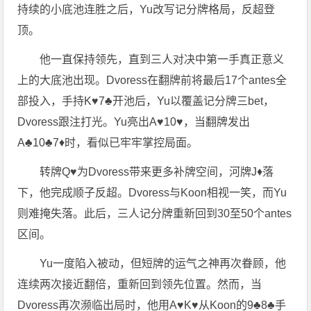
持续的小底池连胜之后，Yu改写记分牌格局，反超登
顶。
他一直保持领先，直到三人对决中第一手真正意义
上的大底池出现。Dvoress在翻牌前将最后17个antes全
部投入，手持K♥7♣开池后，Yu以覆盖记分牌三bet，
Dvoress跟注打光。Yu亮出A♥10♥，当翻牌发出
A♣10♣7♦时，看似已牢牢掌控局面。
转牌Q♥为Dvoress带来更多补牌空间，河牌J♦落
下，他完成顺子反超。Dvoress与Koon相视一笑，而Yu
则难掩失落。此后，三人记分牌重新回到30至50个antes
区间。
Yu一度陷入被动，但短牌的运气之神再次眷顾，他
连续两次接近翻倍，重新回到领先位置。然而，当
Dvoress再次濒临出局时，他用A♥K♥从Koon的9♣8♣手