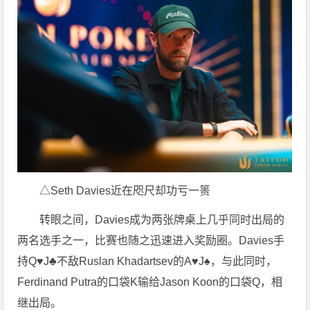
△Seth Davies近在咫尺却功亏一篑
转眼之间，Davies成为两张牌桌上几乎同时出局的
两名选手之一，比赛也随之迅速进入奖励圈。Davies手
持Q♥J♣不敌Ruslan Khadartsev的A♥J♠，与此同时，
Ferdinand Putra的口袋K输给Jason Koon的口袋Q，相
继出局。