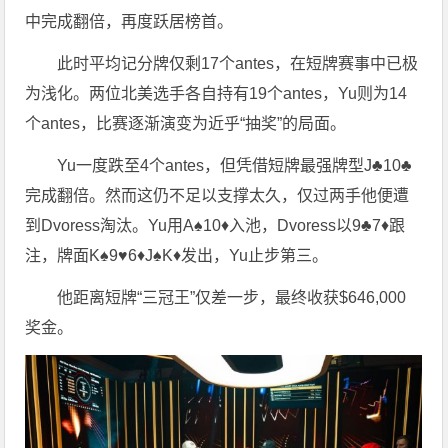
中完成翻倍，再度跃居榜首。
此时平均记分牌仅剩17个antes，在短牌赛事中已极
为浅化。两位北美选手各自持有19个antes，Yu则为14
个antes，比赛逐渐演变为近乎“抽奖”的局面。
Yu一度跌至4个antes，但凭借短牌最强牌型J♣10♣
完成翻倍。然而这仍不足以支撑太久，仅过两手他便遭
到Dvoress淘汰。Yu用A♠10♦入池，Dvoress以9♣7♦跟
注，牌面K♠9♥6♦J♠K♦发出，Yu止步第三。
他距离短牌“三冠王”仅差一步，最终收获$646,000
奖金。