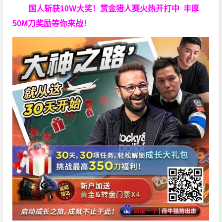
国人斩获
10W
大奖！
赏金猎人赛火热开打中 丰厚
50M刀奖励等你来战！