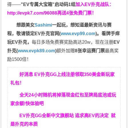
得——
"EV专属大宝箱"启动码1组
加入EV扑克战队：
http://evpk7.com/96088
再送4张免费门票！
想跟美女
Sashimi
一起玩，
想知道最新资讯与赛
程，
敬请锁定EV扑克官网(
www.evp99.com
)。
看牌手痒
玩EV扑克，
每日多场免费赛奖励高达20w，现在注册
EV
扑克(
www.evpk89.com
)
额外加赠
8张幸运赛门票
最高奖
励1500倍！
好消息 EV扑克GG上线注册领取350美金新玩家
礼包！
全天24小时随机将掉落现金红包至牌局底池或玩
家余额!快体验吧
EV扑克GG
全新中文旗舰站
追求高EV
的决定
就
是扑克的本质