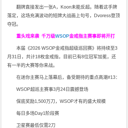
翻牌直接发出一张A，Koon未能反超。随着这手牌
落定，这场充满波动的短牌大战画上句号，Dvoress登顶
夺冠。
重头戏来袭
千万级
WSOP
金戒指
主赛事即将开打
本届《2026 WSOP金戒指超级巡回赛》将持续至3
月31日，共计18枚金戒指，目前已有8位冠军加冕，还
有一半的大赛等你来战。
在迷你主赛马上落幕后，备受期待的重点高潮#13：
WSOP超巡主赛事3月24日震撼登场
保底奖励1,500万刀，WSOP才有的盛大规模
每日多场Day1阶段赛
卫星赛最低仅需2刀