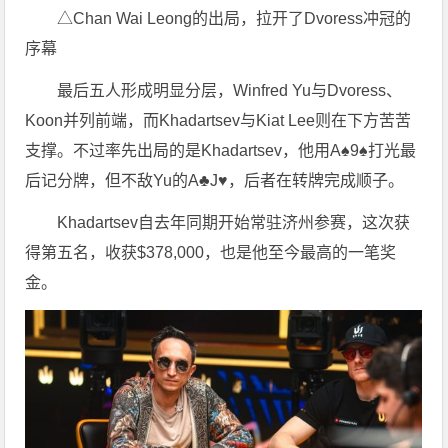
△Chan Wai Leong的出局，拉开了Dvoress冲冠的
序幕
最后五人形成明显分层，Winfred Yu与Dvoress、
Koon并列前端，而Khadartsev与Kiat Lee则在下方苦苦
支撑。不过率先出局的是Khadartsev，他用A♠9♠打光最
后记分牌，但不敌Yu的A♣J♥，后者在转牌完成顺子。
Khadartsev自去年同期开始常驻济州参赛，这次获
得第五名，收获$378,000，也是他至今最高的一笔奖
金。