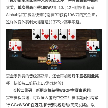
了成功猎杀玩家获得人头奖励之外，将有机会获得靓牌
大奖，单次最高可得100W刀！
10月12日俄罗斯玩家
Alphab就在"赏金快速特别赛"中获得10W刀的赏金JP，
这样的变体赛制大幅度增加了不少赛事乐趣。
赏金系列赛的晋级赛冠军，还会再加赠
丹牛签名限量奖
杯
，快长按二维码上EV游戏体验！
长按二维码
新朋友将获得WSOP主赛事福利!!
完整赛程资讯，可以登入游戏中查看！赛事期间也有举
行
GGxWSOP百万刀排行榜礼包活动
(天天发奖)。以