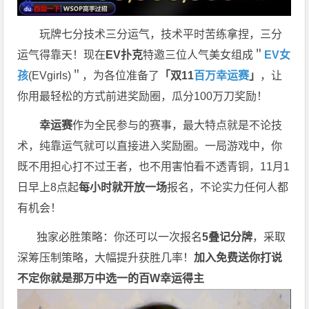
玩牌七分技术三分运气，技术平时苦练拿捏，三分
运气得靠天！现在
EV扑克
特邀三位人气美女组成＂
EV女
孩
(EVgirls)＂，为各位准备了
「双11
百万幸运赛
」
，让
你用最轻松的方式前进奖励圈，瓜分100万刀奖励！
幸运赛
作为全民参与的赛事，最大特点就是不论技
术，纯靠运气就可以直接进入奖励圈。一局游戏中，你
既不用担心打不过王者，也不用害怕看不透青铜，11月1
日早上8点起
每小时就开放一场
报名，不论实力任何人都
有机会！
独家必胜策略：你还可以一次报名
5叠记分牌
，采取
深筹压制策略，大幅提升获胜几率！
加入免费送你打
说
不定你就是那万中选一的
百W幸运得主