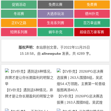
促销活动
免费比赛
免费赛
冬巡赛
大逃杀玩法
德州扑克
正EV之路
生肖系列赛
百万幸运赛
短牌系列赛
蜗牛扑克
超级百万豪客赛
版权声明：
本站原创文章，于2022年11月25日
15:18:58
，由
allnewpuke
发表，共 4289 字。
【EV扑克】遇到这6种情况，弃
牌才是让你长期盈利的明智之举
【EV扑克】2026IPG总决赛选
拔赛 | 263人围猎B组，吴武煌
54.4万领跑，主赛第一轮晋级版