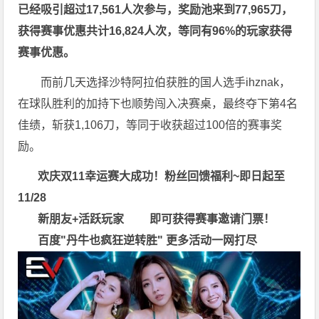
已经吸引超过17,561人次参与，奖励池来到77,965刀，
获得赛事优惠共计16,824人次，等同有96%的玩家获得
赛事优惠。
而前几天选择沙特阿拉伯获胜的国人选手ihznak，
在球队胜利的加持下也顺势闯入决赛桌，最终夺下第4名
佳绩，斩获1,106刀，等同于收获超过100倍的赛事奖
励。
欢庆双11幸运赛大成功！粉丝回馈福利~即日起至
11/28
新朋友+活跃玩家 即可获得赛事邀请门票！
百度"
丹牛也疯狂逆转胜
"
更多
活动一网打尽