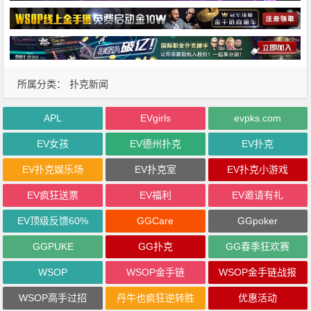
所属分类：
扑克新闻
APL
EVgirls
evpks.com
EV女孩
EV德州扑克
EV扑克
EV扑克娱乐场
EV扑克室
EV扑克小游戏
EV疯狂送票
EV福利
EV邀请有礼
EV顶级反馈60%
GGCare
GGpoker
GGPUKE
GG扑克
GG春季狂欢赛
WSOP
WSOP金手链
WSOP金手链战报
WSOP高手过招
丹牛也疯狂逆转胜
优惠活动