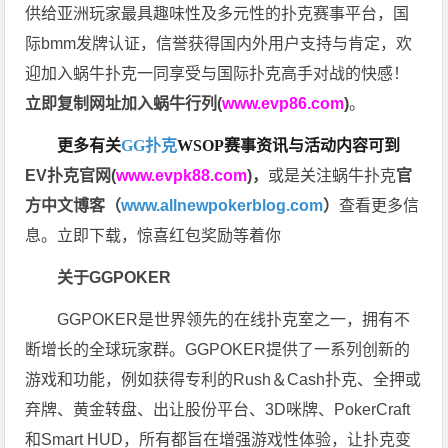
供给亚洲玩家最具趣味性及多元性的扑克赛事平台，国
际bmm发牌认证，信誉获得国内外用户支持与肯定，欢
迎加入蜗牛扑克一同享受与国际扑克高手对战的快感！
立即复制网址加入蜗牛行列(
www.evp86.com
)
。
更多有关
GG扑克
WSOP
赛事资讯与活动内容可到
EV扑克官网(
www.evpk88.com
)
，
或是关注蜗牛扑克
官
方中文博客（
www.allnewpokerblog.com
）
查看更多信
息。立即下载，惊喜红包奖励等着你
关于GGPOKER
GGPOKER是世界领先的在线扑克室之一，拥有不
断增长的全球玩家群。GGPOKER提供了一系列创新的
游戏和功能，例如获得专利的Rush＆Cash扑克、全押或
弃牌、黄金转盘、出让股份平台、3D咪牌、PokerCraft
和Smart HUD，所有都旨在增强游戏性体验，让扑克变