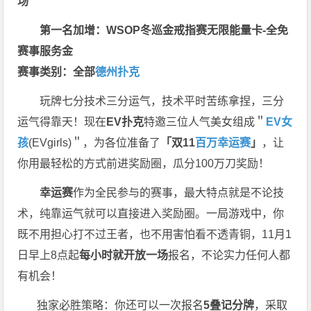
场
第一名加增：WSOP冬巡金戒指赛无限能量卡-全免
赛事服务金
赛事类别：全部
德州扑克
玩牌七分技术三分运气，技术平时苦练拿捏，三分
运气得靠天！现在
EV扑克
特邀三位人气美女组成＂
EV女
孩
(EVgirls)＂，为各位准备了
「双11
百万幸运赛
」
，让
你用最轻松的方式前进奖励圈，瓜分100万刀奖励！
幸运赛
作为全民参与的赛事，最大特点就是不论技
术，纯靠运气就可以直接进入奖励圈。一局游戏中，你
既不用担心打不过王者，也不用害怕看不透青铜，11月1
日早上8点起
每小时就开放一场
报名，不论实力任何人都
有机会！
独家必胜策略：你还可以一次报名
5叠记分牌
，采取