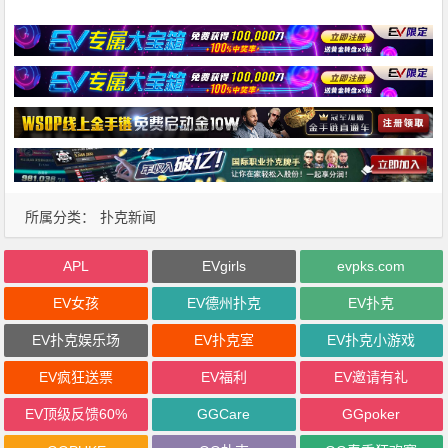
所属分类：
扑克新闻
APL
EVgirls
evpks.com
EV女孩
EV德州扑克
EV扑克
EV扑克娱乐场
EV扑克室
EV扑克小游戏
EV疯狂送票
EV福利
EV邀请有礼
EV顶级反馈60%
GGCare
GGpoker