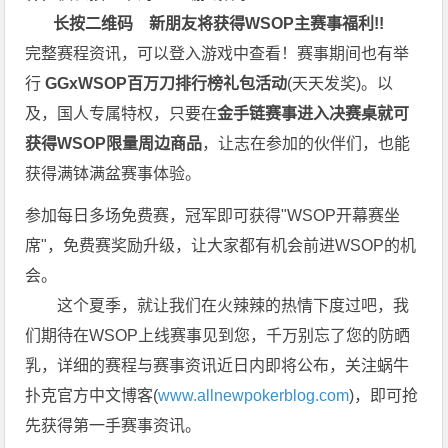
长按二维码
新朋友将获得WSOP主赛事福利!!
完整赛程资讯，可以登入游戏中查看！赛事期间也有举
行
GGxWSOP百万刀排行榜礼包活动
(天天发奖)。以
及，国人专属特权，只要在
金手链赛事进入决赛桌就可
获得WSOP限量周边商品
，让志在参加的伙伴们，也能
获得满钵满盆赛事体验。
参加每日多场免费赛，冠军即可获得"WSOP开幕赛坐
席"，免费赛奖励升级，让大家都有机会前进WSOP的机
会。
这个夏季，就让我们在火辣辣的热情下度过吧，我
们期待在WSOP上线赛事见到您，千万别忘了您的防晒
乳，详细的赛程与赛事资讯近日内即将公布，关注蜗牛
扑克官方中文博客(
www.allnewpokerblog.com
)，即可抢
先获得第一手赛事资讯。