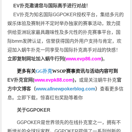
EV扑克邀请您与国际高手进行对战！
EV扑克为知名国际GGPOKER授权平台，集结多元的
娱乐体验及赛制并不定时举办独家的赛事活动，致力提
供给亚洲玩家最具趣味性及多元性的扑克赛事平台，国
际bmm发牌认证，信誉获得国内外用户支持与肯定，欢
迎加入蜗牛扑克一同享受与国际扑克高手对战的快感！
立即复制网址加入蜗牛行列(
www.evp86.com
)
。
更多有关
GG扑克
WSOP
赛事资讯与活动内容可到
EV扑克官网(
www.evpk88.com
)
，
或是关注蜗牛扑克
官
方中文博客（
www.allnewpokerblog.com
）
查看更多信
息。立即下载，惊喜红包奖励等着你
关于GGPOKER
GGPOKER是世界领先的在线扑克室之一，拥有不
断增长的全球玩家群。GGPOKER提供了一系列创新的