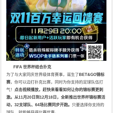
FIFA 世界杯
结
合
扑
克
为了与大家同庆世界级体育赛事，诞生了
BET&GO锦标
赛
，你可以边打扑克比赛，同时为你支持的足球队伍打
气！
点击视频播放，赶快来看看如何让你的锦标赛更刺
激。
从11月20日到12月18日，全新推出世界杯锦标赛活
动，32支球队、64场比赛同步开跑。
只要选择你支持的
球队，就能够获得比赛优惠。