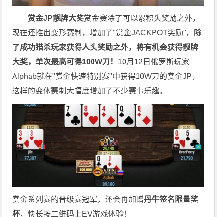
赏金JP
靓牌大奖
赏金赛除了可以累积头奖励之外，
现在还推出变形赛制，增加了"赏金JACKPOT奖励"，
除
了成功猎杀玩家获得人头奖励之外，将有机会获得靓牌
大奖，单次最高可得100W刀！
10月12日俄罗斯玩家
Alphab就在"赏金快速特别赛"中获得10W刀的赏金JP，
这样的变体赛制大幅度增加了不少赛事乐趣。
赏金系列赛的晋级赛冠军，还会再加赠
丹牛签名限量奖
杯
，快长按二维码上EV游戏体验！