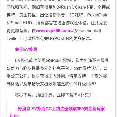
游戏和功能，例如获得专利的Rush＆Cash扑克、全押或
弃牌、黄金转盘、出让股份平台、3D咪牌、PokerCraft
和Smart HUD，所有都旨在增强游戏性体验，让扑克变
得更加有趣。在
www.evpk66.com
以及Facebook和
Twitter上可以找到有关GGPOKER的更多信息。
关于EV扑克
EV扑克软件使用GGPoker授权，致力打造亚洲最具
公信力与趣味性最多元的扑克平台，bmm发牌认证，公
平公正公开，信誉获得国内外用户肯定支持，丰富的赛
制体验以及带给玩家极致乐趣是我们的终极目标！
零秒下载，顶级手感，立即下载“EV扑克”!
好消息 EV扑克GG上线注册领取350美金新玩家
礼包！