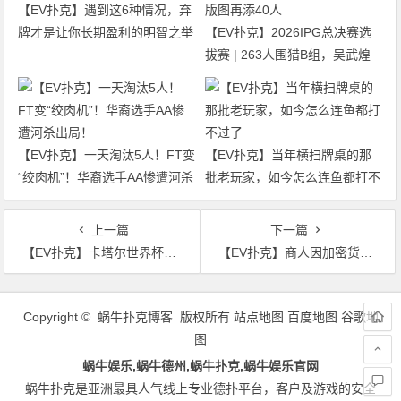
【EV扑克】遇到这6种情况，弃
牌才是让你长期盈利的明智之举
【EV扑克】2026IPG总决赛选
拔赛 | 263人围猎B组，吴武煌
54.4万领跑，主赛第一轮晋级版
图再添40人
【EV扑克】一天淘汰5人！FT变
【EV扑克】当年横扫牌桌的那
“绞肉机”！华裔选手AA惨遭河杀
批老玩家，如今怎么连鱼都打不
出局！
过了
上一篇
下一篇
【EV扑克】卡塔尔世界杯正在如火如荼的进行中，但你听说过扑克世界杯吗？
【EV扑克】商人因加密货币损失超1500万，Hellmuth可能是投资人
文
章
Copyright © 蜗牛扑克博客 版权所有
站点地图
百度地图
谷歌地
导
图
航
蜗牛娱乐,蜗牛德州,蜗牛扑克,蜗牛娱乐官网
蜗牛扑克是亚洲最具人气线上专业德扑平台，客户及游戏的安全