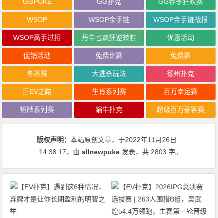
GGPUKE
GG扑克
GG春季狂欢赛
WSOP
WSOP金手链
WSOP金手链战报
WSOP高手过招
丹牛也疯狂逆转胜
优惠活动
促销活动
免费比赛
免费赛
冬巡赛
大逃杀玩法
德州扑克
正EV之路
生肖系列赛
百万幸运赛
短牌系列赛
蜗牛扑克
超级百万豪客赛
版权声明：
本站原创文章，于2022年11月26日
14:38:17
，由
allnewpuke
发表，共 2803 字。