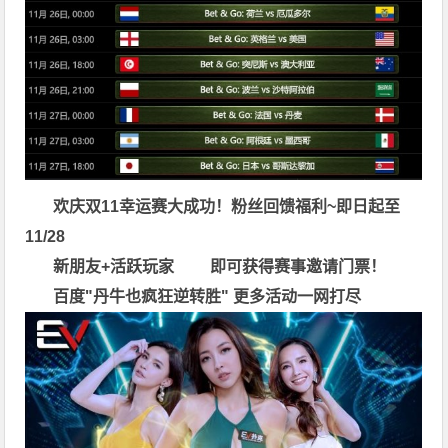
欢庆双11幸运赛大成功！粉丝回馈福利~即日起至
11/28
新朋友+活跃玩家 即可获得赛事邀请门票！
百度"
丹牛也疯狂逆转胜
"
更多
活动一网打尽