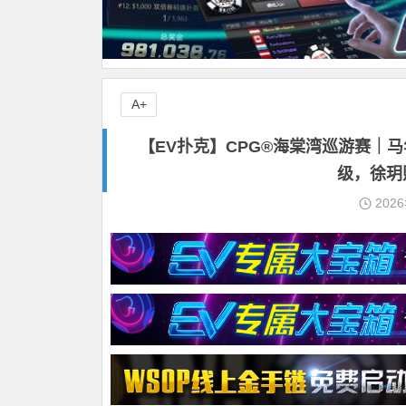
A+
【EV扑克】CPG®海棠湾巡游赛｜马
级，徐玥
202