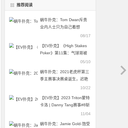
推荐阅读
蜗牛扑克：Tom Dwan斥责
业内人士只为自己着想
08/17
【EV扑克】《High Stakes
Poker》第11集：气球哥被
“钓鱼”，对手要多少价值就
05/10
给多少……
蜗牛扑克：2021老虎杯第三
季主赛事决赛桌诞生，迟艳
飞领跑全场！
10/22
【EV扑克】2023 Triton蒙特
卡洛 | Danny Tang赛事#8斩
获生涯第5个冠军头衔
11/04
蜗牛扑克：Jamie Gold-饱受