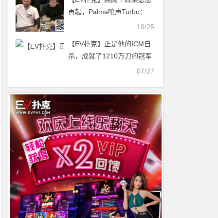
再起，Palma呛声Turbo：
“我会追着你猛锤”
10/25
【EV扑克】正是他的ICM自
杀，成就了1210万刀的冠军
得主
07/27