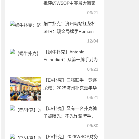
批评的WSOP主赛最大赢家
06/21
蜗牛扑克：济州岛站红龙杯
SHR：现金局牌手Romain
Arnaud荣获终极冠军！
12/04
【蜗牛扑克】Antonio
Esfandiari：从第一牌手到为
人父的转变（上）
04/23
【EV扑克】三强联手，竞逐
荣耀：2025济州扑克嘉年华
定档11月1日至11月12日
08/21
【EV扑克】又有一名扑克骗
子被曝光：不光诈骗牌手，
连老人和残疾人也骗
09/30
【EV扑克】2026WSOP财务