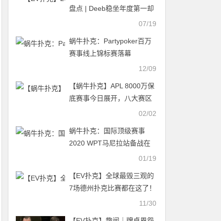
盘点 | Deeb稳坐年度第一却
仅盈利9万，丹牛净赚近170
07/19
万
蜗牛扑克：Partypoker百万
赛事线上锦标赛落幕
12/09
【蜗牛扑克】APL 8000万保
底赛事今日展开，八大赛区
战神蓄势待发!
02/02
蜗牛扑克：国际顶级赛事
2020 WPT马尼拉站备战在
即
01/19
【EV扑克】全球最毁三观的
7场德州扑克比赛都在这了！
11/30
【EV扑克】趣闻｜牌桌恩怨