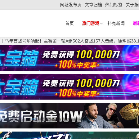
网址发布页
文章归档
热门标签
关于蜗
首页
热门游戏
扑克新闻
最
赛｜马年首战号角响起！主赛第一轮A组502人奋战157人晋级，徐玥熙38