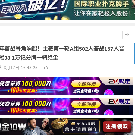
年首战号角响起！主赛第一轮A组502人奋战157人晋
熙38.1万记分牌一骑绝尘
6年3月17日
16:43:25