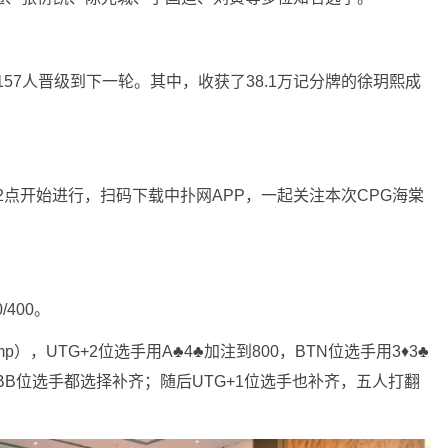
157人晋级到下一轮。其中，收获了38.1万记分牌的徐玥熙成
2点开始进行，扫码下载中扑网APP，一起关注本次CPG海棠
/400。
p），UTG+2位选手用A♣️4♣️加注到800，BTN位选手用3♦️3♣️
♣️的BB位选手都选择补齐；随后UTG+1位选手也补齐，五人打翻