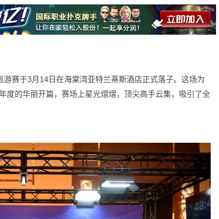
湾巡游赛于3月14日在海棠湾亚特兰蒂斯酒店正式落子。这场为
在本年度的华丽开篇，赛场上星光熠熠，顶尖高手云集，吸引了全