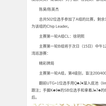
陈昊/陈英杰
总共502位选手参加了A组的比赛，剩余
为该组的Chip Leader。
主赛第一轮A组CL：徐玥熙
主赛第一轮B组将于次日（15日）中午1
湾巡游赛：
精彩牌局
主赛第一轮A组，第4级别，盲注200/400
翻前UTG+1位选手用Q♣️J♦️溜入底池（lim
跟注；手握K♣️9♣️的SB位选手和拿着J♠️7
后。