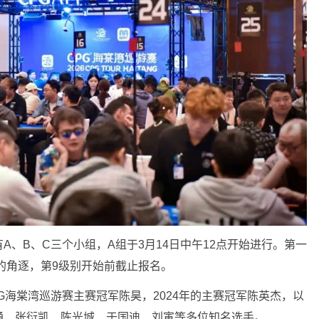
、B、C三个小组，A组于3月14日中午12点开始进行。第一
别的角逐，第9级别开始前截止报名。
PG海棠湾巡游赛主赛冠军陈昊，2024年的主赛冠军陈英杰，以
通、张衍凯、陈光城、于国迪、刘寅等多位知名选手。